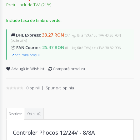
Pretul include TVA (21%)
Include taxa de timbru verde.
33.27 RON
🚚
DHL Express:
(0.1 kg, fără TVA) / cu TVA 40.26 RON
(estimativ)
25.47 RON
📦
FAN Courier:
(0.1 kg, fără TVA) / cu TVA 30.82 RON
📍 Schimbă orașul
Adaugă in Wishlist
Compară produsul
0 opinii
|
Spune-ţi opinia
Descriere
Opinii (0)
Controler Phocos 12/24V - 8/8A