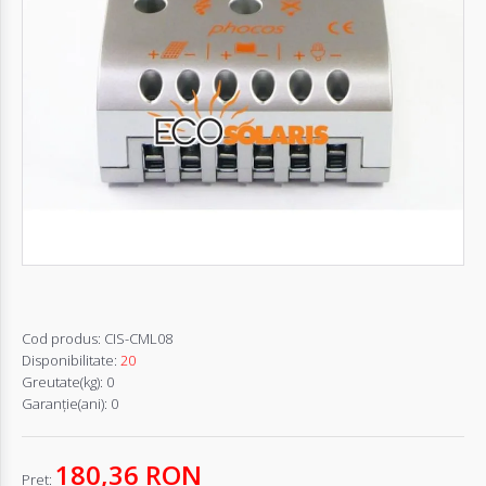
Autentifică-
te
Înregistrează-
te
Configurator
Cerere
Oferta
Cod produs:
CIS-CML08
Disponibilitate:
20
Greutate(kg):
0
Garanţie(ani):
0
180,36 RON
Pret: