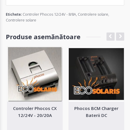
Etichete:
Controler Phocos 12/24V - 8/8A
,
Controlere solare
,
Controlere solare
Produse asemănătoare
Controler Phocos CX
Phocos BCM Charger
12/24V - 20/20A
Baterii DC