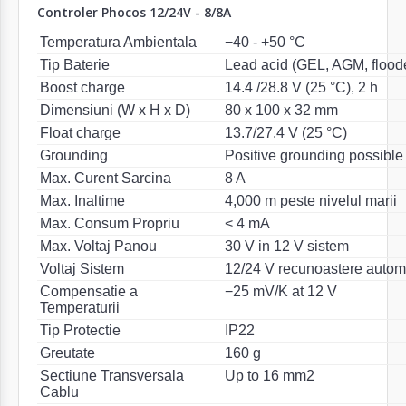
Controler Phocos 12/24V - 8/8A
Temperatura Ambientala
−40 - +50 °C
Tip Baterie
Lead acid (GEL, AGM, flood
Boost charge
14.4 /28.8 V (25 °C), 2 h
Dimensiuni (W x H x D)
80 x 100 x 32 mm
Float charge
13.7/27.4 V (25 °C)
Grounding
Positive grounding possible
Max. Curent Sarcina
8 A
Max. Inaltime
4,000 m peste nivelul marii
Max. Consum Propriu
< 4 mA
Max. Voltaj Panou
30 V in 12 V sistem
Voltaj Sistem
12/24 V recunoastere autom
Compensatie a
−25 mV/K at 12 V
Temperaturii
Tip Protectie
IP22
Greutate
160 g
Sectiune Transversala
Up to 16 mm2
Cablu