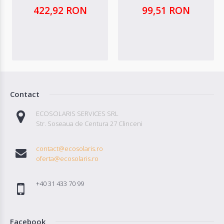
422,92 RON
99,51 RON
Contact
ECOSOLARIS SERVICES SRL
Str. Soseaua de Centura 27 Clinceni
contact@ecosolaris.ro
oferta@ecosolaris.ro
+40 31 433 70 99
Facebook