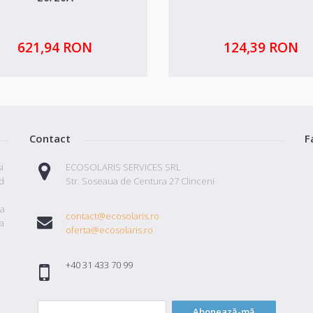
621,94 RON
124,39 RON
Contact
F
i
ECOSOLARIS SERVICES SRL
id
Str. Soseaua de Centura 27 Clinceni
ta
contact@ecosolaris.ro
a
oferta@ecosolaris.ro
+40 31 433 70 99
Abonează-mă