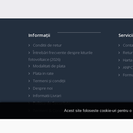
Informaţii
Servici
Conditii de retur
Conta
Întrebări frecvente despre kiturile
Retur
fotovoltaice (2026)
Harta 
Modalitati de plata
ANPC
Plata in rate
Formu
Termeni și condiții
Despre noi
Informatii Livrari
Politica de Securitate
Termeni & Conditii GDPR
Acest site foloseste cookie-uri pentru o