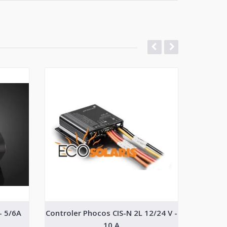
- 5/6A
Controler Phocos CIS-N 2L 12/24 V -
Co
10 A