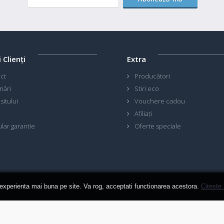
i Clienţi
Extra
ct
Producători
nări
Stiri eco
sitului
Vouchere cadou
Afiliaţi
lar garantie
Oferte speciale
 experienta mai buna pe site. Va rog, acceptati functionarea acestora.
Citeste