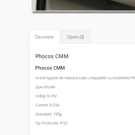
Descriere
Opinii (0)
Phocos CMM
Phocos CMM
Acest Aparat de masura este compatibil cu modelele P
Specificatii:
Voltaj: 0-35V
Curent: 0-25A
Greutate: 195g
Tip Protectie: IP22