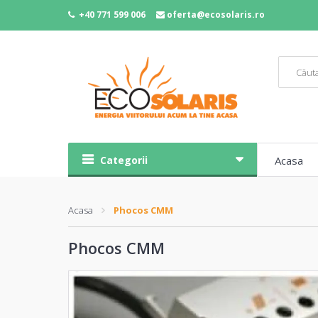
+40 771 599 006
oferta@ecosolaris.ro
Categorii
Acasa
Acasa
Phocos CMM
Phocos CMM