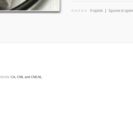
0 opinii
|
Spune-ţi opin
hocos:
CA, CML and CMLNL.