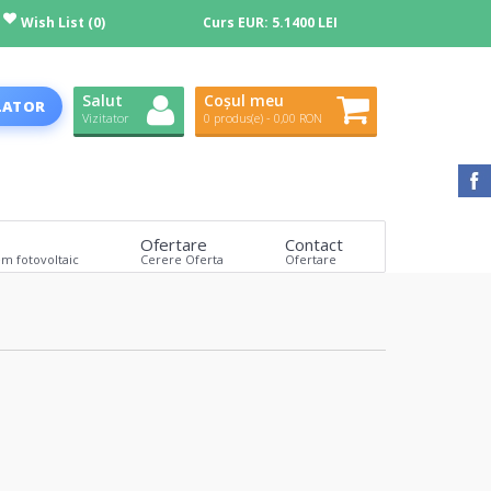
Wish List (0)
Curs EUR:
5.1400 LEI
Salut
Coșul meu
LATOR
Vizitator
0 produs(e) - 0,00 RON
Ofertare
Contact
em fotovoltaic
Cerere Oferta
Ofertare