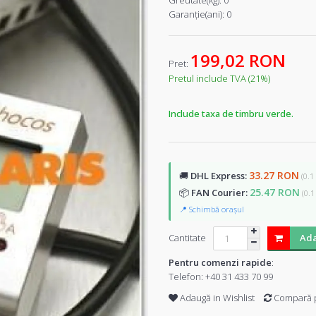
Greutate(kg):
0
Garanţie(ani):
0
199,02 RON
Pret:
Pretul include TVA (21%)
Include taxa de timbru verde.
33.27 RON
🚚
DHL Express:
(0.1
25.47 RON
📦
FAN Courier:
(0.1
📍 Schimbă orașul
Cantitate
Ada
Pentru comenzi rapide
:
Telefon:
+40 31 433 70 99
Adaugă in Wishlist
Compară 