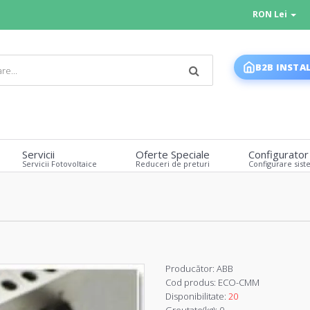
RON Lei
B2B INSTA
Servicii
Oferte Speciale
Configurator
Servicii Fotovoltaice
Reduceri de preturi
Configurare sist
Producător:
ABB
Cod produs:
ECO-CMM
Disponibilitate:
20