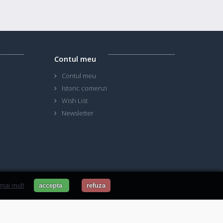
Contul meu
Contul meu
Istoric comenzi
Wish List
Newsletter
 mai mult
accepta
refuza