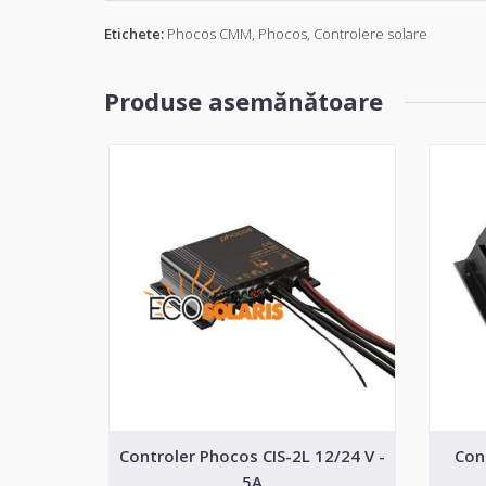
Etichete:
Phocos CMM
,
Phocos
,
Controlere solare
Produse asemănătoare
Controler Phocos CIS-2L 12/24 V -
Con
5A