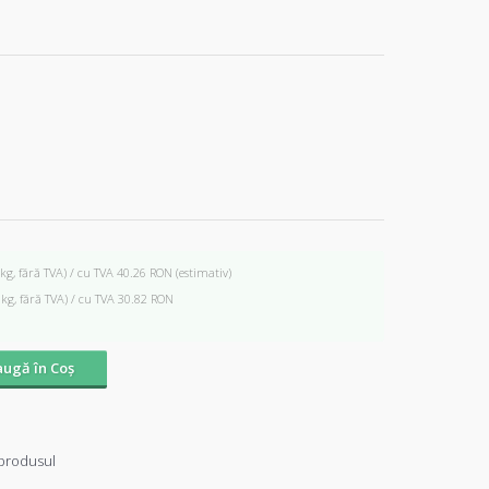
 kg, fără TVA) / cu TVA 40.26 RON
(estimativ)
 kg, fără TVA) / cu TVA 30.82 RON
ugă în Coş
produsul