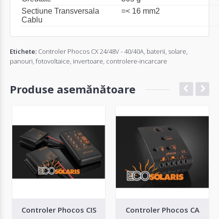
Sectiune Transversala
=< 16 mm2
Cablu
Etichete:
Controler Phocos CX 24/48V - 40/40A
,
baterii
,
solare
,
panouri
,
fotovoltaice
,
invertoare
,
controlere-incarcare
Produse asemănătoare
Controler Phocos CIS
Controler Phocos CA