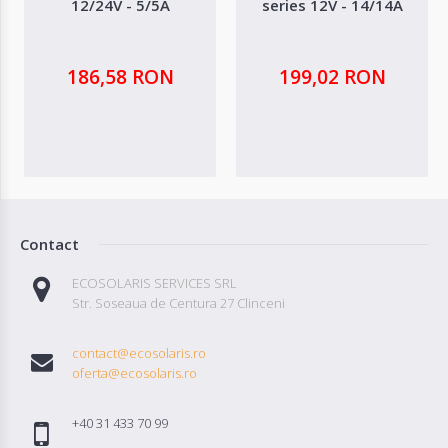
12/24V - 5/5A
series 12V - 14/14A
186,58 RON
199,02 RON
Contact
ECOSOLARIS SERVICES SRL
Str. Soseaua de Centura 27 Clinceni
contact@ecosolaris.ro
oferta@ecosolaris.ro
+40 31 433 70 99