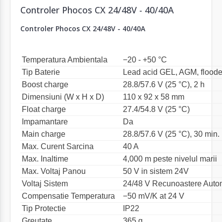
Controler Phocos CX 24/48V - 40/40A
Controler Phocos CX 24/48V - 40/40A
Temperatura Ambientala
−20 - +50 °C
Tip Baterie
Lead acid GEL, AGM, flood
Boost charge
28.8/57.6 V (25 °C), 2 h
Dimensiuni (W x H x D)
110 x 92 x 58 mm
Float charge
27.4/54.8 V (25 °C)
Impamantare
Da
Main charge
28.8/57.6 V (25 °C), 30 min. 
Max. Curent Sarcina
40 A
Max. Inaltime
4,000 m peste nivelul marii
Max. Voltaj Panou
50 V in sistem 24V
Voltaj Sistem
24/48 V Recunoastere Auto
Compensatie Temperatura
−50 mV/K at 24 V
Tip Protectie
IP22
Greutate
365 g