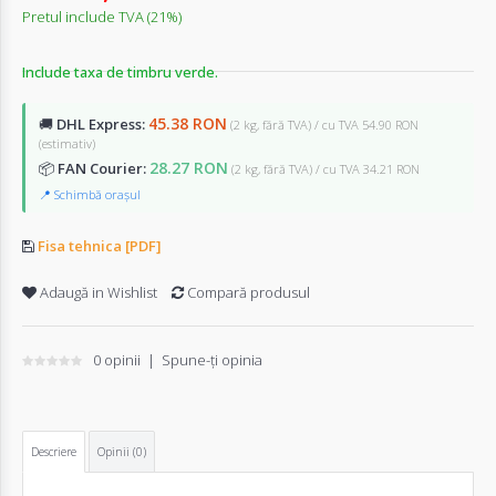
Pretul include TVA (21%)
Include taxa de timbru verde.
45.38 RON
🚚
DHL Express:
(2 kg, fără TVA) / cu TVA 54.90 RON
(estimativ)
28.27 RON
📦
FAN Courier:
(2 kg, fără TVA) / cu TVA 34.21 RON
📍 Schimbă orașul
Fisa tehnica [PDF]
Adaugă in Wishlist
Compară produsul
0 opinii
|
Spune-ţi opinia
Descriere
Opinii (0)