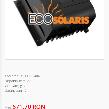
Autentifică-
te
Înregistrează-
te
Configurator
Cerere
Oferta
Cod produs:
ECO-CX4840
Disponibilitate:
20
Greutate(kg):
2
Garanţie(ani):
2
671,70 RON
Pret: