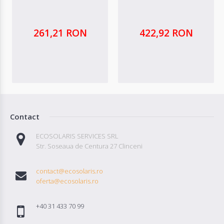
261,21 RON
422,92 RON
Contact
ECOSOLARIS SERVICES SRL
Str. Soseaua de Centura 27 Clinceni
contact@ecosolaris.ro
oferta@ecosolaris.ro
+40 31 433 70 99