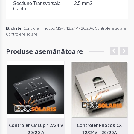
Sectiune Transversala
2.5 mm2
Cablu
Etichete:
Controler Phocos CIS-N 12/24V - 20/20A
,
Controlere solare
,
Controlere solare
Produse asemănătoare
Controler CMLup 12/24 V
Controler Phocos CX
20/20 A
12/24V - 20/20A