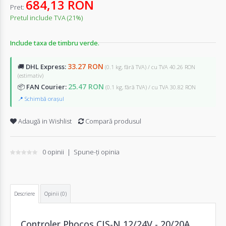
684,13 RON
Pret:
Pretul include TVA (21%)
Include taxa de timbru verde.
33.27 RON
🚚
DHL Express:
(0.1 kg, fără TVA) / cu TVA 40.26 RON
(estimativ)
25.47 RON
📦
FAN Courier:
(0.1 kg, fără TVA) / cu TVA 30.82 RON
📍 Schimbă orașul
Adaugă in Wishlist
Compară produsul
0 opinii
|
Spune-ţi opinia
Descriere
Opinii (0)
Controler Phocos CIS-N 12/24V - 20/20A