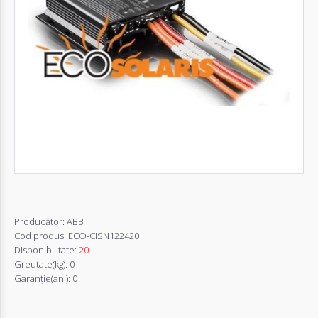
Autentifică-
te
Înregistrează-
te
Configurator
Cerere
Oferta
Producător:
ABB
Cod produs:
ECO-CISN122420
Disponibilitate:
20
Greutate(kg):
0
Garanţie(ani):
0