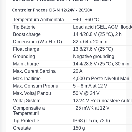
Controler Phocos CIS-N 12/24V - 20/20A
Temperatura Ambientala
−40 - +60 °C
Tip Baterie
Lead acid (GEL, AGM, flood
Boost charge
14.4/28.8 V (25 °C), 2 h
Dimensiuni (W x H x D)
82 x 64 x 20 mm
Float charge
13.8/27.6 V (25 °C)
Grounding
Negative grounding
Main charge
14.4/28.8 V (25 °C), 30 min. 
Max. Curent Sarcina
20 A
Max. Inaltime
4,000 m Peste Nivelul Marii
Max. Consum Propriu
5 – 8 mA at 12 V
Max. Voltaj Panou
50 V @ 24 V
Voltaj Sistem
12/24 V Recunoastere Auto
Compensatie a
−25 mV/K at 12 V
Temperaturii
Tip Protectie
IP68 (1.5 m, 72 h)
Greutate
150 g