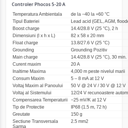
Controler Phocos 5-20 A
Temperatura Ambientala
de la −40 la +60 °C
Tipul Bateriei
Lead acid (GEL, AGM, flood
Boost charge
14.4/28.8 V (25 °C), 2 h
Dimensiuni (l x h x L)
82 x 58 x 20 mm
Float charge
13.8/27.6 V (25 °C)
Grounding
Grounding Pozitiv
Main charge
14.4/28.8 V (25 °C), 30 min. (
Curent maxim
20 A
Inaltime Maxima
4,000 m peste nivelul marii
Consum Maxim
5 – 8 mA at 12 V
Voltaj Maxim al Panoului
50 V @ 24 V / 30 V @ 12 V
Voltaj al Sistemului
12/24 V recunoastere autom
Compensarea Temperaturii
−25 mV/K at 12 V
Tip de Protectie
IP68 (1.5 m, 72 h)
Greutate
150 g
Sectiune Transversala
2.5 mm2
Sarma