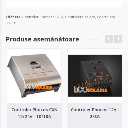
Etichete:
Controler Phocos 5-20 A
,
Controlere solare
,
Controlere
solare
Produse asemănătoare
Controler Phocos CXN
Controler Phocos 12V -
12/24V - 10/10A
8/8A