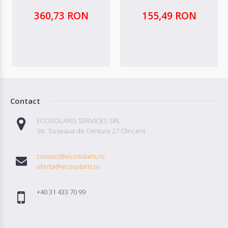
360,73 RON
155,49 RON
Contact
ECOSOLARIS SERVICES SRL
Str. Soseaua de Centura 27 Clinceni
contact@ecosolaris.ro
oferta@ecosolaris.ro
+40 31 433 70 99