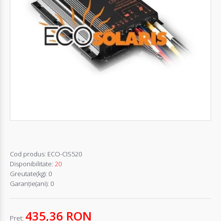
Autentifică-
te
Înregistrează-
te
Configurator
Cerere
Oferta
Cod produs:
ECO-CIS520
Disponibilitate:
20
Greutate(kg):
0
Garanţie(ani):
0
435,36 RON
Pret: