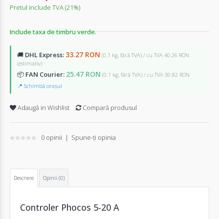
Pretul include TVA (21%)
Include taxa de timbru verde.
33.27 RON
🚚
DHL Express:
(0.1 kg, fără TVA) / cu TVA 40.26 RON
(estimativ)
25.47 RON
📦
FAN Courier:
(0.1 kg, fără TVA) / cu TVA 30.82 RON
📍 Schimbă orașul
Adaugă in Wishlist
Compară produsul
0 opinii
|
Spune-ţi opinia
Descriere
Opinii (0)
Controler Phocos 5-20 A