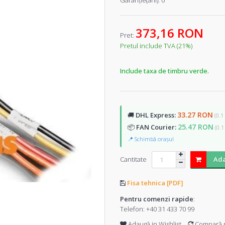
Garanţie(ani):
0
373,16 RON
Pret:
Pretul include TVA (21%)
Include taxa de timbru verde.
33.27 RON
🚚
DHL Express:
(0.1
25.47 RON
📦
FAN Courier:
(0.1
📍 Schimbă orașul
Cantitate
Ada
Fisa tehnica [PDF]
Pentru comenzi rapide
:
Telefon:
+40 31 433 70 99
Adaugă in Wishlist
Compară 