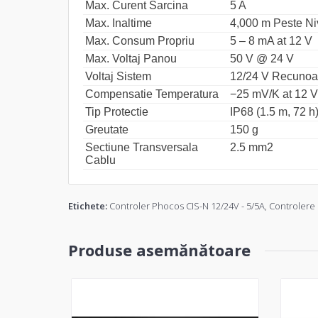
Max. Curent Sarcina
5 A
Max. Inaltime
4,000 m Peste Niv
Max. Consum Propriu
5 – 8 mA at 12 V
Max. Voltaj Panou
50 V @ 24 V
Voltaj Sistem
12/24 V Recunoa
Compensatie Temperatura
−25 mV/K at 12 V
Tip Protectie
IP68 (1.5 m, 72 h
Greutate
150 g
Sectiune Transversala
2.5 mm2
Cablu
Etichete:
Controler Phocos CIS-N 12/24V - 5/5A
,
Controlere 
Produse asemănătoare