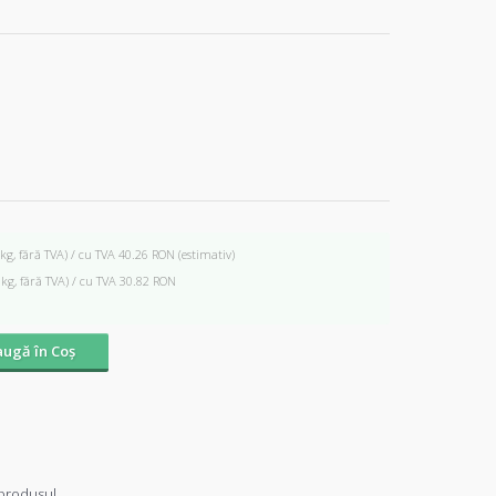
 kg, fără TVA) / cu TVA 40.26 RON
(estimativ)
 kg, fără TVA) / cu TVA 30.82 RON
ugă în Coş
produsul