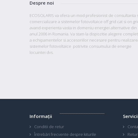
Despre noi
ECOSOLARIS va ofera un mod profesionist de consultanta s
comercializare a sistemelor fotovoltaice off grid cat si on gr
avand
experienta vasta in domeniu energiei alternative din
anul 2006 in Romania. Va stam la dispozitie
alegere comple
a echipamentelor si accesoriilor necesare pentru realizare
sistemelor fotovoltaice potrivite consumului de energie
locuintei dvs.
Informaţii
Servici
Conditii de retur
Conta
Întrebări frecvente despre kiturile
Retur