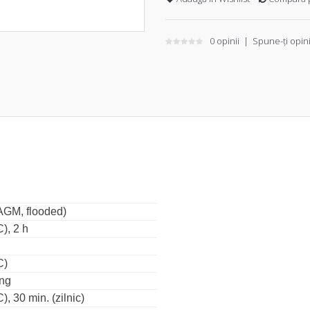
0 opinii
|
Spune-ţi opin
AGM, flooded)
), 2 h
C)
ing
), 30 min. (zilnic)