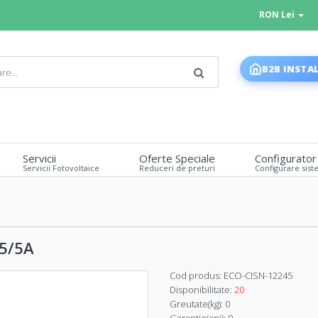
RON Lei
B2B INSTA
Servicii
Oferte Speciale
Configurator
Servicii Fotovoltaice
Reduceri de preturi
Configurare sist
 5/5A
Cod produs:
ECO-CISN-12245
Disponibilitate:
20
Greutate(kg):
0