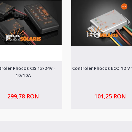
roler Phocos CIS 12/24V -
Controler Phocos ECO 12 V 
10/10A
299,78 RON
101,25 RON