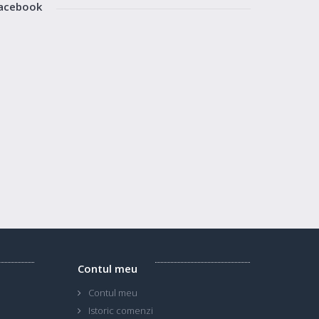
acebook
Contul meu
Contul meu
Istoric comenzi