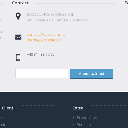
Contact
F
i
ECOSOLARIS SERVICES SRL
id
Str. Soseaua de Centura 27 Clinceni
ta
contact@ecosolaris.ro
a
oferta@ecosolaris.ro
+40 31 433 70 99
Abonează-mă
i Clienţi
Extra
ct
Producători
nări
Stiri eco