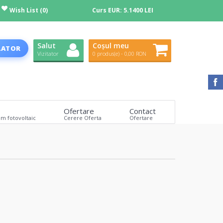
Wish List (0)
Curs EUR:
5.1400 LEI
Salut
Coșul meu
LATOR
Vizitator
0 produs(e) - 0,00 RON
Ofertare
Contact
em fotovoltaic
Cerere Oferta
Ofertare