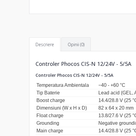
Descriere
Opinii (0)
Controler Phocos CIS-N 12/24V - 5/5A
Controler Phocos CIS-N 12/24V - 5/5A
Temperatura Ambientala
−40 - +60 °C
Tip Baterie
Lead acid (GEL, 
Boost charge
14.4/28.8 V (25 °C
Dimensiuni (W x H x D)
82 x 64 x 20 mm
Float charge
13.8/27.6 V (25 °
Grounding
Negative ground
Main charge
14.4/28.8 V (25 °C