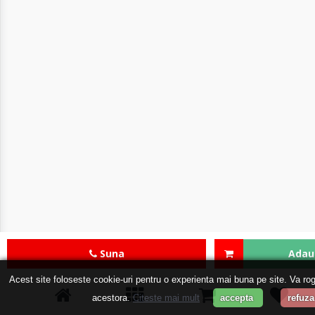
Suna
Adaug
Acest site foloseste cookie-uri pentru o experienta mai buna pe site. Va rog
acestora.
Citeste mai mult
accepta
refuza