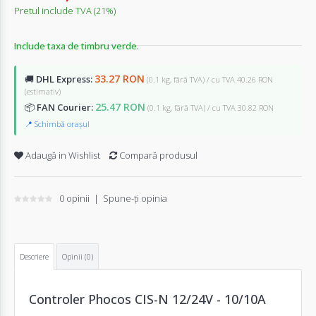
Pretul include TVA (21%)
Include taxa de timbru verde.
33.27 RON
🚚
DHL Express:
(0.1 kg, fără TVA) / cu TVA 40.26 RON
(estimativ)
25.47 RON
📦
FAN Courier:
(0.1 kg, fără TVA) / cu TVA 30.82 RON
📍 Schimbă orașul
Adaugă in Wishlist
Compară produsul
0 opinii
|
Spune-ţi opinia
Descriere
Opinii (0)
Controler Phocos CIS-N 12/24V - 10/10A