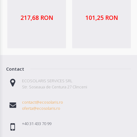
217,68 RON
101,25 RON
Contact
ECOSOLARIS SERVICES SRL
Str. Soseaua de Centura 27 Clinceni
contact@ecosolaris.ro
oferta@ecosolaris.ro
+40 31 433 70 99