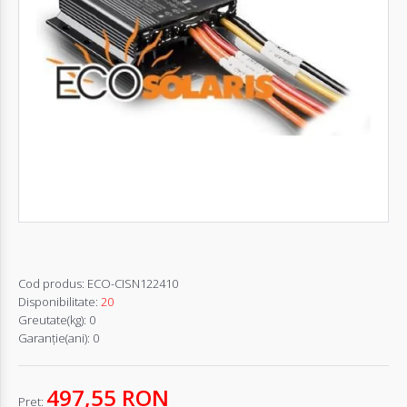
Autentifică-
te
Înregistrează-
te
Configurator
Cerere
Oferta
Cod produs:
ECO-CISN122410
Disponibilitate:
20
Greutate(kg):
0
Garanţie(ani):
0
497,55 RON
Pret: