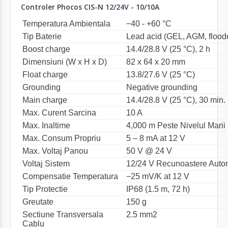
Controler Phocos CIS-N 12/24V - 10/10A
Temperatura Ambientala
−40 - +60 °C
Tip Baterie
Lead acid (GEL, AGM, flood
Boost charge
14.4/28.8 V (25 °C), 2 h
Dimensiuni (W x H x D)
82 x 64 x 20 mm
Float charge
13.8/27.6 V (25 °C)
Grounding
Negative grounding
Main charge
14.4/28.8 V (25 °C), 30 min. (
Max. Curent Sarcina
10 A
Max. Inaltime
4,000 m Peste Nivelul Marii
Max. Consum Propriu
5 – 8 mA at 12 V
Max. Voltaj Panou
50 V @ 24 V
Voltaj Sistem
12/24 V Recunoastere Auto
Compensatie Temperatura
−25 mV/K at 12 V
Tip Protectie
IP68 (1.5 m, 72 h)
Greutate
150 g
Sectiune Transversala
2.5 mm2
Cablu