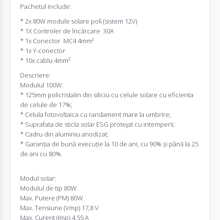
Pachetul include:
* 2x 80W module solare poli (sistem 12V)
*
1X
Controler de încărcare 30A
*
1x
Conector MC4 4mm²
* 1x Y-conector
* 10x cablu 4mm²
Descriere:
Modulul 100W:
* 125mm policristalin din siliciu cu celule solare cu eficienta
de celule de 17%;
* Celula fotovoltaica cu randament mare la umbrire;
* Suprafata de sticla solar ESG protejat cu intemperii;
* Cadru din aluminiu anodizat;
* Garanția de bună execuție la 10 de ani, cu 90% și până la 25
de ani cu 80%.
Modul solar:
Modulul de tip 80W
Max. Putere (PM) 80W
Max. Tensiune (Vmp) 17,8 V
Max. Curent (Imp) 4,55 A