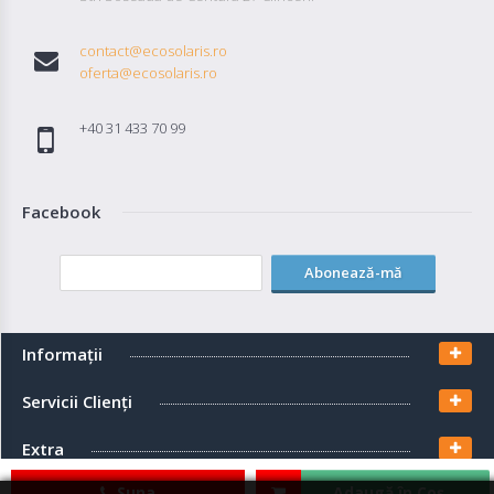
contact@ecosolaris.ro
oferta@ecosolaris.ro
+40 31 433 70 99
Facebook
Abonează-mă
Informaţii
Servicii Clienţi
Extra
Suna
Adaugă în Coş