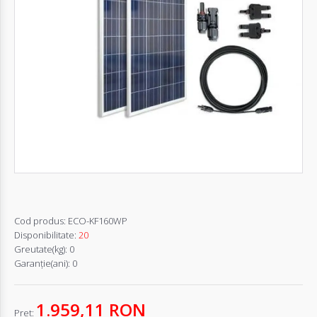
Autentifică-
te
Înregistrează-
te
Configurator
Cerere
Oferta
Cod produs:
ECO-KF160WP
Disponibilitate:
20
Greutate(kg):
0
Garanţie(ani):
0
1.959,11 RON
Pret: