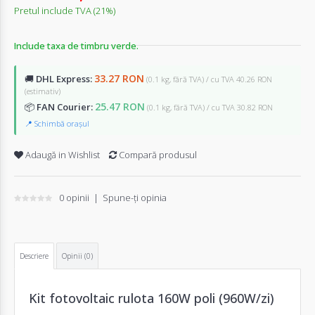
Pretul include TVA (21%)
Include taxa de timbru verde.
33.27 RON
🚚
DHL Express:
(0.1 kg, fără TVA) / cu TVA 40.26 RON
(estimativ)
25.47 RON
📦
FAN Courier:
(0.1 kg, fără TVA) / cu TVA 30.82 RON
📍 Schimbă orașul
Adaugă in Wishlist
Compară produsul
0 opinii
|
Spune-ţi opinia
Descriere
Opinii (0)
Kit fotovoltaic rulota 160W poli (960W/zi)