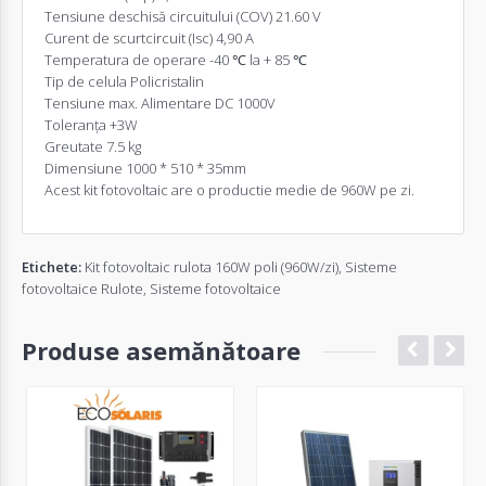
Tensiune deschisă circuitului (COV) 21.60 V
Curent de scurtcircuit (Isc) 4,90 A
Temperatura de operare -40 ℃ la + 85 ℃
Tip de celula Policristalin
Tensiune max. Alimentare DC 1000V
Toleranța +3W
Greutate 7.5 kg
Dimensiune 1000 * 510 * 35mm
Acest kit fotovoltaic are o productie medie de 960W pe zi.
Etichete:
Kit fotovoltaic rulota 160W poli (960W/zi)
,
Sisteme
fotovoltaice Rulote
,
Sisteme fotovoltaice
Produse asemănătoare