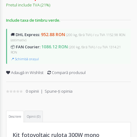
Pretul include TVA (21%)
Include taxa de timbru verde.
952.88 RON
🚚
DHL Express:
(200 kg, fără TVA) / cu TVA 1152.98 RON
(estimativ)
1086.12 RON
📦
FAN Courier:
(200 kg, fără TVA) / cu TVA 1314.21
RON
📍 Schimbă orașul
Adaugă in Wishlist
Compară produsul
0 opinii
|
Spune-ţi opinia
Descriere
Opinii (0)
Kit fotovoltaic rulota 300W mono