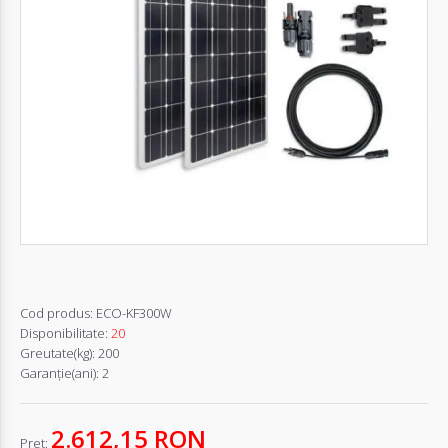
Autentifică-
te
Înregistrează-
te
Configurator
Cerere
Oferta
Cod produs:
ECO-KF300W
Disponibilitate:
20
Greutate(kg):
200
Garanţie(ani):
2
2.612,15 RON
Pret: