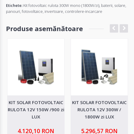
Etichete:
Kit fotovoltaic rulota 300W mono (1800W/zi)
,
baterii
,
solare
,
panouri
,
fotovoltaice
,
invertoare
,
controlere-incarcare
Produse asemănătoare
KIT SOLAR FOTOVOLTAIC
KIT SOLAR FOTOVOLTAIC
RULOTA 12V 150W /900 zi
RULOTA 12V 300W /
LUX
1800W zi LUX
4.120,10 RON
5.296,57 RON