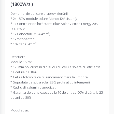
(1800W/zi)
Domeniul de aplicare al aprovizionării:
* 2x 150W module solare Mono (12V sistem);
*
1x
Controler de încărcare Blue Solar Victron Energy 20A
LCD PWM
*
1x
Conectori MC4 4mm²;
* 1x Y-conector;
* 10x cablu 4mm².
Descriere:
Module 150W:
* 125mm policristalin din siliciu cu celule solare cu eficienta
de celule de 18%;
* Celula fotovoltaica cu randament mare la umbrire;
* Suprafata de sticla solar ESG protejat cu intemperii;
* Cadru din aluminiu anodizat;
* Garantia de buna executie la 10 de ani, cu 90% si pâna la 25
de ani cu 80%.
Modul solar: