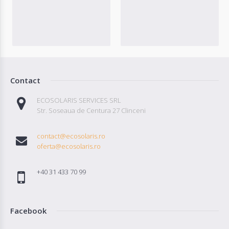
Contact
ECOSOLARIS SERVICES SRL
Str. Soseaua de Centura 27 Clinceni
contact@ecosolaris.ro
oferta@ecosolaris.ro
+40 31 433 70 99
Facebook