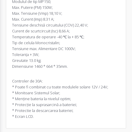
Modulul de tip MP150;
Max. Putere (PM) 150W;
Max. Tensiune (Vmp) 18,10 V;
Max. Curent (Imp) 8.31 A;
Tensiune deschisă circuitului (COV) 22,40 V;
Curent de scurtcircuit (Isc) 8,66 A;
Temperatura de operare -40 ℃ la + 85 ℃;
Tip de celula Monocristalin;
Tensiune max. Alimentare DC 1000V;
Toleranța + 3W;
Greutate 13.0 kg;
Dimensiune 1460 * 664 * 35mm.
Controler de 30A:
* Poate fi combinat cu toate modulele solare 12V / 24V;
* Monitoare Sistemul Solar;
* Menține bateria la nivelul optim;
* Protecție la suprasarcină a bateriei;
* Protectie la descarcarea bateriei;
* Ecran LCD.