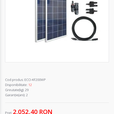
Autentifică-
te
Înregistrează-
te
Configurator
Cerere
Oferta
Cod produs:
ECO-KF200WP
Disponibilitate:
12
Greutate(kg):
29
Garanţie(ani):
2
2.052,40 RON
Pret: