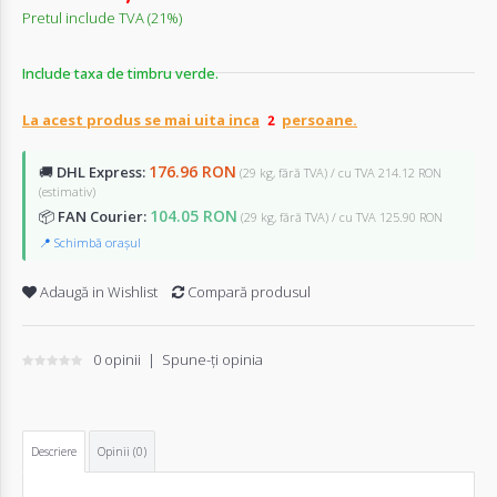
Pretul include TVA (21%)
Include taxa de timbru verde.
La acest produs se mai uita inca
persoane.
176.96 RON
🚚
DHL Express:
(29 kg, fără TVA) / cu TVA 214.12 RON
(estimativ)
104.05 RON
📦
FAN Courier:
(29 kg, fără TVA) / cu TVA 125.90 RON
📍 Schimbă orașul
Adaugă in Wishlist
Compară produsul
0 opinii
|
Spune-ţi opinia
Descriere
Opinii (0)