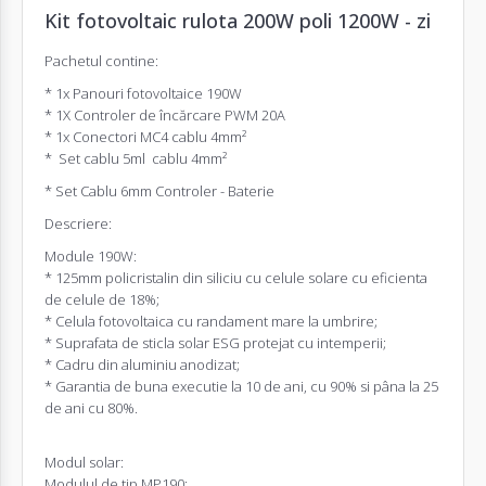
Kit fotovoltaic rulota 200W poli 1200W - zi
Pachetul contine:
* 1x
Panouri fotovoltaice
190W
*
1X
Controler de încărcare PWM 20A
*
1x
Conectori MC4 cablu 4mm²
* Set cablu 5ml cablu 4mm²
* Set Cablu 6mm Controler - Baterie
Descriere:
Module 190W:
* 125mm policristalin din siliciu cu celule solare cu eficienta
de celule de 18%;
* Celula fotovoltaica cu randament mare la umbrire;
* Suprafata de sticla solar ESG protejat cu intemperii;
* Cadru din aluminiu anodizat;
* Garantia de buna executie la 10 de ani, cu 90% si pâna la 25
de ani cu 80%.
Modul solar:
Modulul de tip MP190;