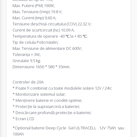
Max. Putere (PM) 190W;
Max. Tensiune (Vmp) 19.8 V;
Max. Curent (Imp) 9,60 A;
Tensiune deschisă circuitului (COV) 22.32 V;
Curent de scurtcircuit (Isc) 10.09 A;
Temperatura de operare -40 ℃ la + 85 ℃;
Tip de celula Policristalin;
Max. Tensiune de alimentare DC 600V;
Toleranța + 3W;
Greutate 9.5 kg;
Dimensiune 1650 * 580 * 35mm.
Controler de 20A:
* Poate fi combinat cu toate modulele solare 12V / 24V;
* Monitorizare sistemul solar;
* Menținere baterie in conditii optime;
* Protecție la suprasarcină a bateriei;
* Descărcare profundă protecție a bateriei;
* Ecran LCD
*Optional baterie Deep Cycle Gel ULTRACELL 12V 75Ah sau
100Ah