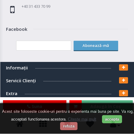
+40 31 433 70 99
Facebook
Abonează-mă
Informaţii
Servicii Clienţi
Extra
Contul meu
Suna
Adaugă în Coş
Acest site foloseste cookie-uri pentru o experienta mai buna pe site. Va rog,
acceptati functionarea acestora.
Citeste mai mult
accepta
refuza