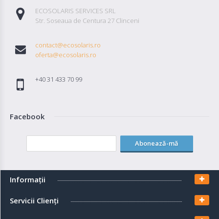
ECOSOLARIS SERVICES SRL
Str. Soseaua de Centura 27 Clinceni
contact@ecosolaris.ro
oferta@ecosolaris.ro
+40 31 433 70 99
Facebook
Abonează-mă
Informaţii
Servicii Clienţi