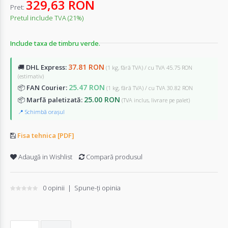
329,63 RON
Pret:
Pretul include TVA (21%)
Include taxa de timbru verde.
37.81 RON
🚚
DHL Express:
(1 kg, fără TVA) / cu TVA 45.75 RON
(estimativ)
25.47 RON
📦
FAN Courier:
(1 kg, fără TVA) / cu TVA 30.82 RON
25.00 RON
📦
Marfă paletizată:
(TVA inclus, livrare pe palet)
📍 Schimbă orașul
Fisa tehnica [PDF]
Adaugă in Wishlist
Compară produsul
0 opinii
|
Spune-ţi opinia