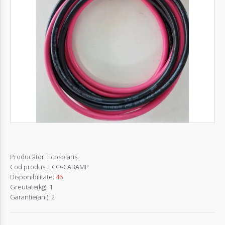
Autentifică-
te
Înregistrează-
te
Configurator
Cerere
Oferta
Producător:
Ecosolaris
Cod produs:
ECO-CABAMP
Disponibilitate:
46
Greutate(kg):
1
Garanţie(ani):
2