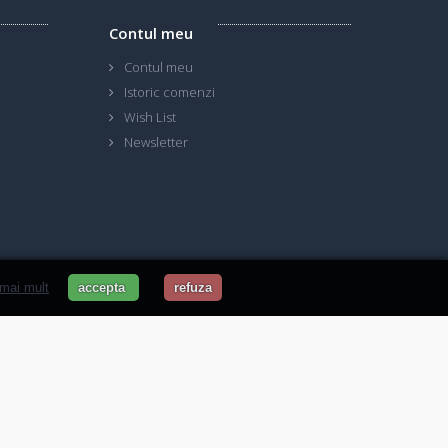
Contul meu
Contul meu
Istoric comenzi
Wish List
Newsletter
 mai mult
accepta
refuza