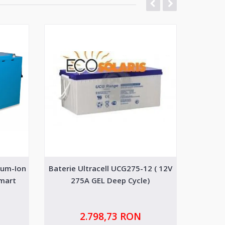
ium-Ion
Baterie Ultracell UCG275-12 ( 12V
Acumu
Smart
275A GEL Deep Cycle)
LiFePo4
2.798,73 RON