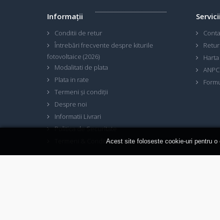
Informaţii
Servici
Conditii de retur
Conta
Întrebări frecvente despre kiturile
Retur
fotovoltaice (2026)
Harta 
Modalitati de plata
ANPC
Plata in rate
Formu
Termeni și condiții
Despre noi
Informatii Livrari
Politica de Securitate
Termeni & Conditii GDPR
Acest site foloseste cookie-uri pentru o
EcoSolaris Shop
© 2026