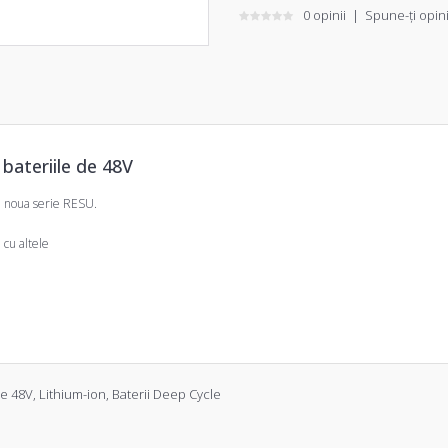
0 opinii
|
Spune-ţi opin
bateriile de 48V
n noua serie RESU.
 cu altele
de 48V
,
Lithium-ion
,
Baterii Deep Cycle