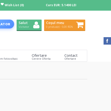
Wish List (0)
Curs EUR:
5.1400 LEI
Salut
Coșul meu
LATOR
Vizitator
0 produs(e) - 0,00 RON
Ofertare
Contact
em fotovoltaic
Cerere Oferta
Ofertare