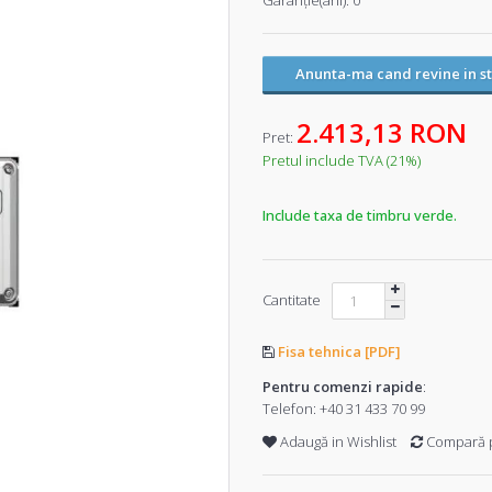
Garanţie(ani):
0
Anunta-ma cand revine in s
2.413,13 RON
Pret:
Pretul include TVA (21%)
Include taxa de timbru verde.
Cantitate
Fisa tehnica [PDF]
Pentru comenzi rapide
:
Telefon:
+40 31 433 70 99
Adaugă in Wishlist
Compară 