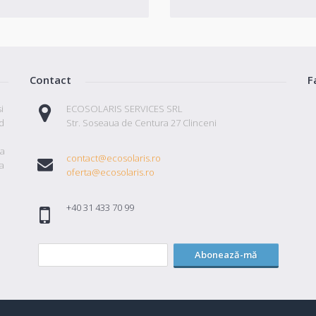
Contact
F
i
ECOSOLARIS SERVICES SRL
id
Str. Soseaua de Centura 27 Clinceni
ta
contact@ecosolaris.ro
a
oferta@ecosolaris.ro
+40 31 433 70 99
Abonează-mă