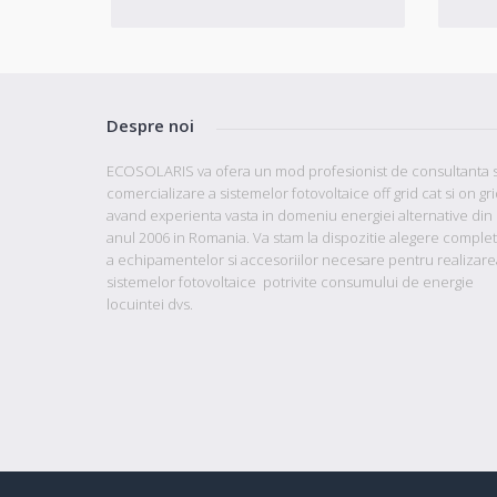
Despre noi
ECOSOLARIS va ofera un mod profesionist de consultanta s
comercializare a sistemelor fotovoltaice off grid cat si on gr
avand
experienta vasta in domeniu energiei alternative din
anul 2006 in Romania. Va stam la dispozitie
alegere comple
a echipamentelor si accesoriilor necesare pentru realizare
sistemelor fotovoltaice potrivite consumului de energie
locuintei dvs.