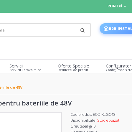
RON Lei
B2B INSTA
Servicii
Oferte Speciale
Configurator
Servicii Fotovoltaice
Reduceri de preturi
Configurare sist
riile de 48V
pentru bateriile de 48V
Cod produs:
ECO-KLGC48
Disponibilitate:
Stoc epuizat
Greutate(kg):
0