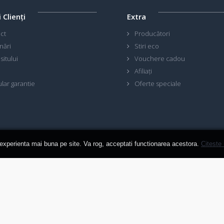
i Clienţi
Extra
ct
Producători
nări
Stiri eco
sitului
Vouchere cadou
Afiliaţi
lar garantie
Oferte speciale
 experienta mai buna pe site. Va rog, acceptati functionarea acestora.
Citeste