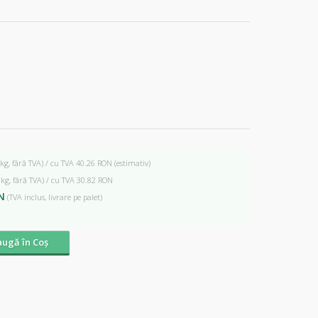
 kg, fără TVA) / cu TVA 40.26 RON
(estimativ)
 kg, fără TVA) / cu TVA 30.82 RON
N
(TVA inclus, livrare pe palet)
ugă în Coş