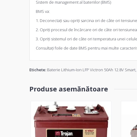
Sistem de management al bateriilor (BMS)
BMS va:
1. Deconectați sau opriți sarcina ori de câte ori tensiun
2. Opriți procesul de încărcare ori de câte ori tensiunea
3. Opriți sistemul ori de câte ori temperatura unei celul
Consultați foile de date BMS pentru mai multe caracteris
Etichete:
Baterie Lithium-Ion LFP Victron 50Ah 12.8V Smart
Produse asemănătoare