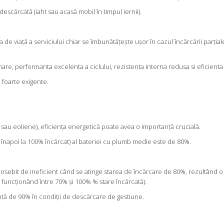
descărcată (iaht sau acasă mobil în timpul iernii).
 de viață a serviciului chiar se îmbunătățește ușor în cazul încărcării parția
re, performanta excelenta a ciclului, rezistenta interna redusa si eficienta ri
 foarte exigente.
și / sau eoliene), eficiența energetică poate avea o importanță crucială.
 înapoi la 100% încărcat) al bateriei cu plumb medie este de 80%.
osebit de ineficient când se atinge starea de încărcare de 80%, rezultând o 
 funcționând între 70% și 100% % stare încărcată).
ență de 90% în condiții de descărcare de gestiune.