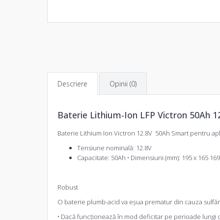
Descriere
Opinii (0)
Baterie Lithium-Ion LFP Victron 50Ah 1
Baterie Lithium Ion Victron 12.8V 50Ah Smart pentru apli
Tensiune nominală: 12.8V
Capacitate: 50Ah • Dimensiuni (mm): 195 x 165 1
Robust
O baterie plumb-acid va eșua prematur din cauza sulfări
• Dacă funcționează în mod deficitar pe perioade lungi d