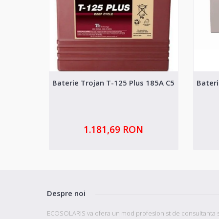
Baterie Trojan T-125 Plus 185A C5
Bater
1.181,69 RON
Despre noi
ECOSOLARIS va ofera un mod profesionist de consultanta s