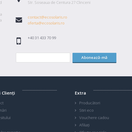
id
Str. Soseaua de Centura 27 Clinceni
ta
contact@ecosolaris.ro
a
oferta@ecosolaris.ro
+40 31 433 70 99
Abonează-mă
i Clienţi
Extra
ct
Producători
nări
Stiri eco
sitului
Vouchere cadou
Afiliaţi