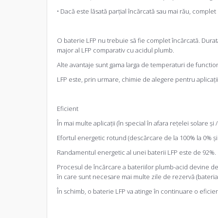
• Dacă este lăsată parțial încărcată sau mai rău, complet 
O baterie LFP nu trebuie să fie complet încărcată. Durata
major al LFP comparativ cu acidul plumb.
Alte avantaje sunt gama larga de temperaturi de functiona
LFP este, prin urmare, chimie de alegere pentru aplicații
Eficient
În mai multe aplicații (în special în afara rețelei solare 
Efortul energetic rotund (descărcare de la 100% la 0% și
Randamentul energetic al unei baterii LFP este de 92%.
Procesul de încărcare a bateriilor plumb-acid devine de
în care sunt necesare mai multe zile de rezervă (bateria
În schimb, o baterie LFP va atinge în continuare o efici