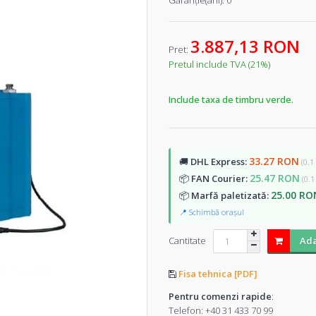
Garanţie(ani):
0
3.887,13 RON
Pret:
Pretul include TVA (21%)
Include taxa de timbru verde.
33.27 RON
🚚
DHL Express:
(0.1
25.47 RON
📦
FAN Courier:
(0.1
25.00 RO
📦
Marfă paletizată:
📍 Schimbă orașul
Cantitate
Ada
Fisa tehnica [PDF]
Pentru comenzi rapide
:
Telefon:
+40 31 433 70 99