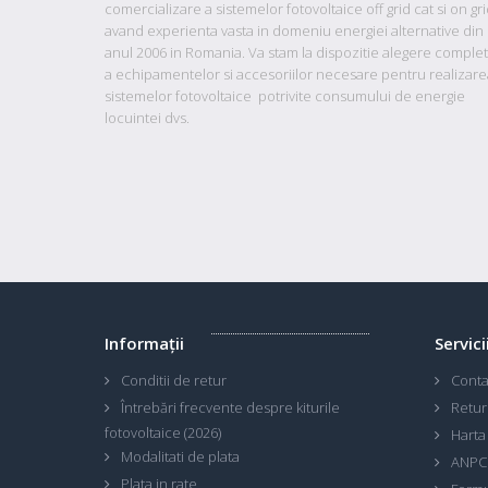
comercializare a sistemelor fotovoltaice off grid cat si on gr
avand
experienta vasta in domeniu energiei alternative din
anul 2006 in Romania. Va stam la dispozitie
alegere comple
a echipamentelor si accesoriilor necesare pentru realizare
sistemelor fotovoltaice potrivite consumului de energie
locuintei dvs.
Informaţii
Servici
Conditii de retur
Conta
Întrebări frecvente despre kiturile
Retur
fotovoltaice (2026)
Harta 
Modalitati de plata
ANPC
Plata in rate