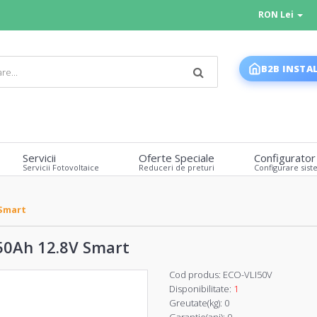
RON Lei
B2B INSTA
Servicii
Oferte Speciale
Configurator
Servicii Fotovoltaice
Reduceri de preturi
Configurare sist
 Smart
 50Ah 12.8V Smart
Cod produs:
ECO-VLI50V
Disponibilitate:
1
Greutate(kg):
0