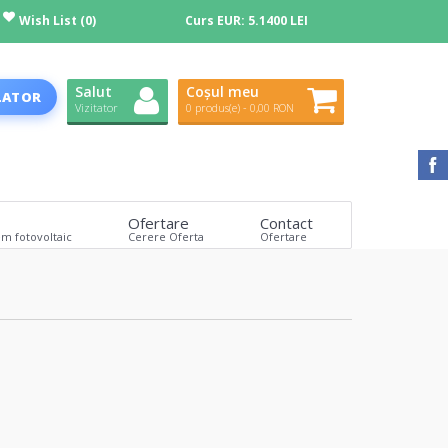
Wish List (0)
Curs EUR:
5.1400 LEI
Salut
Coșul meu
LATOR
Vizitator
0 produs(e) - 0,00 RON
Ofertare
Contact
em fotovoltaic
Cerere Oferta
Ofertare