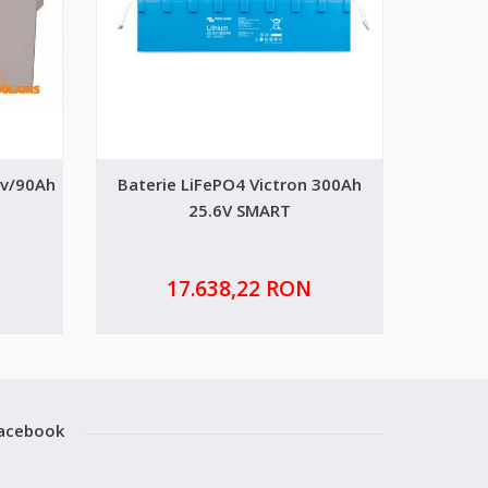
2v/90Ah
Baterie LiFePO4 Victron 300Ah
Bat
25.6V SMART
17.638,22 RON
acebook