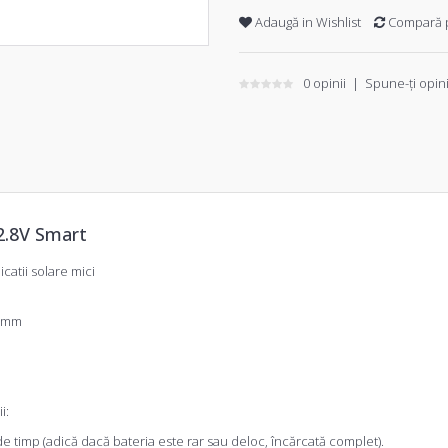
Adaugă in Wishlist
Compară 
0 opinii
|
Spune-ţi opin
2.8V Smart
catii solare mici
69mm
i:
e timp (adică dacă bateria este rar sau deloc, încărcată complet).