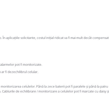
 aplicațiile solicitante, costul inițial ridicat va fi mai mult decât compensat 
alarmelor pot fi monitorizate.
ar fi dezechilibrul celular.
monitorizarea celulelor. Până la zece baterii pot fi paralele și până la patru ba
 Cablurile de echilibrare / monitorizare a celulelor pot fi marcate cu daisy 