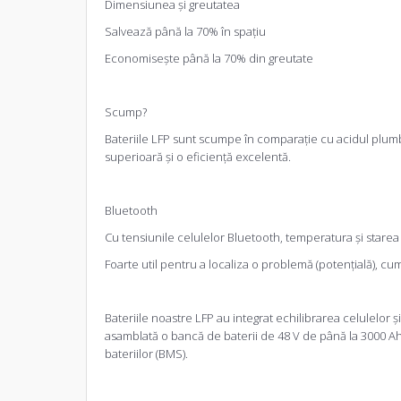
Dimensiunea și greutatea
Salvează până la 70% în spațiu
Economisește până la 70% din greutate
Scump?
Baterii
le LFP sunt scumpe în comparație cu acidul plumb. În
superioară și o eficiență excelentă.
Bluetooth
Cu tensiunile celulelor Bluetooth, temperatura și starea 
Foarte util pentru a localiza o problemă (potențială), cum 
Baterii
le noastre LFP au integrat echilibrarea celulelor și 
asamblată o bancă de baterii de 48 V de până la 3000 Ah.
bateriilor (BMS).