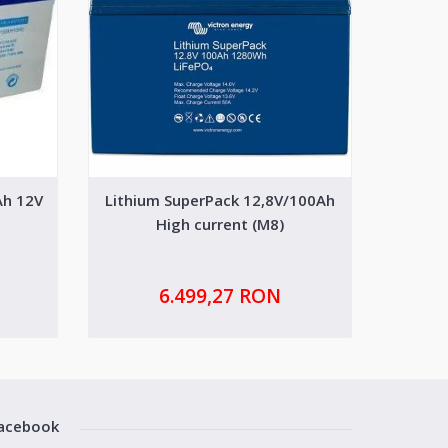
Ah 12V
Lithium SuperPack 12,8V/100Ah
Bateri
High current (M8)
G
6.499,27 RON
acebook