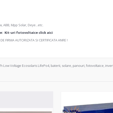
w, ABB, Mpp Solar, Deye...etc.
se:
Kit-uri fotovoltaice click aici
DE FIRMA AUTORIZATA SI CERTIFICATA ANRE !
h Low Voltage Ecosolaris LifePo4
,
baterii
,
solare
,
panouri
,
fotovoltaice
,
inver