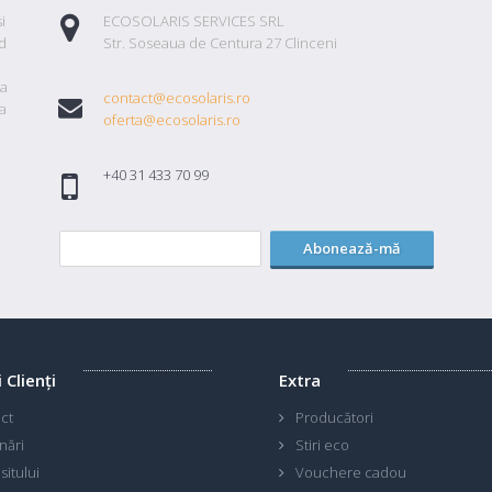
i
ECOSOLARIS SERVICES SRL
id
Str. Soseaua de Centura 27 Clinceni
ta
contact@ecosolaris.ro
a
oferta@ecosolaris.ro
+40 31 433 70 99
Abonează-mă
i Clienţi
Extra
ct
Producători
nări
Stiri eco
sitului
Vouchere cadou