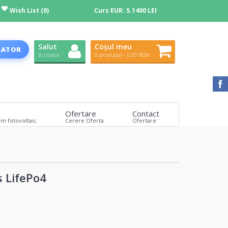
Wish List (0)
Curs EUR:
5.1400 LEI
Salut
Coșul meu
LATOR
Vizitator
0 produs(e) - 0,00 RON
Ofertare
Contact
em fotovoltaic
Cerere Oferta
Ofertare
s LifePo4