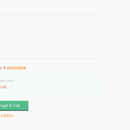
a
persoane.
(estimativ)
cula
ugă în Coş
ca [PDF]