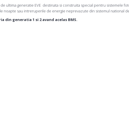
e ultima generatie EVE destinata si construita special pentru sistemele foto
e noapte sau intreruperile de energie neprevazute din sistemul national d
ia din generatia 1 si 2 avand acelas BMS.