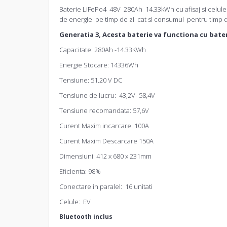
Baterie LiFePo4 48V 280Ah 14.33kWh cu afisaj si celule d
de energie pe timp de zi cat si consumul pentru timp d
Generatia 3, Acesta baterie va functiona cu bater
Capacitate: 280Ah -14.33KWh
Energie Stocare: 14336Wh
Tensiune: 51.20 V DC
Tensiune de lucru: 43,2V- 58,4V
Tensiune recomandata: 57,6V
Curent Maxim incarcare: 100A
Curent Maxim Descarcare 150A
Dimensiuni: 412 x 680 x 231mm
Eficienta: 98%
Conectare in paralel: 16 unitati
Celule: EV
Bluetooth inclus