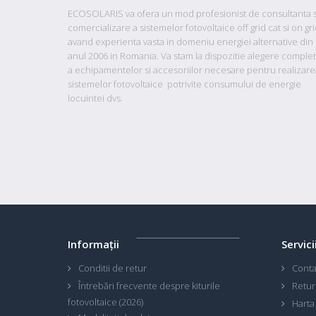
ECOSOLARIS va ofera un mod profesionist de consultanta s
comercializare a sistemelor fotovoltaice off grid cat si on gr
avand
experienta vasta in domeniu energiei alternative din
anul 2006 in Romania. Va stam la dispozitie
alegere comple
a echipamentelor si accesoriilor necesare pentru realizare
sistemelor fotovoltaice potrivite consumului de energie
locuintei dvs.
Informaţii
Servici
Conditii de retur
Conta
Întrebări frecvente despre kiturile
Retur
fotovoltaice (2026)
Harta 