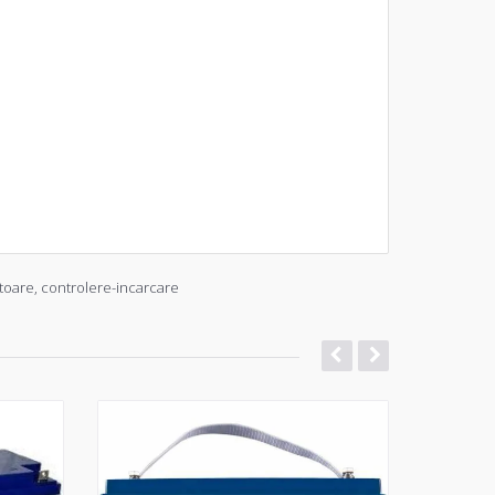
toare
,
controlere-incarcare