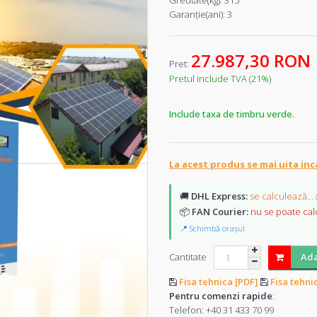
Greutate(kg):
315
Garanţie(ani):
3
27.987,30 RON
Pret:
Pretul include TVA (21%)
Include taxa de timbru verde.
La acest produs se mai uita inc
🚚
DHL Express:
se calculează...
📦
FAN Courier:
nu se poate cal
📍 Schimbă orașul
Cantitate
Ada
Fisa tehnica [PDF]
Fisa tehni
Pentru comenzi rapide
:
Telefon:
+40 31 433 70 99