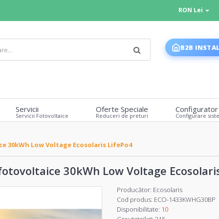
RON Lei
B2B INSTA
Servicii
Oferte Speciale
Configurator
Servicii Fotovoltaice
Reduceri de preturi
Configurare sist
ce 30kWh Low Voltage Ecosolaris LifePo4
otovoltaice 30kWh Low Voltage Ecosolari
Producător:
Ecosolaris
Cod produs:
ECO-1433KWHG30BP
Disponibilitate:
10