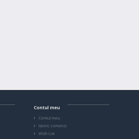
Contul meu
Contul meu
Istoric comenzi
Wish List