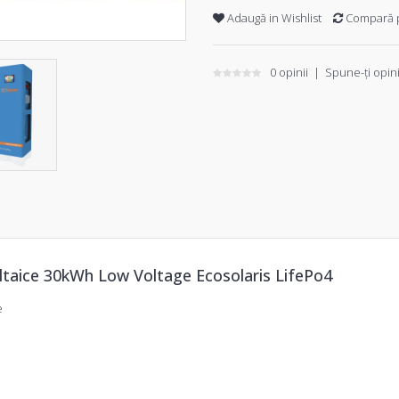
Adaugă in Wishlist
Compară 
0 opinii
|
Spune-ţi opin
taice 30kWh Low Voltage Ecosolaris LifePo4
e