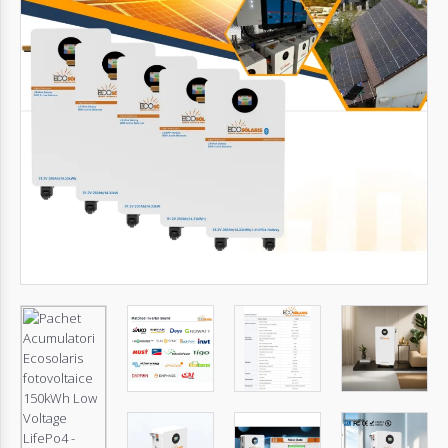
Autentifică-
te
Înregistrează-
te
Configurator
Cerere
Oferta