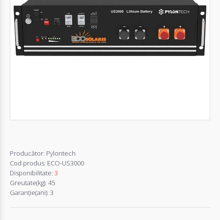
Autentifică-
te
Înregistrează-
te
Configurator
Cerere
Oferta
Producător:
Pylontech
Cod produs:
ECO-US3000
Disponibilitate:
3
Greutate(kg):
45
Garanţie(ani):
3