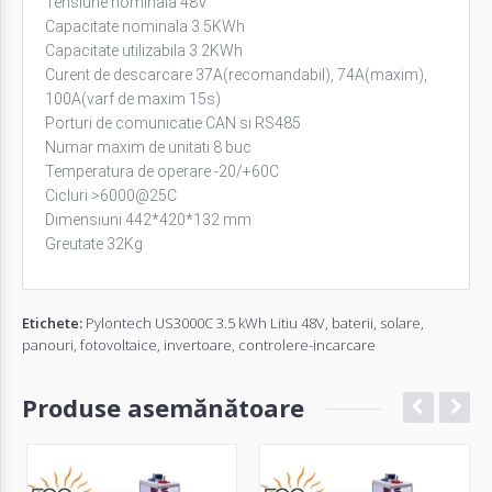
Tensiune nominala 48V
Capacitate nominala 3.5KWh
Capacitate utilizabila 3.2KWh
Curent de descarcare 37A(recomandabil), 74A(maxim),
100A(varf de maxim 15s)
Porturi de comunicatie CAN si RS485
Numar maxim de unitati 8 buc
Temperatura de operare -20/+60C
Cicluri >6000@25C
Dimensiuni 442*420*132 mm
Greutate 32Kg
Etichete:
Pylontech US3000C 3.5 kWh Litiu 48V
,
baterii
,
solare
,
panouri
,
fotovoltaice
,
invertoare
,
controlere-incarcare
Produse asemănătoare