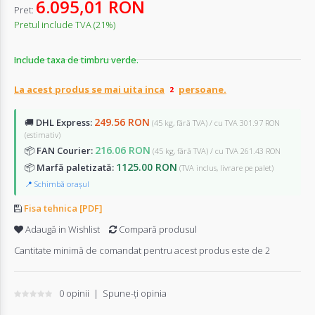
6.095,01 RON
Pret:
Pretul include TVA (21%)
Include taxa de timbru verde.
La acest produs se mai uita inca
persoane.
249.56 RON
🚚
DHL Express:
(45 kg, fără TVA) / cu TVA 301.97 RON
(estimativ)
216.06 RON
📦
FAN Courier:
(45 kg, fără TVA) / cu TVA 261.43 RON
1125.00 RON
📦
Marfă paletizată:
(TVA inclus, livrare pe palet)
📍 Schimbă orașul
Fisa tehnica [PDF]
Adaugă in Wishlist
Compară produsul
Cantitate minimă de comandat pentru acest produs este de 2
0 opinii
|
Spune-ţi opinia