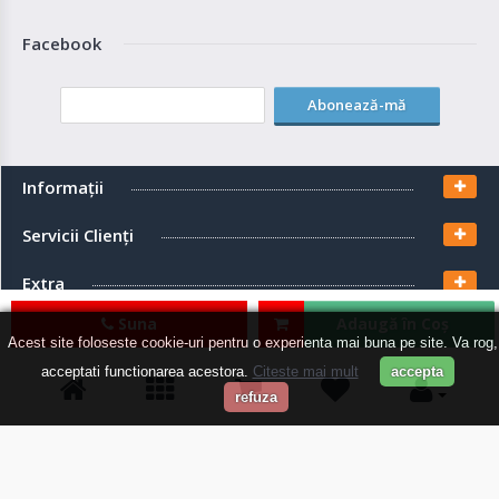
Facebook
Abonează-mă
Informaţii
Servicii Clienţi
Extra
Suna
Adaugă în Coş
Contul meu
Acest site foloseste cookie-uri pentru o experienta mai buna pe site. Va rog,
acceptati functionarea acestora.
Citeste mai mult
accepta
refuza