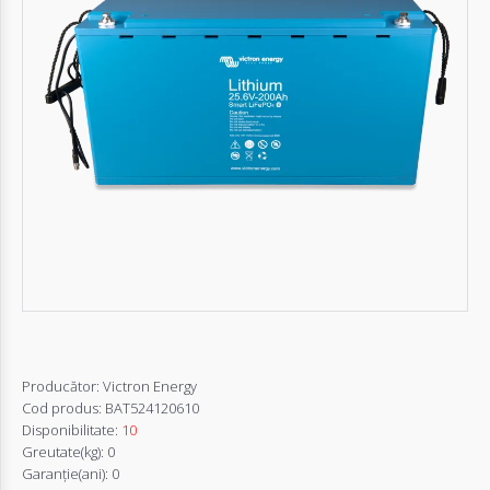
Autentifică-
te
Înregistrează-
te
Configurator
Cerere
Oferta
Producător:
Victron Energy
Cod produs:
BAT524120610
Disponibilitate:
10
Greutate(kg):
0
Garanţie(ani):
0