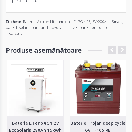
personalizată
.
Etichete:
Baterie Victron Lithium-Ion LiFePO4 25
,
6V/200Ah - Smart
,
baterii
,
solare
,
panouri
,
fotovoltaice
,
invertoare
,
controlere-
incarcare
Produse asemănătoare
Baterie LiFePo4 51.2V
Baterie Trojan deep cycle
EcoSolaris 280Ah 15kWh
6V T-105 RE