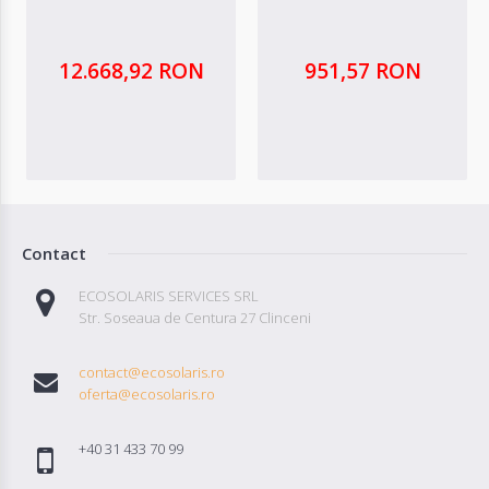
12.668,92 RON
951,57 RON
Contact
ECOSOLARIS SERVICES SRL
Str. Soseaua de Centura 27 Clinceni
contact@ecosolaris.ro
oferta@ecosolaris.ro
+40 31 433 70 99