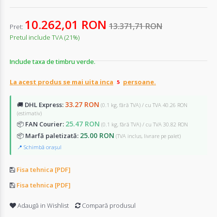
10.262,01 RON
13.371,71 RON
Pret:
Pretul include TVA (21%)
Include taxa de timbru verde.
La acest produs se mai uita inca
persoane.
33.27 RON
🚚
DHL Express:
(0.1 kg, fără TVA) / cu TVA 40.26 RON
(estimativ)
25.47 RON
📦
FAN Courier:
(0.1 kg, fără TVA) / cu TVA 30.82 RON
25.00 RON
📦
Marfă paletizată:
(TVA inclus, livrare pe palet)
📍 Schimbă orașul
Fisa tehnica [PDF]
Fisa tehnica [PDF]
Adaugă in Wishlist
Compară produsul