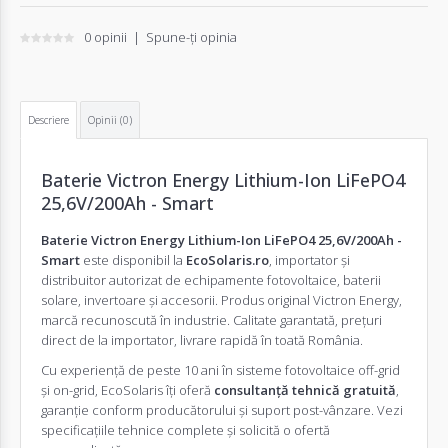
0 opinii
|
Spune-ţi opinia
Descriere
Opinii (0)
Baterie Victron Energy Lithium-Ion LiFePO4
25,6V/200Ah - Smart
Baterie Victron Energy Lithium-Ion LiFePO4 25,6V/200Ah -
Smart
este disponibil la
EcoSolaris.ro
, importator și
distribuitor autorizat de echipamente fotovoltaice, baterii
solare, invertoare și accesorii. Produs original Victron Energy,
marcă recunoscută în industrie. Calitate garantată, prețuri
direct de la importator, livrare rapidă în toată România.
Cu experiență de peste 10 ani în sisteme fotovoltaice off-grid
și on-grid, EcoSolaris îți oferă
consultanță tehnică gratuită
,
garanție conform producătorului și suport post-vânzare. Vezi
specificațiile tehnice complete și solicită o
ofertă