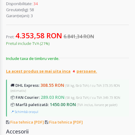
Disponibilitate:
34
Greutate(kg):
58
Garanţie(ani):
3
4.353,58 RON
6.841,34 RON
Pret:
Pretul include TVA (21%)
Include taxa de timbru verde.
La acest produs se mai uita inca
persoane.
308.55 RON
🚚
DHL Express:
(58 kg, fără TVA) / cu TVA 373.35 RON
(estimativ)
289.03 RON
📦
FAN Courier:
(58 kg, fără TVA) / cu TVA 349.73 RON
1450.00 RON
📦
Marfă paletizată:
(TVA inclus, livrare pe palet)
📍 Schimbă orașul
Fisa tehnica [PDF]
Fisa tehnica [PDF]
Accesorii