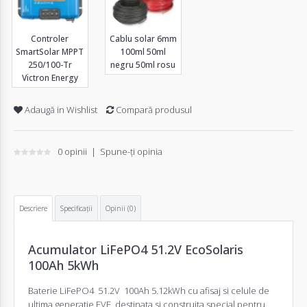
Controler
Cablu solar 6mm
SmartSolar MPPT
100ml 50ml
250/100-Tr
negru 50ml rosu
Victron Energy
Adaugă in Wishlist
Compară produsul
0 opinii
|
Spune-ţi opinia
Descriere
Specificaţii
Opinii (0)
Acumulator LiFePO4 51.2V EcoSolaris
100Ah 5kWh
Baterie LiFePO4 51.2V 100Ah 5.12kWh cu afisaj si celule de
ultima generatie EVE destinata si construita special pentru