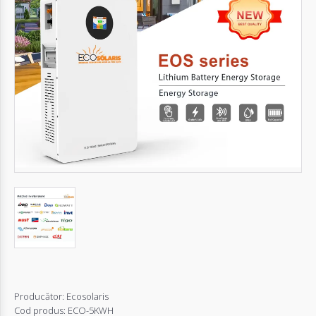
Autentifică-
te
Înregistrează-
te
Configurator
Cerere
Oferta
Producător:
Ecosolaris
Cod produs:
ECO-5KWH