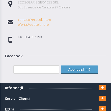
ECOSOLARIS SERVICES SRL
Str. Soseaua de Centura 27 Clinceni
contact@ecosolaris.ro
oferta@ecosolaris.ro
+40 31 433 70 99
Facebook
Abonează-mă
Informaţii
Servicii Clienţi
Extra