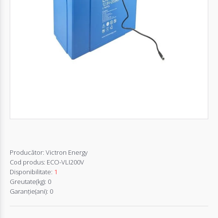
Autentifică-
te
Înregistrează-
te
Configurator
Cerere
Oferta
Producător:
Victron Energy
Cod produs:
ECO-VLI200V
Disponibilitate:
1
Greutate(kg):
0
Garanţie(ani):
0