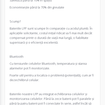
Salvează până la 70% în spațiu
Economisește până la 70% din greutate
Scump?
Baterii
le LFP sunt scumpe în comparație cu acidul plumb. În
aplicațiile solicitante, costul inițial ridicat va fi mai mult decât
compensat printr-o durată de viață mai lungă, o fiabilitate
superioară și o eficiență excelentă.
Bluetooth
Cu tensiunile celulelor Bluetooth, temperatura și starea
alarmelor pot fi monitorizate.
Foarte util pentru a localiza o problemă (potențială), cum ar fi
dezechilibrul celular.
Baterii
le noastre LFP au integrat echilibrarea celulelor și
monitorizarea celulelor. Până la zece baterii pot fi paralele și
până la patru baterii pot fi conectate în serie, astfel încât să