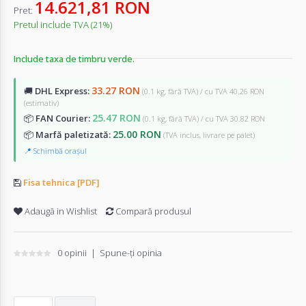
14.621,81 RON
Pret:
Pretul include TVA (21%)
Include taxa de timbru verde.
33.27 RON
🚚
DHL Express:
(0.1 kg, fără TVA) / cu TVA 40.26 RON
(estimativ)
25.47 RON
📦
FAN Courier:
(0.1 kg, fără TVA) / cu TVA 30.82 RON
25.00 RON
📦
Marfă paletizată:
(TVA inclus, livrare pe palet)
📍 Schimbă orașul
Fisa tehnica [PDF]
Adaugă in Wishlist
Compară produsul
0 opinii
|
Spune-ţi opinia