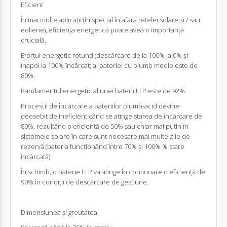
Eficient
În mai multe aplicații (în special în afara rețelei solare și / sau
eoliene), eficiența energetică poate avea o importanță
crucială.
Efortul energetic rotund (descărcare de la 100% la 0% și
înapoi la 100% încărcat) al bateriei cu plumb medie este de
80%.
Randamentul energetic al unei baterii LFP este de 92%.
Procesul de încărcare a bateriilor plumb-acid devine
deosebit de ineficient când se atinge starea de încărcare de
80%, rezultând o eficiență de 50% sau chiar mai puțin în
sistemele solare în care sunt necesare mai multe zile de
rezervă (bateria funcționând între 70% și 100% % stare
încărcată).
În schimb, o baterie LFP va atinge în continuare o eficiență de
90% în condiții de descărcare de gestiune.
Dimensiunea și greutatea