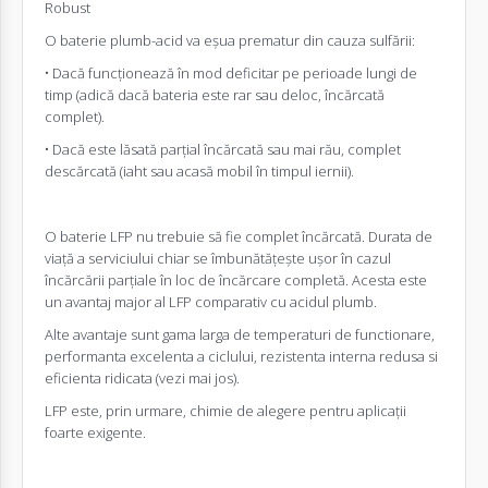
Robust
O baterie plumb-acid va eșua prematur din cauza sulfării:
• Dacă funcționează în mod deficitar pe perioade lungi de
timp (adică dacă bateria este rar sau deloc, încărcată
complet).
• Dacă este lăsată parțial încărcată sau mai rău, complet
descărcată (iaht sau acasă mobil în timpul iernii).
O baterie LFP nu trebuie să fie complet încărcată. Durata de
viață a serviciului chiar se îmbunătățește ușor în cazul
încărcării parțiale în loc de încărcare completă. Acesta este
un avantaj major al LFP comparativ cu acidul plumb.
Alte avantaje sunt gama larga de temperaturi de functionare,
performanta excelenta a ciclului, rezistenta interna redusa si
eficienta ridicata (vezi mai jos).
LFP este, prin urmare, chimie de alegere pentru aplicații
foarte exigente.