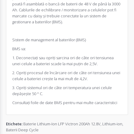
poată fi asamblată o bancă de baterii de 48 V de până la 3000
Ah. Cablurile de echilibrare / monitorizare a celulelor pot fi
marcate cu daisy și trebuie conectate la un sistem de
gestionare a bateriilor (BMS).
Sistem de management al bateriilor (BMS)
BMS va:
1. Deconectați sau opriți sarcina ori de câte ori tensiunea
unei celule a bateriei scade la mai puțin de 2,5V.
2. Opriți procesul de încărcare ori de câte ori tensiunea unei
celule a bateriei crește la mai mult de 4,2V.
3. Opriți sistemul ori de câte ori temperatura unei celule
depășește 50 ° C.
Consultați foile de date BMS pentru mai multe caracteristici
Etichete:
Baterie Lithium-Ion LFP Victron 200Ah 12.8V
,
Lithium-ion
,
Baterii Deep Cycle