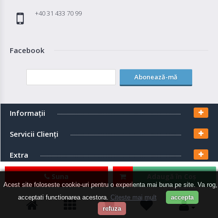
+40 31 433 70 99
Facebook
Abonează-mă
Informaţii
Servicii Clienţi
Extra
Contul meu
Suna
Adaugă în Coş
Acest site foloseste cookie-uri pentru o experienta mai buna pe site. Va rog,
acceptati functionarea acestora.
Citeste mai mult
accepta
refuza