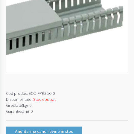
Autentifică-
te
Înregistrează-
te
Configurator
Cerere
Oferta
Cod produs:
ECO-FPR25X40
Disponibilitate:
Stoc epuizat
Greutate(kg):
0
Garanţie(ani):
0
Anunta-ma cand revine in stoc