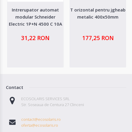
Intrerupator automat
T orizontal pentru jgheab
modular Schneider
metalic 400x50mm
Electric 1P+N 4500 C 10A
31,22 RON
177,25 RON
Contact
ECOSOLARIS SERVICES SRL
Str. Soseaua de Centura 27 Clinceni
contact@ecosolaris.ro
oferta@ecosolaris.ro