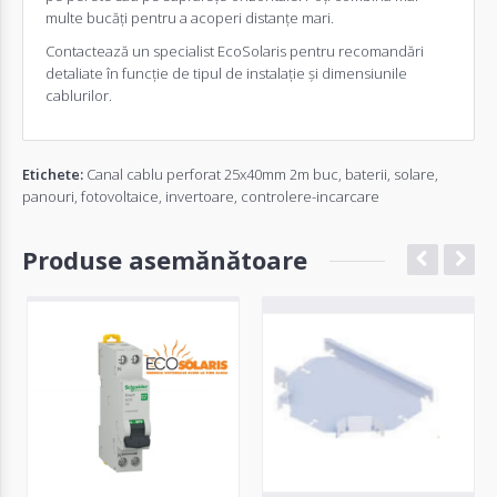
multe bucăți pentru a acoperi distanțe mari.
Contactează un specialist EcoSolaris pentru recomandări
detaliate în funcție de tipul de instalație și dimensiunile
cablurilor.
Etichete:
Canal cablu perforat 25x40mm 2m buc
,
baterii
,
solare
,
panouri
,
fotovoltaice
,
invertoare
,
controlere-incarcare
Produse asemănătoare