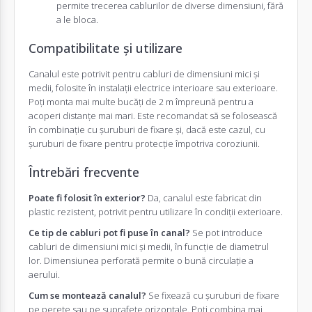
permite trecerea cablurilor de diverse dimensiuni, fără
a le bloca.
Compatibilitate și utilizare
Canalul este potrivit pentru cabluri de dimensiuni mici și
medii, folosite în instalații electrice interioare sau exterioare.
Poți monta mai multe bucăți de 2 m împreună pentru a
acoperi distanțe mai mari. Este recomandat să se folosească
în combinație cu șuruburi de fixare și, dacă este cazul, cu
șuruburi de fixare pentru protecție împotriva coroziunii.
Întrebări frecvente
Poate fi folosit în exterior?
Da, canalul este fabricat din
plastic rezistent, potrivit pentru utilizare în condiții exterioare.
Ce tip de cabluri pot fi puse în canal?
Se pot introduce
cabluri de dimensiuni mici și medii, în funcție de diametrul
lor. Dimensiunea perforată permite o bună circulație a
aerului.
Cum se montează canalul?
Se fixează cu șuruburi de fixare
pe perete sau pe suprafețe orizontale. Poți combina mai