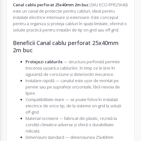
Canal cablu perforat 25x40mm 2m buc
(SKU ECO-FPR25X40)
este un canal de protecție pentru cabluri, ideal pentru
instalații electrice interioare și exterioare. Este conceput
pentru a organiza și proteja cabluri în spații limitate, oferind o
soluție practică pentru instalări de tip on-grid sau off-grid.
Beneficii Canal cablu perforat 25x40mm
2m buc
Protejezi cablurile
— structura perforată permite
trecerea ușoară a cablurilor, în timp ce le ține în
siguranță de coroziune și deteriorări mecanice.
Instalare rapidă — canalul este ușor de montat pe
perete sau pe suprafețe orizontale, fără nevoia de
lipire.
Compatibilitate mare — se poate folosi în instalații
electrice de orice tip, de la sisteme on-grid la soluții
off-grid.
Material rezistent — fabricat din plastic, rezistă la
condiții climatice adverse și oferă o durabilitate
ridicată.
Dimensiuni standard — dimensiunea 25x40mm