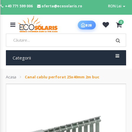
+40 771 599 006
oferta@ecosolaris.ro
RON Lei
MENIU
0
B2B
Acasa
Panouri
fotovoltaice
Categorii
Acasa
Canal cablu perforat 25x40mm 2m buc
Sisteme
fotovoltaice
Baterii
deep
cycle