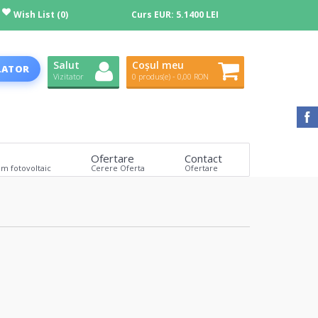
Wish List (0)
Curs EUR:
5.1400 LEI
Salut
Coșul meu
LATOR
Vizitator
0 produs(e) - 0,00 RON
Ofertare
Contact
em fotovoltaic
Cerere Oferta
Ofertare