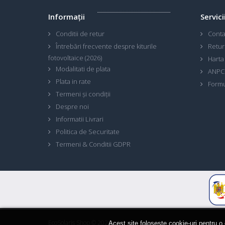
Informaţii
Servici
Conditii de retur
Conta
Întrebări frecvente despre kiturile
Retur
fotovoltaice (2026)
Harta 
Modalitati de plata
ANPC
Plata in rate
Formu
Termeni și condiții
Despre noi
Informatii Livrari
Politica de Securitate
Termeni & Conditii GDPR
EcoSolaris Shop
© 2026
Acest site foloseste cookie-uri pentru o