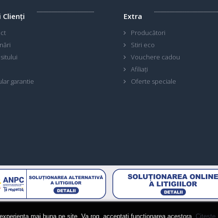
i Clienţi
Extra
ct
Producători
nări
Stiri eco
sitului
Vouchere cadou
Afiliaţi
lar garantie
Oferte speciale
 experienta mai buna pe site. Va rog, acceptati functionarea acestora.
Citeste