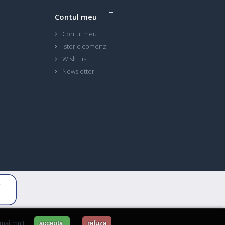
Contul meu
Contul meu
Istoric comenzi
Wish List
Newsletter
 mai mult
accepta
refuza