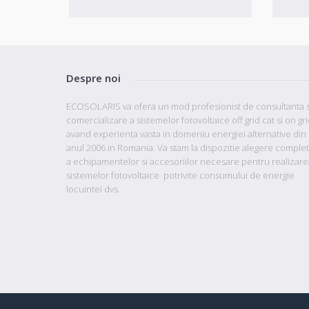
Despre noi
ECOSOLARIS va ofera un mod profesionist de consultanta s
comercializare a sistemelor fotovoltaice off grid cat si on gr
avand
experienta vasta in domeniu energiei alternative din
anul 2006 in Romania. Va stam la dispozitie
alegere comple
a echipamentelor si accesoriilor necesare pentru realizare
sistemelor fotovoltaice potrivite consumului de energie
locuintei dvs.