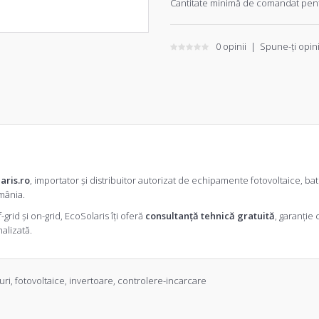
Cantitate minimă de comandat pent
0 opinii
|
Spune-ţi opin
aris.ro
, importator și distribuitor autorizat de echipamente fotovoltaice, bate
omânia.
grid și on-grid, EcoSolaris îți oferă
consultanță tehnică gratuită
, garanție
alizată
.
uri
,
fotovoltaice
,
invertoare
,
controlere-incarcare