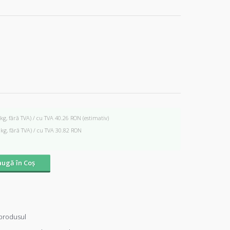
 kg, fără TVA) / cu TVA 40.26 RON
(estimativ)
 kg, fără TVA) / cu TVA 30.82 RON
ugă în Coş
produsul