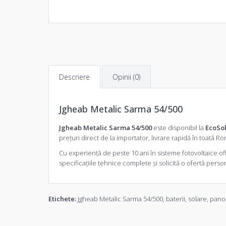
Descriere
Opinii (0)
Jgheab Metalic Sarma 54/500
Jgheab Metalic Sarma 54/500
este disponibil la
EcoSol
prețuri direct de la importator, livrare rapidă în toată R
Cu experiență de peste 10 ani în sisteme fotovoltaice off-
specificațiile tehnice complete și solicită o
ofertă person
Etichete:
Jgheab Metalic Sarma 54/500
,
baterii
,
solare
,
pano