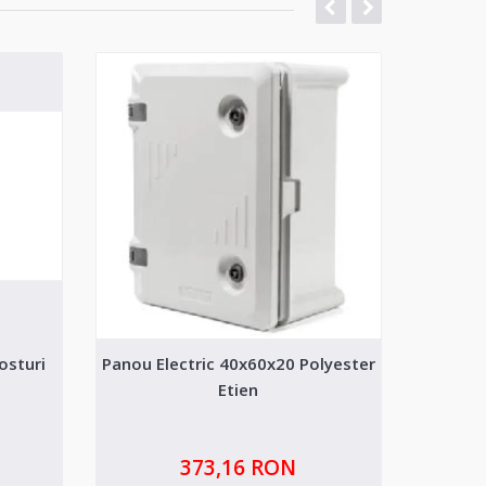
osturi
Panou Electric 40x60x20 Polyester
Com
Etien
373,16 RON