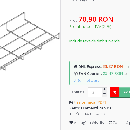
Garanţie(ani):
0
70,90 RON
Pret:
Pretul include TVA (21%)
Include taxa de timbru verde.
33.27 RON
🚚
DHL Express:
(0.1
25.47 RON
📦
FAN Courier:
(0.1
📍 Schimbă orașul
Cantitate
Ada
Fisa tehnica [PDF]
Pentru comenzi rapide
:
Telefon:
+40 31 433 70 99
Adaugă in Wishlist
Compară 