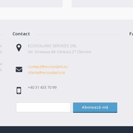
Contact
F
i
ECOSOLARIS SERVICES SRL
id
Str. Soseaua de Centura 27 Clinceni
ta
contact@ecosolaris.ro
a
oferta@ecosolaris.ro
+40 31 433 70 99
Abonează-mă