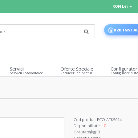
RON Lei
B2B INSTA
Servicii
Oferte Speciale
Configurator
Servicii Fotovoltaice
Reduceri de preturi
Configurare sist
Cod produs:
ECO-ATK5014
Disponibilitate:
10
Greutate(kg):
0