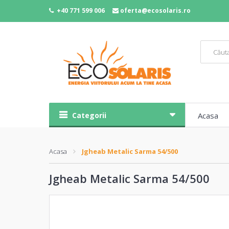
+40 771 599 006
oferta@ecosolaris.ro
Categorii
Acasa
Acasa
Jgheab Metalic Sarma 54/500
Jgheab Metalic Sarma 54/500