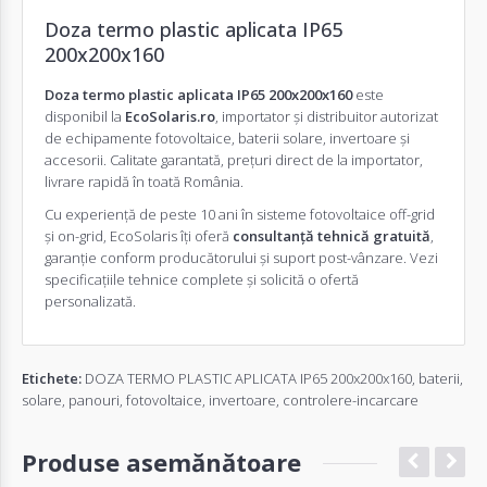
Doza termo plastic aplicata IP65
200x200x160
Doza termo plastic aplicata IP65 200x200x160
este
disponibil la
EcoSolaris.ro
, importator și distribuitor autorizat
de echipamente fotovoltaice, baterii solare, invertoare și
accesorii. Calitate garantată, prețuri direct de la importator,
livrare rapidă în toată România.
Cu experiență de peste 10 ani în sisteme fotovoltaice off-grid
și on-grid, EcoSolaris îți oferă
consultanță tehnică gratuită
,
garanție conform producătorului și suport post-vânzare. Vezi
specificațiile tehnice complete și solicită o
ofertă
personalizată
.
Etichete:
DOZA TERMO PLASTIC APLICATA IP65 200x200x160
,
baterii
,
solare
,
panouri
,
fotovoltaice
,
invertoare
,
controlere-incarcare
Produse asemănătoare