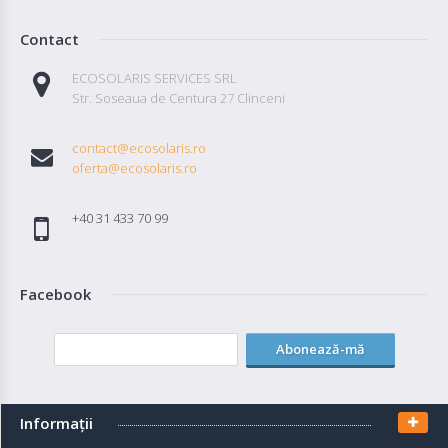
Contact
ECOSOLARIS SERVICES SRL
Str. Soseaua de Centura 27 Clinceni
contact@ecosolaris.ro
oferta@ecosolaris.ro
+40 31 433 70 99
Facebook
Abonează-mă
Informaţii