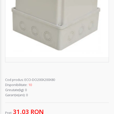
Autentifică-
te
Înregistrează-
te
Configurator
Cerere
Oferta
Cod produs:
ECO-DO200X200X80
Disponibilitate:
10
Greutate(kg):
0
Garanţie(ani):
0
31,03 RON
Pret: