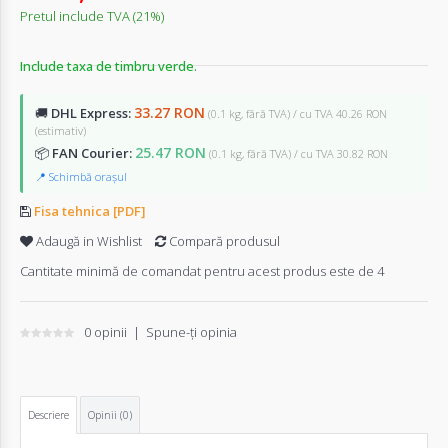
Pretul include TVA (21%)
Include taxa de timbru verde.
33.27 RON
🚚
DHL Express:
(0.1 kg, fără TVA) / cu TVA 40.26 RON
(estimativ)
25.47 RON
📦
FAN Courier:
(0.1 kg, fără TVA) / cu TVA 30.82 RON
📍 Schimbă orașul
Fisa tehnica [PDF]
Adaugă in Wishlist
Compară produsul
Cantitate minimă de comandat pentru acest produs este de 4
0 opinii
|
Spune-ţi opinia
Descriere
Opinii (0)