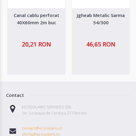
Canal cablu perforat
Jgheab Metalic Sarma
40X60mm 2m buc
54/300
20,21 RON
46,65 RON
Contact
ECOSOLARIS SERVICES SRL
Str. Soseaua de Centura 27 Clinceni
contact@ecosolaris.ro
oferta@ecosolaris.ro