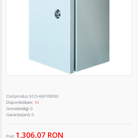
Autentifică-
te
Înregistrează-
te
Configurator
Cerere
Oferta
Cod produs:
ECO-60X100X30
Disponibilitate:
10
Greutate(kg):
0
Garanţie(ani):
0
1.306,07 RON
Pret: