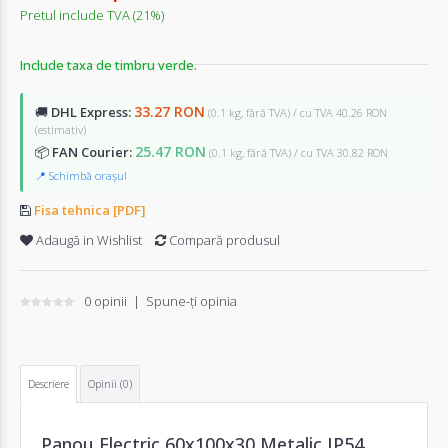
Pretul include TVA (21%)
Include taxa de timbru verde.
33.27 RON
🚚
DHL Express:
(0.1 kg, fără TVA) / cu TVA 40.26 RON
(estimativ)
25.47 RON
📦
FAN Courier:
(0.1 kg, fără TVA) / cu TVA 30.82 RON
📍 Schimbă orașul
Fisa tehnica [PDF]
Adaugă in Wishlist
Compară produsul
0 opinii
|
Spune-ţi opinia
Descriere
Opinii (0)
Panou Electric 60x100x30 Metalic IP54