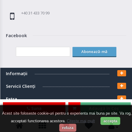
+40 31 433 70 99
Facebook
Abonează-mă
Informaţii
Servicii Clienţi
Extra
Suna
Adaugă în Coş
Contul meu
Acest site foloseste cookie-uri pentru o experienta mai buna pe site. Va rog,
acceptati functionarea acestora.
Citeste mai mult
accepta
refuza