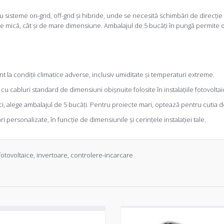
sisteme on-grid, off-grid și hibride, unde se necesită schimbări de direcție în 
ii de mică, cât și de mare dimensiune. Ambalajul de 5 bucăți în pungă permite o
nt la condiții climatice adverse, inclusiv umiditate și temperaturi extreme.
cu cabluri standard de dimensiuni obișnuite folosite în instalațiile fotovoltai
i, alege ambalajul de 5 bucăți. Pentru proiecte mari, optează pentru cutia d
ersonalizate, în funcție de dimensiunile și cerințele instalației tale.
fotovoltaice
,
invertoare
,
controlere-incarcare