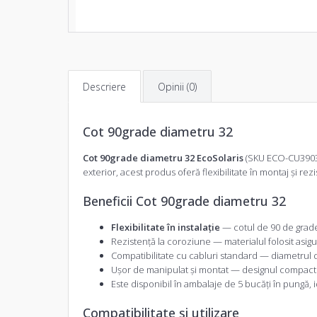
Descriere
Opinii (0)
Cot 90grade diametru 32
Cot 90grade diametru 32 EcoSolaris
(SKU ECO-CU39032)
exterior, acest produs oferă flexibilitate în montaj și rezi
Beneficii Cot 90grade diametru 32
Flexibilitate în instalație
— cotul de 90 de grade 
Rezistență la coroziune — materialul folosit asi
Compatibilitate cu cabluri standard — diametrul de
Ușor de manipulat și montat — designul compact ș
Este disponibil în ambalaje de 5 bucăți în pungă,
Compatibilitate și utilizare