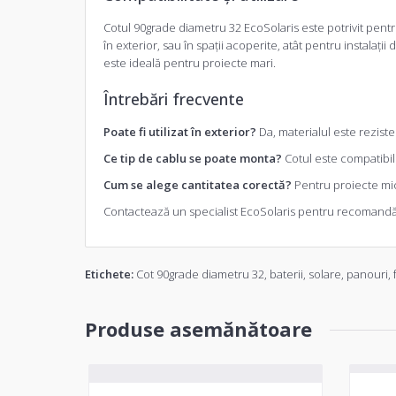
Cotul 90grade diametru 32 EcoSolaris este potrivit pentru 
în exterior, sau în spații acoperite, atât pentru instalaț
este ideală pentru proiecte mari.
Întrebări frecvente
Poate fi utilizat în exterior?
Da, materialul este reziste
Ce tip de cablu se poate monta?
Cotul este compatibil 
Cum se alege cantitatea corectă?
Pentru proiecte mic
Contactează un specialist EcoSolaris pentru recomandări p
Etichete:
Cot 90grade diametru 32
,
baterii
,
solare
,
panouri
,
Produse asemănătoare