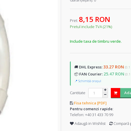
Garanţie(ani):
0
8,15 RON
Pret:
Pretul include TVA (21%)
Include taxa de timbru verde.
33.27 RON
🚚
DHL Express:
(0.1
25.47 RON
📦
FAN Courier:
(0.1
📍 Schimbă orașul
Cantitate
Ada
Fisa tehnica [PDF]
Pentru comenzi rapide
:
Telefon:
+40 31 433 70 99
Adaugă in Wishlist
Compară 