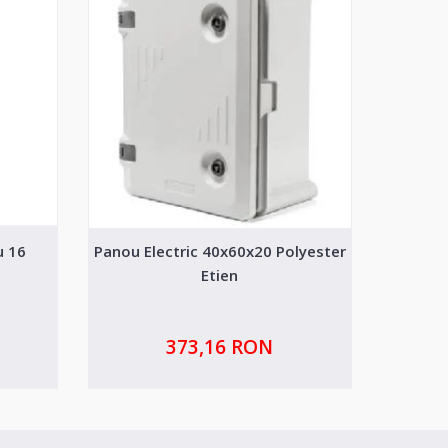
u 16
Panou Electric 40x60x20 Polyester
Intreru
Etien
Sch
373,16 RON