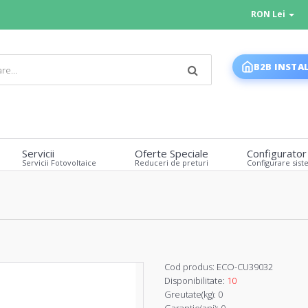
RON Lei
B2B INSTA
Servicii
Oferte Speciale
Configurator
Servicii Fotovoltaice
Reduceri de preturi
Configurare sist
Cod produs:
ECO-CU39032
Disponibilitate:
10
Greutate(kg):
0