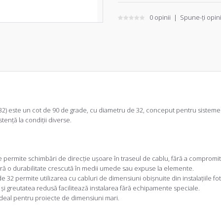
0 opinii
|
Spune-ţi opin
 este un cot de 90 de grade, cu diametru de 32, conceput pentru sistemele de
stență la condiții diverse.
permite schimbări de direcție ușoare în traseul de cablu, fără a compromite
gură o durabilitate crescută în medii umede sau expuse la elemente.
 32 permite utilizarea cu cabluri de dimensiuni obișnuite din instalațiile fot
i greutatea redusă facilitează instalarea fără echipamente speciale.
 ideal pentru proiecte de dimensiuni mari.