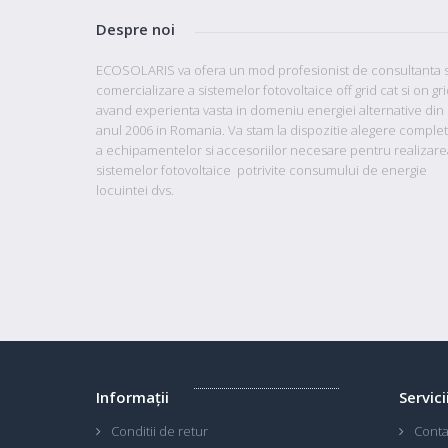
Despre noi
ECOSOLARIS va ofera un mod profesionist de consultanta s
comercializare a sistemelor fotovoltaice off grid cat si on gr
avand
experienta vasta in domeniu energiei alternative din
anul 2006 in Romania. Va stam la dispozitie
alegere comple
a echipamentelor si accesoriilor necesare pentru realizare
sistemelor fotovoltaice potrivite consumului de energie
locuintei dvs.
Informaţii
Servici
Conditii de retur
Conta