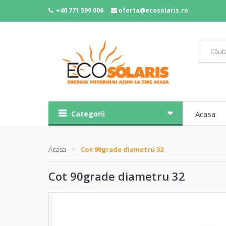
+40 771 599 006
oferta@ecosolaris.ro
Categorii
Acasa
Acasa
Cot 90grade diametru 32
Cot 90grade diametru 32