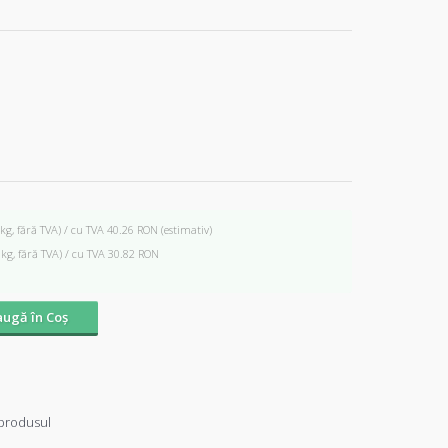
 kg, fără TVA) / cu TVA 40.26 RON
(estimativ)
 kg, fără TVA) / cu TVA 30.82 RON
ugă în Coş
produsul