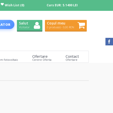
Wish List (0)
Curs EUR:
5.1400 LEI
Salut
Coșul meu
LATOR
Vizitator
0 produs(e) - 0,00 RON
Ofertare
Contact
em fotovoltaic
Cerere Oferta
Ofertare