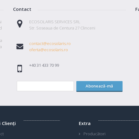
Contact
F
i
ECOSOLARIS SERVICES SRL
id
Str. Soseaua de Centura 27 Clinceni
ta
contact@ecosolaris.ro
a
oferta@ecosolaris.ro
+40 31 433 70 99
Abonează-mă
i Clienţi
Extra
ct
Producători