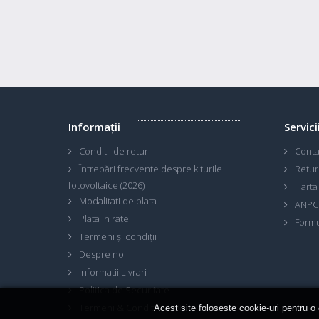
Informaţii
Servici
Conditii de retur
Conta
Întrebări frecvente despre kiturile
Retur
fotovoltaice (2026)
Harta 
Modalitati de plata
ANPC
Plata in rate
Formu
Termeni și condiții
Despre noi
Informatii Livrari
Politica de Securitate
Termeni & Conditii GDPR
Acest site foloseste cookie-uri pentru o