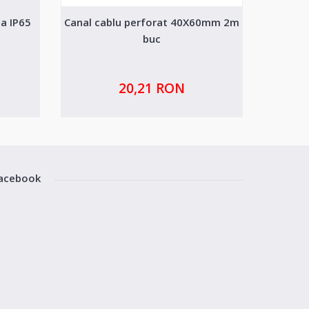
a IP65
Canal cablu perforat 40X60mm 2m
Panou 
buc
20,21 RON
acebook