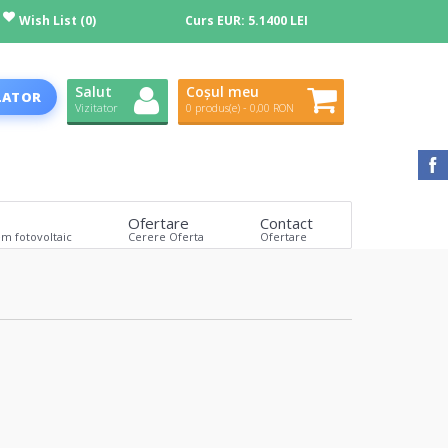
Wish List (0)
Curs EUR:
5.1400 LEI
Salut
Coșul meu
LATOR
Vizitator
0 produs(e) - 0,00 RON
Ofertare
Contact
em fotovoltaic
Cerere Oferta
Ofertare