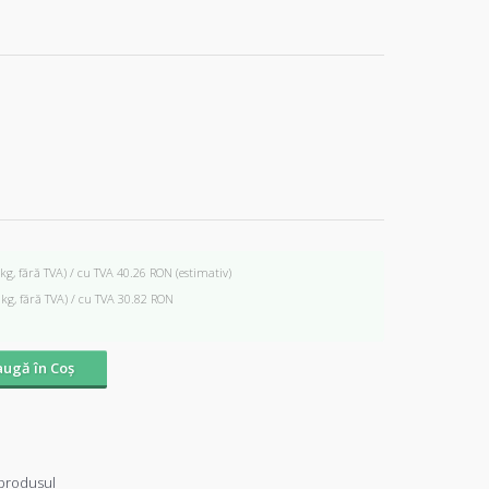
 kg, fără TVA) / cu TVA 40.26 RON
(estimativ)
 kg, fără TVA) / cu TVA 30.82 RON
ugă în Coş
produsul