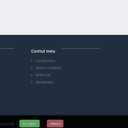
Contul meu
Contul meu
Istoric comenzi
Wish List
Newsletter
 mai mult
accepta
refuza