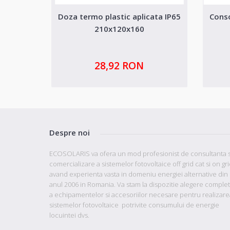
Doza termo plastic aplicata IP65
Cons
210x120x160
28,92 RON
Despre noi
ECOSOLARIS va ofera un mod profesionist de consultanta s
comercializare a sistemelor fotovoltaice off grid cat si on gr
avand
experienta vasta in domeniu energiei alternative din
anul 2006 in Romania. Va stam la dispozitie
alegere comple
a echipamentelor si accesoriilor necesare pentru realizare
sistemelor fotovoltaice potrivite consumului de energie
locuintei dvs.