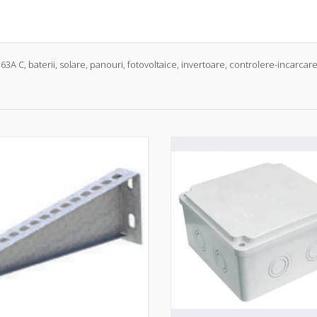
 63A C
,
baterii
,
solare
,
panouri
,
fotovoltaice
,
invertoare
,
controlere-incarcar