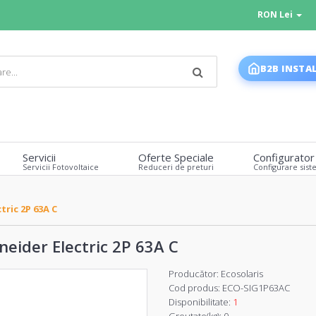
RON Lei
B2B INSTA
Servicii
Oferte Speciale
Configurator
Servicii Fotovoltaice
Reduceri de preturi
Configurare sist
ric 2P 63A C
eider Electric 2P 63A C
Producător:
Ecosolaris
Cod produs:
ECO-SIG1P63AC
Disponibilitate:
1