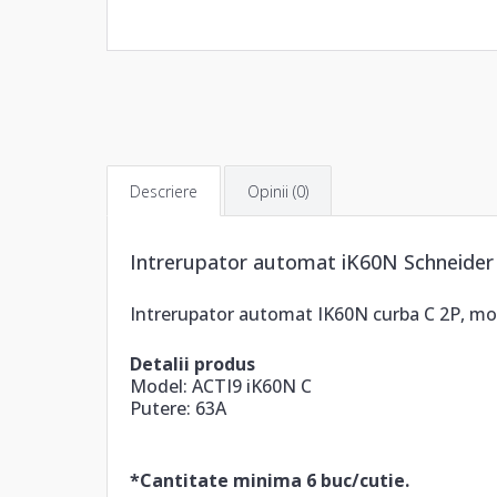
Descriere
Opinii (0)
Intrerupator automat iK60N Schneider 
Intrerupator automat IK60N curba C 2P, modul
Detalii produs
Model: ACTI9 iK60N C
Putere: 63A
*Cantitate minima 6 buc/cutie.