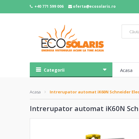
+40 771 599 006
oferta@ecosolaris.ro
Categorii
Acasa
Acasa
Intrerupator automat iK60N Schneider Elect
Intrerupator automat iK60N Schn