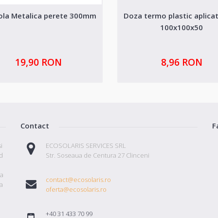
ola Metalica perete 300mm
Doza termo plastic aplicat
100x100x50
19,90 RON
8,96 RON
Contact
F
i
ECOSOLARIS SERVICES SRL
id
Str. Soseaua de Centura 27 Clinceni
ta
contact@ecosolaris.ro
a
oferta@ecosolaris.ro
+40 31 433 70 99