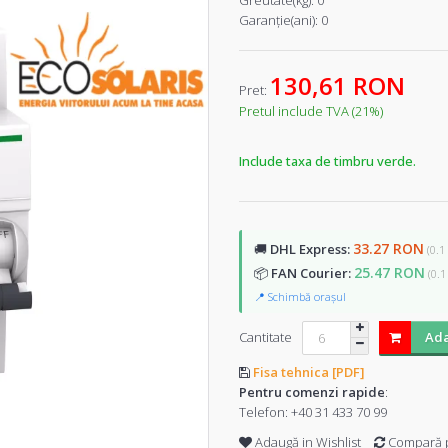
Greutate(kg):
0
Garanţie(ani):
0
130,61 RON
Pret:
Pretul include TVA (21%)
Include taxa de timbru verde.
33.27 RON
🚚
DHL Express:
(0.1
25.47 RON
📦
FAN Courier:
(0.1
📍 Schimbă orașul
Cantitate
Ada
Fisa tehnica [PDF]
Pentru comenzi rapide
:
Telefon:
+40 31 433 70 99
Adaugă in Wishlist
Compară 