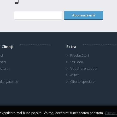
Abonează-mă
i Clienţi
Extra
ct
Producători
nări
Stiri eco
sitului
Vouchere cadou
Afiliaţi
lar garantie
Oferte speciale
 experienta mai buna pe site. Va rog, acceptati functionarea acestora.
Citeste