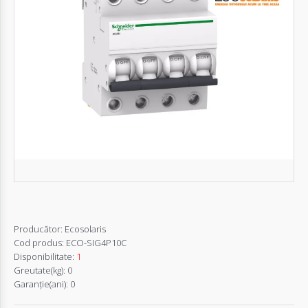
Autentifică-
te
Înregistrează-
te
Configurator
Cerere
Oferta
Producător:
Ecosolaris
Cod produs:
ECO-SIG4P10C
Disponibilitate:
1
Greutate(kg):
0
Garanţie(ani):
0