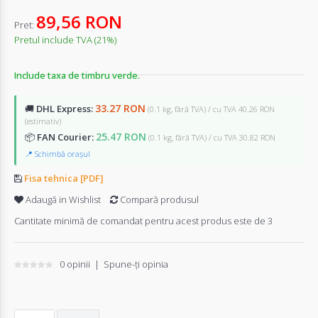
89,56 RON
Pret:
Pretul include TVA (21%)
Include taxa de timbru verde.
33.27 RON
🚚
DHL Express:
(0.1 kg, fără TVA) / cu TVA 40.26 RON
(estimativ)
25.47 RON
📦
FAN Courier:
(0.1 kg, fără TVA) / cu TVA 30.82 RON
📍 Schimbă orașul
Fisa tehnica [PDF]
Adaugă in Wishlist
Compară produsul
Cantitate minimă de comandat pentru acest produs este de 3
0 opinii
|
Spune-ţi opinia