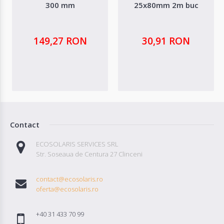
300 mm
25x80mm 2m buc
149,27 RON
30,91 RON
Contact
ECOSOLARIS SERVICES SRL
Str. Soseaua de Centura 27 Clinceni
contact@ecosolaris.ro
oferta@ecosolaris.ro
+40 31 433 70 99