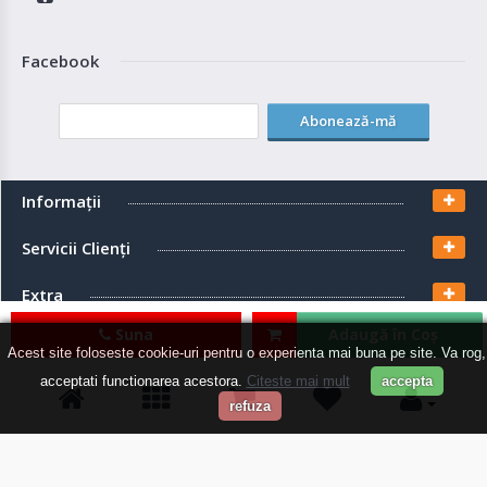
Facebook
Abonează-mă
Informaţii
Servicii Clienţi
Extra
Suna
Adaugă în Coş
Contul meu
Acest site foloseste cookie-uri pentru o experienta mai buna pe site. Va rog,
acceptati functionarea acestora.
Citeste mai mult
accepta
refuza