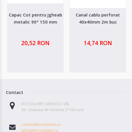
Capac Cot pentru jgheab
Canal cablu perforat
metalic 90° 150 mm
40x40mm 2m buc
20,52 RON
14,74 RON
Contact
ECOSOLARIS SERVICES SRL
Str. Soseaua de Centura 27 Clinceni
contact@ecosolaris.ro
oferta@ecosolaris.ro