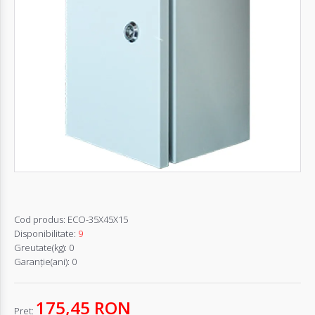
Autentifică-
te
Înregistrează-
te
Configurator
Cerere
Oferta
Cod produs:
ECO-35X45X15
Disponibilitate:
9
Greutate(kg):
0
Garanţie(ani):
0
175,45 RON
Pret: