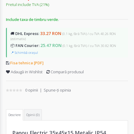
Pretul include TVA (21%)
Include taxa de timbru verde.
33.27 RON
🚚
DHL Express:
(0.1 kg, fără TVA) / cu TVA 40.26 RON
(estimativ)
25.47 RON
📦
FAN Courier:
(0.1 kg, fără TVA) / cu TVA 30.82 RON
📍 Schimbă orașul
Fisa tehnica [PDF]
Adaugă in Wishlist
Compară produsul
0 opinii
|
Spune-ţi opinia
Descriere
Opinii (0)
Panou Electric 35x45x15 Metalic IP54