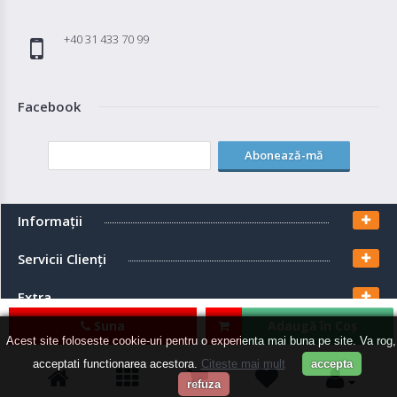
+40 31 433 70 99
Facebook
Abonează-mă
Informaţii
Servicii Clienţi
Extra
Suna
Adaugă în Coş
Contul meu
Acest site foloseste cookie-uri pentru o experienta mai buna pe site. Va rog,
acceptati functionarea acestora.
Citeste mai mult
accepta
refuza