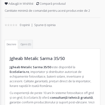
Adaugă in Wishlist
Compară produsul
Cantitate minimă de comandat pentru acest produs este de 2
0 opinii
|
Spune-ţi opinia
Descriere
Opinii (0)
Jgheab Metalic Sarma 35/50
Jgheab Metalic Sarma 35/50
este disponibil la
EcoSolaris.ro
, importator și distribuitor autorizat de
echipamente fotovoltaice, baterii solare, invertoare și
accesorii. Calitate garantată, prețuri direct de la importator,
livrare rapidă în toată România.
Cu experiență de peste 10 ani în sisteme fotovoltaice off-grid
și on-grid, EcoSolaris îți oferă
consultanță tehnică gratuită
,
garanție conform producătorului și suport post-vânzare. Vezi