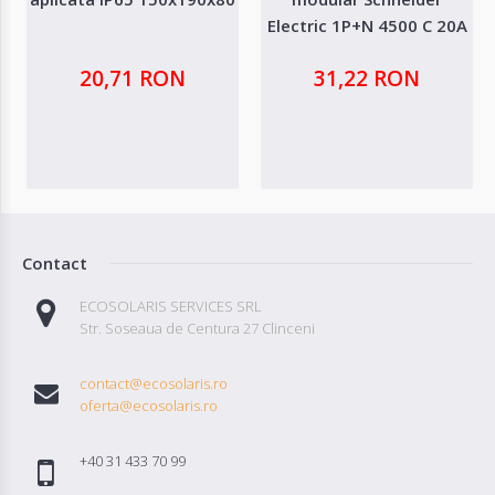
Electric 1P+N 4500 C 20A
20,71 RON
31,22 RON
Contact
ECOSOLARIS SERVICES SRL
Str. Soseaua de Centura 27 Clinceni
contact@ecosolaris.ro
oferta@ecosolaris.ro
+40 31 433 70 99