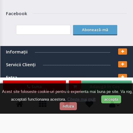
Facebook
Abonează-mă
Informaţii
Servicii Clienţi
Extra
Suna
Adaugă în Coş
Contul meu
Acest site foloseste cookie-uri pentru o experienta mai buna pe site. Va rog,
acceptati functionarea acestora.
Citeste mai mult
accepta
refuza