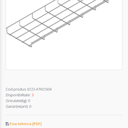
Autentifică-
te
Înregistrează-
te
Configurator
Cerere
Oferta
Cod produs:
ECO-ATKO504
Disponibilitate:
3
Greutate(kg):
0
Garanţie(ani):
0
Fisa tehnica [PDF]