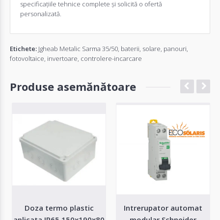
specificațiile tehnice complete și solicită o
ofertă
personalizată
.
Etichete:
Jgheab Metalic Sarma 35/50
,
baterii
,
solare
,
panouri
,
fotovoltaice
,
invertoare
,
controlere-incarcare
Produse asemănătoare
Doza termo plastic
Intrerupator automat
aplicata IP65 150x190x80
modular Schneider