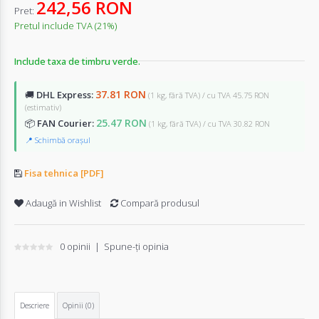
242,56 RON
Pret:
Pretul include TVA (21%)
Include taxa de timbru verde.
37.81 RON
🚚
DHL Express:
(1 kg, fără TVA) / cu TVA 45.75 RON
(estimativ)
25.47 RON
📦
FAN Courier:
(1 kg, fără TVA) / cu TVA 30.82 RON
📍 Schimbă orașul
Fisa tehnica [PDF]
Adaugă in Wishlist
Compară produsul
0 opinii
|
Spune-ţi opinia
Descriere
Opinii (0)