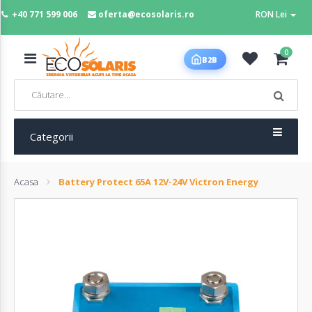
+40 771 599 006
oferta@ecosolaris.ro
RON Lei
MENIU
0
B2B
Acasa
Panouri
fotovoltaice
Categorii
Acasa
Battery Protect 65A 12V-24V Victron Energy
Sisteme
fotovoltaice
Baterii
deep
cycle