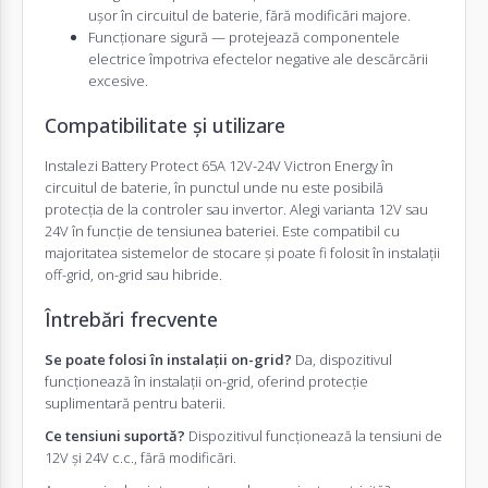
ușor în circuitul de baterie, fără modificări majore.
Funcționare sigură — protejează componentele
electrice împotriva efectelor negative ale descărcării
excesive.
Compatibilitate și utilizare
Instalezi Battery Protect 65A 12V-24V Victron Energy în
circuitul de baterie, în punctul unde nu este posibilă
protecția de la controler sau invertor. Alegi varianta 12V sau
24V în funcție de tensiunea bateriei. Este compatibil cu
majoritatea sistemelor de stocare și poate fi folosit în instalații
off-grid, on-grid sau hibride.
Întrebări frecvente
Se poate folosi în instalații on-grid?
Da, dispozitivul
funcționează în instalații on-grid, oferind protecție
suplimentară pentru baterii.
Ce tensiuni suportă?
Dispozitivul funcționează la tensiuni de
12V și 24V c.c., fără modificări.