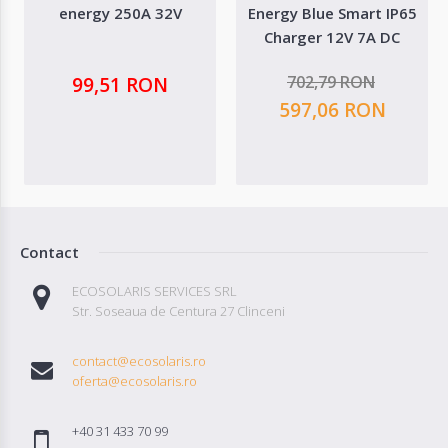
energy 250A 32V
Energy Blue Smart IP65
Charger 12V 7A DC
connector
702,79 RON
99,51 RON
597,06 RON
Contact
ECOSOLARIS SERVICES SRL
Str. Soseaua de Centura 27 Clinceni
contact@ecosolaris.ro
oferta@ecosolaris.ro
+40 31 433 70 99