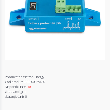
Autentifică-
te
Înregistrează-
te
Configurator
Cerere
Oferta
Producător:
Victron Energy
Cod produs:
BPR000065400
Disponibilitate:
10
Greutate(kg):
1
Garanţie(ani):
5