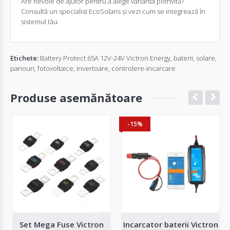
Are nevoie de ajutor pentru a alege varianta potrivită?
Consultă un specialist EcoSolaris și vezi cum se integrează în
sistemul tău.
Etichete:
Battery Protect 65A 12V-24V Victron Energy
,
baterii
,
solare
,
panouri
,
fotovoltaice
,
invertoare
,
controlere-incarcare
Produse asemănătoare
-15%
Set Mega Fuse Victron
Incarcator baterii Victron