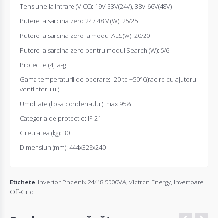
Tensiune la intrare (V CC): 19V-33V(24V), 38V-66V(48V)
Putere la sarcina zero 24 / 48 V (W): 25/25
Putere la sarcina zero la modul AES(W): 20/20
Putere la sarcina zero pentru modul Search (W): 5/6
Protectie (4): a-g
Gama temperaturii de operare: -20 to +50°C(racire cu ajutorul
ventilatorului)
Umiditate (lipsa condensului): max 95%
Categoria de protectie: IP 21
Greutatea (kg): 30
Dimensiuni(mm): 444x328x240
Etichete:
Invertor Phoenix 24/48 5000VA
,
Victron Energy
,
Invertoare
Off-Grid