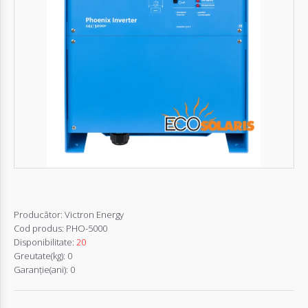
Autentifică-
te
Înregistrează-
te
Configurator
Cerere
Oferta
Producător:
Victron Energy
Cod produs:
PHO-5000
Disponibilitate:
20
Greutate(kg):
0
Garanţie(ani):
0