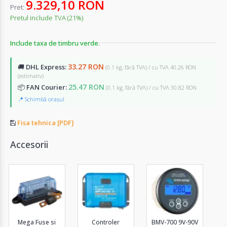
9.329,10 RON
Pret:
Pretul include TVA (21%)
Include taxa de timbru verde.
33.27 RON
🚚
DHL Express:
(0.1 kg, fără TVA) / cu TVA 40.26 RON
(estimativ)
25.47 RON
📦
FAN Courier:
(0.1 kg, fără TVA) / cu TVA 30.82 RON
📍 Schimbă orașul
Fisa tehnica [PDF]
Accesorii
Mega Fuse si
Controler
BMV-700 9V-90V