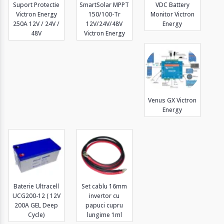
Suport Protectie
SmartSolar MPPT
VDC Battery
Victron Energy
150/100-Tr
Monitor Victron
250A 12V / 24V /
12V/24V/48V
Energy
48V
Victron Energy
Venus GX Victron
Energy
Baterie Ultracell
Set cablu 16mm
UCG200-12 ( 12V
invertor cu
200A GEL Deep
papuci cupru
Cycle)
lungime 1ml