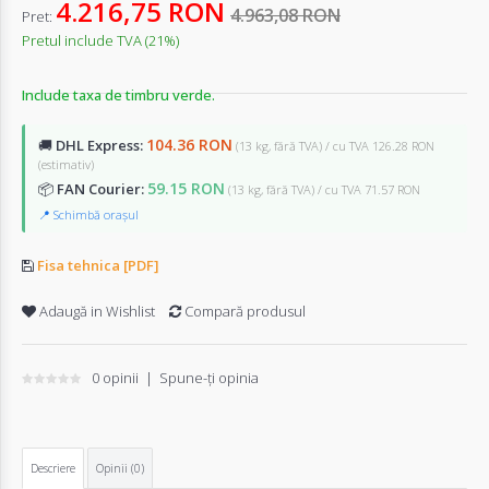
4.216,75 RON
4.963,08 RON
Pret:
Pretul include TVA (21%)
Include taxa de timbru verde.
104.36 RON
🚚
DHL Express:
(13 kg, fără TVA) / cu TVA 126.28 RON
(estimativ)
59.15 RON
📦
FAN Courier:
(13 kg, fără TVA) / cu TVA 71.57 RON
📍 Schimbă orașul
Fisa tehnica [PDF]
Adaugă in Wishlist
Compară produsul
0 opinii
|
Spune-ţi opinia
Descriere
Opinii (0)