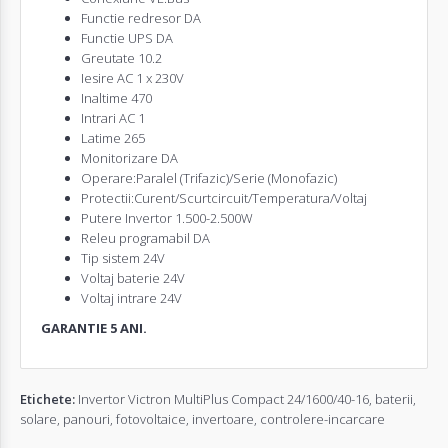
Functie redresor DA
Functie UPS DA
Greutate 10.2
Iesire AC 1 x 230V
Inaltime 470
Intrari AC 1
Latime 265
Monitorizare DA
Operare:Paralel (Trifazic)/Serie (Monofazic)
Protectii:Curent/Scurtcircuit/Temperatura/Voltaj
Putere
Invertor
1.500-2.500W
Releu programabil DA
Tip sistem 24V
Voltaj baterie 24V
Voltaj intrare 24V
GARANTIE 5 ANI.
Etichete:
Invertor Victron MultiPlus Compact 24/1600/40-16
,
baterii
,
solare
,
panouri
,
fotovoltaice
,
invertoare
,
controlere-incarcare