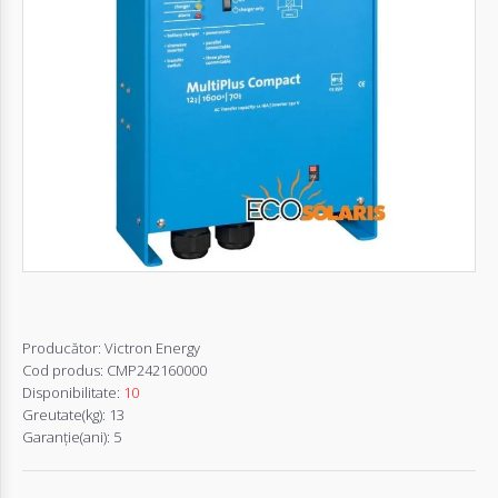
Autentifică-
te
Înregistrează-
te
Configurator
Cerere
Oferta
Producător:
Victron Energy
Cod produs:
CMP242160000
Disponibilitate:
10
Greutate(kg):
13
Garanţie(ani):
5