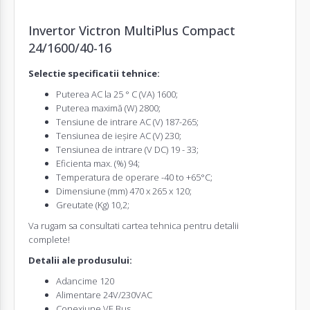
Invertor
Victron MultiPlus Compact
24/1600/40-16
Selectie specificatii tehnice:
Puterea AC la 25 ° C (VA) 1600;
Puterea maximă (W) 2800;
Tensiune de intrare AC (V) 187-265;
Tensiunea de ieșire AC (V) 230;
Tensiunea de intrare (V DC) 19 - 33;
Eficienta max. (%) 94;
Temperatura de operare -40 to +65°C;
Dimensiune (mm) 470 x 265 x 120;
Greutate (Kg) 10,2;
Va rugam sa consultati cartea tehnica pentru detalii
complete!
Detalii ale produsului:
Adancime 120
Alimentare 24V/230VAC
Conexiune VE.Bus