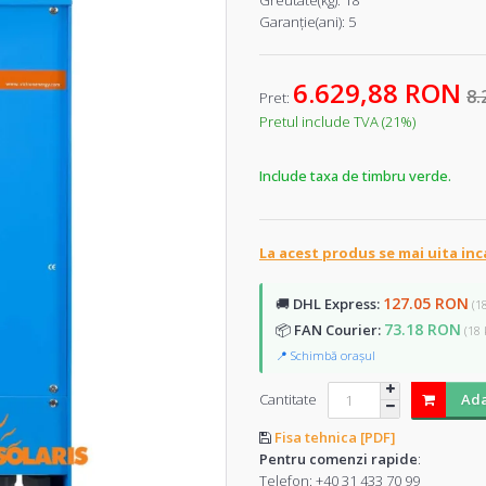
Greutate(kg):
18
Garanţie(ani):
5
6.629,88 RON
8.
Pret:
Pretul include TVA (21%)
Include taxa de timbru verde.
La acest produs se mai uita inc
127.05 RON
🚚
DHL Express:
(1
73.18 RON
📦
FAN Courier:
(18 
📍 Schimbă orașul
Cantitate
Ada
Fisa tehnica [PDF]
Pentru comenzi rapide
:
Telefon:
+40 31 433 70 99