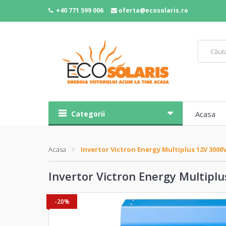
+40 771 599 006
oferta@ecosolaris.ro
Categorii
Acasa
Acasa
Invertor Victron Energy Multiplus 12V 3000
Invertor Victron Energy Multipl
-20%