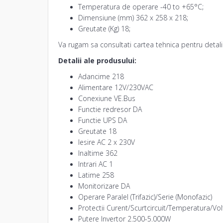
Temperatura de operare -40 to +65°C;
Dimensiune (mm) 362 x 258 x 218;
Greutate (Kg) 18;
Va rugam sa consultati cartea tehnica pentru detali
Detalii ale produsului:
Adancime 218
Alimentare 12V/230VAC
Conexiune VE.Bus
Functie redresor DA
Functie UPS DA
Greutate 18
Iesire AC 2 x 230V
Inaltime 362
Intrari AC 1
Latime 258
Monitorizare DA
Operare Paralel (Trifazic)/Serie (Monofazic)
Protectii Curent/Scurtcircuit/Temperatura/Vol
Putere
Invertor
2.500-5.000W