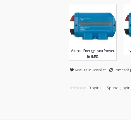
Victron Energy Lynx Power
L
In (M8)
Adaugă in Wishlist
Compară 
0 opinii
|
Spune-ţi opin