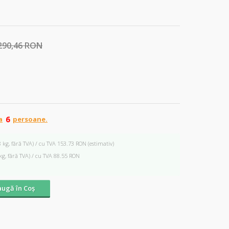
290,46 RON
a
persoane.
8 kg, fără TVA) / cu TVA 153.73 RON
(estimativ)
kg, fără TVA) / cu TVA 88.55 RON
ugă în Coş