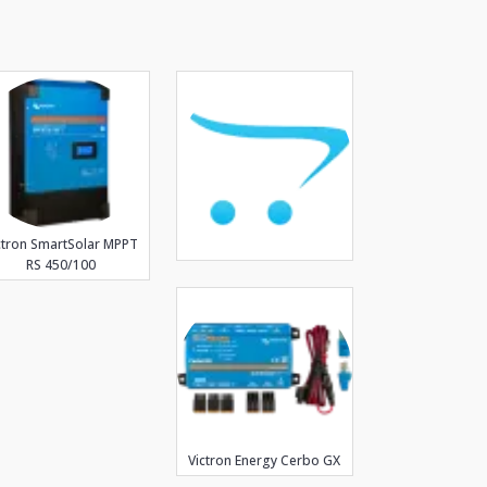
ctron SmartSolar MPPT
RS 450/100
Victron Energy Cerbo GX