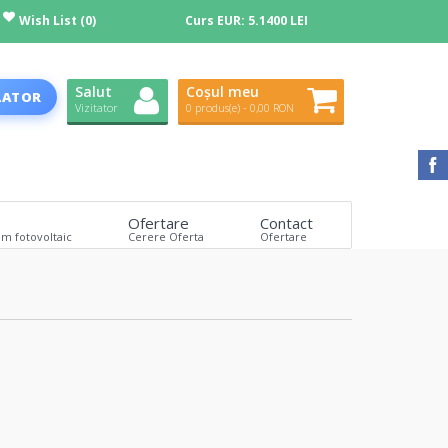
Wish List (0)
Curs EUR:
5.1400 LEI
Salut
Coșul meu
LATOR
Vizitator
0 produs(e) - 0,00 RON
Ofertare
Contact
em fotovoltaic
Cerere Oferta
Ofertare