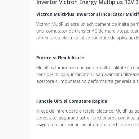
Invertor
Victron Energy Multiplus 12V 
Victron MultiPlus:
Invertor
si Incarcator Multi
Victron MultiPlus este un echipament de inalta perf
unui comutator de transfer AC de mare viteza, toate
alimentarea electrica intr-o varietate de aplicatii
Putere si Flexibilitate
MultiPlus furnizeaza energie de inalta calitate cu u
sensibile. In plus, incarcatorul sau avansat utilize
acestora si imbunatatind performanta generala a s
Functie UPS si Comutare Rapida
In caz de intrerupere a retelei electrice, MultiPlu
conectate, asigurand astfel functionarea continua a
asigurarea functionarii neintrerupte a echipamentelor