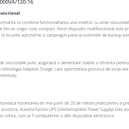
3000VA/120-16
functional
ormanta ce combina functionalitatea unui invertor cu unde sinusoidale 
 intr-un singur corp compact. Acest dispozitiv multifunctional este p
, de la locuinte autonome si campinguri pana la sistemele de backup pen
nde sinusoidale pure, asigurand o alimentare stabila si eficienta pentr
aza tehnologia Adaptive Charge, care optimizeaza procesul de incarcare a
istemului.
s actioneaza instantaneu (in mai putin de 20 de milisecunde) pentru a 
 acestora. Aceasta functie UPS (Uninterruptible Power Supply) este ese
 critice, cum ar fi computerele si alte dispozitive electronice.