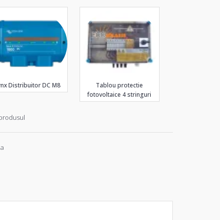
ynx Distribuitor DC M8
Tablou protectie
fotovoltaice 4 stringuri
produsul
ia