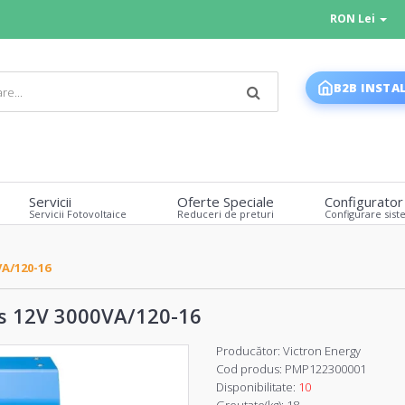
RON Lei
B2B INSTA
Servicii
Oferte Speciale
Configurator
Servicii Fotovoltaice
Reduceri de preturi
Configurare sist
VA/120-16
us 12V 3000VA/120-16
Producător:
Victron Energy
Cod produs:
PMP122300001
Disponibilitate:
10