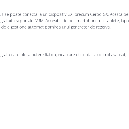
lus se poate conecta la un dispozitiv GX, precum Cerbo GX. Acesta perm
 gratuita si portalul VRM. Accesibil de pe smartphone-uri, tablete, lap
s si de a gestiona automat pornirea unui generator de rezerva.
tegrata care ofera putere fiabila, incarcare eficienta si control avansat,