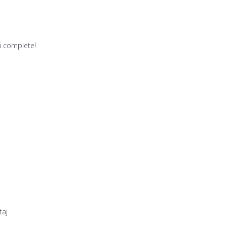
i complete!
taj