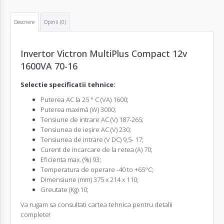
Descriere
Opinii (0)
Invertor
Victron MultiPlus Compact 12v
1600VA 70-16
Selectie specificatii tehnice:
Puterea AC la 25 ° C (VA) 1600;
Puterea maximă (W) 3000;
Tensiune de intrare AC (V) 187-265;
Tensiunea de ieșire AC (V) 230;
Tensiunea de intrare (V DC) 9,5- 17;
Curent de incarcare de la retea (A) 70;
Eficienta max. (%) 93;
Temperatura de operare -40 to +65°C;
Dimensiune (mm) 375 x 214 x 110;
Greutate (Kg) 10;
Va rugam sa consultati cartea tehnica pentru detalii
complete!