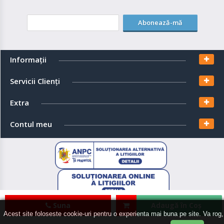
Abonează-mă
Informaţii
Servicii Clienţi
Extra
Contul meu
Suna
Adaugă în Coş
EcoSolaris Shop
© 2026
Acest site foloseste cookie-uri pentru o experienta mai buna pe site. Va rog,