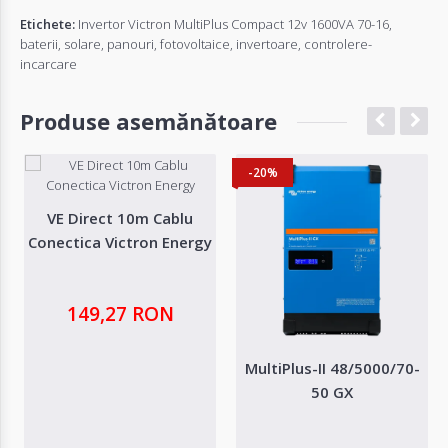
Etichete:
Invertor Victron MultiPlus Compact 12v 1600VA 70-16
,
baterii
,
solare
,
panouri
,
fotovoltaice
,
invertoare
,
controlere-
incarcare
Produse asemănătoare
-20%
VE Direct 10m Cablu
Conectica Victron Energy
149,27 RON
MultiPlus-II 48/5000/70-
50 GX