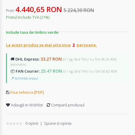
4.440,65 RON
5.224,30 RON
Pret:
Pretul include TVA (21%)
Include taxa de timbru verde.
La acest produs se mai uita inca
persoane.
33.27 RON
🚚
DHL Express:
(0.1 kg, fără TVA) / cu TVA 40.26 RON
(estimativ)
25.47 RON
📦
FAN Courier:
(0.1 kg, fără TVA) / cu TVA 30.82 RON
📍 Schimbă orașul
Fisa tehnica [PDF]
Adaugă in Wishlist
Compară produsul
0 opinii
|
Spune-ţi opinia