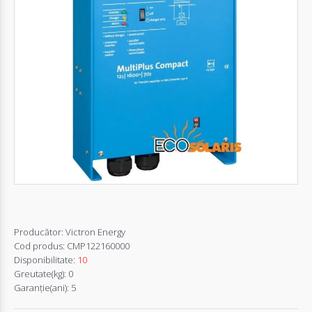
Autentifică-
te
Înregistrează-
te
Configurator
Cerere
Oferta
Producător:
Victron Energy
Cod produs:
CMP122160000
Disponibilitate:
10
Greutate(kg):
0
Garanţie(ani):
5