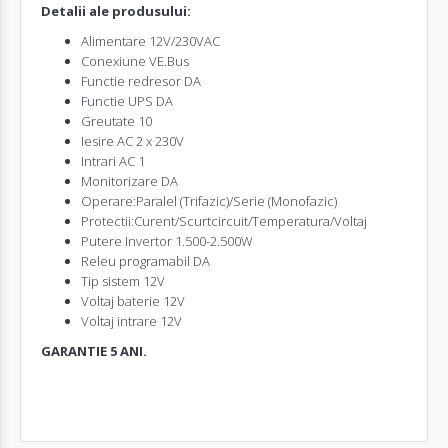
Detalii ale produsului:
Alimentare 12V/230VAC
Conexiune VE.Bus
Functie redresor DA
Functie UPS DA
Greutate 10
Iesire AC 2 x 230V
Intrari AC 1
Monitorizare DA
Operare:Paralel (Trifazic)/Serie (Monofazic)
Protectii:Curent/Scurtcircuit/Temperatura/Voltaj
Putere
Invertor
1.500-2.500W
Releu programabil DA
Tip sistem 12V
Voltaj baterie 12V
Voltaj intrare 12V
GARANTIE 5 ANI.