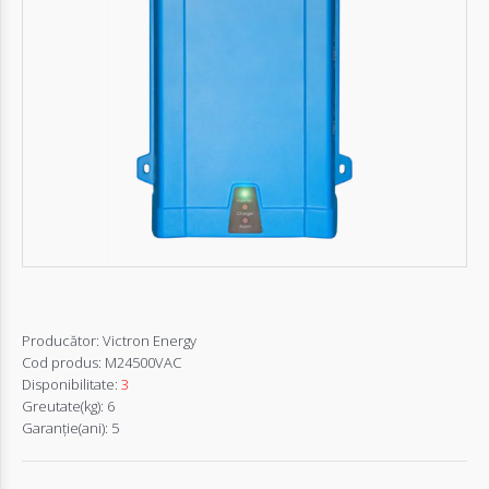
Autentifică-
te
Înregistrează-
te
Configurator
Cerere
Oferta
Producător:
Victron Energy
Cod produs:
M24500VAC
Disponibilitate:
3
Greutate(kg):
6
Garanţie(ani):
5