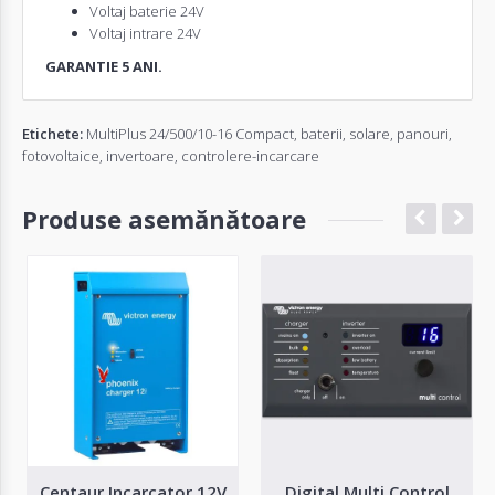
Voltaj baterie 24V
Voltaj intrare 24V
GARANTIE 5 ANI.
Etichete:
MultiPlus 24/500/10-16 Compact
,
baterii
,
solare
,
panouri
,
fotovoltaice
,
invertoare
,
controlere-incarcare
Produse asemănătoare
Centaur Incarcator 12V
Digital Multi Control