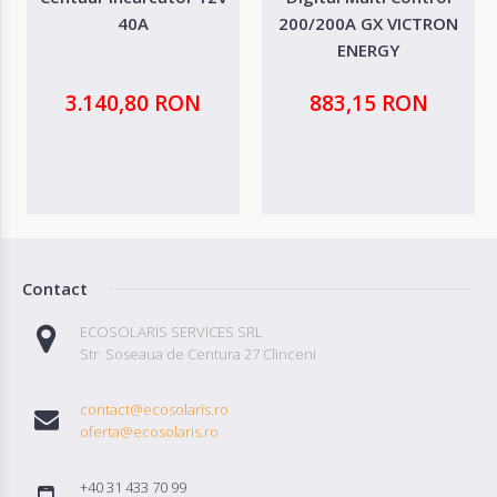
40A
200/200A GX VICTRON
ENERGY
3.140,80 RON
883,15 RON
Contact
ECOSOLARIS SERVICES SRL
Str. Soseaua de Centura 27 Clinceni
contact@ecosolaris.ro
oferta@ecosolaris.ro
+40 31 433 70 99