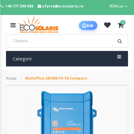
+40 771 599 006
oferta@ecosolaris.ro
RON Lei
MENIU
0
B2B
Acasa
Panouri
fotovoltaice
Categorii
Acasa
MultiPlus 24/500/10-16 Compact
Sisteme
fotovoltaice
Baterii
deep
cycle