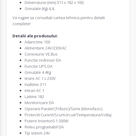
Dimensiune (mm) 311 x 182 x 100;
Greutate (Kg) 4,4;
Va rugam sa consultati cartea tehnica pentru detalii
complete!
Detalii ale produsului:
Adancime 100
Alimentare 24V/230VAC
Conexiune VE.Bus
Functie redresor DA
Functie UPS DA
Greutate 4.4Kg
Iesire AC 1 x 230V
Inaltime 311
Intrari AC 1
Latime 182
Monitorizare DA
Operare:Paralel (Trifazic)/Serie (Monofazic)
Protectii:Curent/Scurtcircuit/Temperatura/Voltaj
Putere
Invertor
0-1.500W
Releu programabil DA
Tip sistem 24V