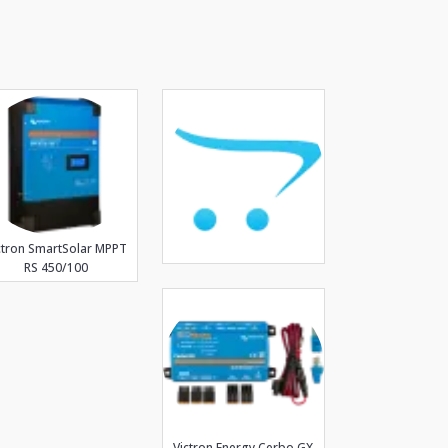
ctron SmartSolar MPPT
RS 450/100
Victron Energy Cerbo GX