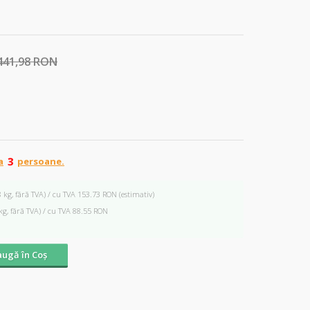
441,98 RON
a
persoane.
8 kg, fără TVA) / cu TVA 153.73 RON
(estimativ)
kg, fără TVA) / cu TVA 88.55 RON
ugă în Coş