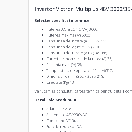
Invertor
Victron Multiplus 48V 3000/35
Selectie specificatii tehnice:
Puterea AC la 25 ° C (VA) 3000;
Puterea maximă (W) 6000;
Tensiunea de intrare (AC) 187-265;
Tensiunea de ieșire AC (V) 230;
Tensiunea de intrare (V DC) 38 - 66;
Curent de incarcare de la retea (A) 35;
Eficienta max. (%) 95;
Temperatura de operare -40 to +65°C;
Dimensiune (mm) 362 x 258 x 218;
Greutate (Kg) 18;
Va rugam sa consultati cartea tehnica pentru detalii co
Detalii ale produsului:
Adancime 218
Alimentare 48V/230VAC
Conexiune VE.Bus
Functie redresor DA