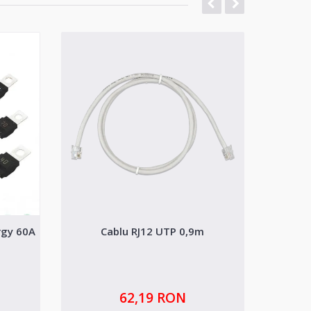
-20%
rgy 60A
Cablu RJ12 UTP 0,9m
Invertor
62,19 RON