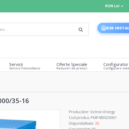
RON Lei
B2B INSTA
Servicii
Oferte Speciale
Configurator
Servicii Fotovoltaice
Reduceri de preturi
Configurare sist
3000/35-16
Producător:
Victron Energy
Cod produs:
PMP483020001
Disponibilitate:
35