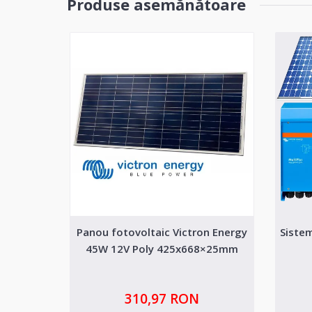
Produse asemănătoare
Panou fotovoltaic Victron Energy
Sistem
45W 12V Poly 425x668×25mm
310,97 RON