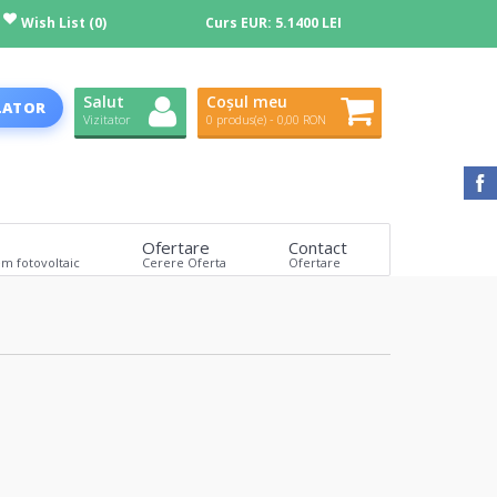
Wish List (0)
Curs EUR:
5.1400 LEI
Salut
Coșul meu
LATOR
Vizitator
0 produs(e) - 0,00 RON
Ofertare
Contact
em fotovoltaic
Cerere Oferta
Ofertare