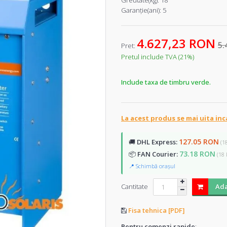
Greutate(kg):
18
Garanţie(ani):
5
4.627,23 RON
5.
Pret:
Pretul include TVA (21%)
Include taxa de timbru verde.
La acest produs se mai uita inc
127.05 RON
🚚
DHL Express:
(1
73.18 RON
📦
FAN Courier:
(18 
📍 Schimbă orașul
Cantitate
Ada
Fisa tehnica [PDF]
Pentru comenzi rapide
: