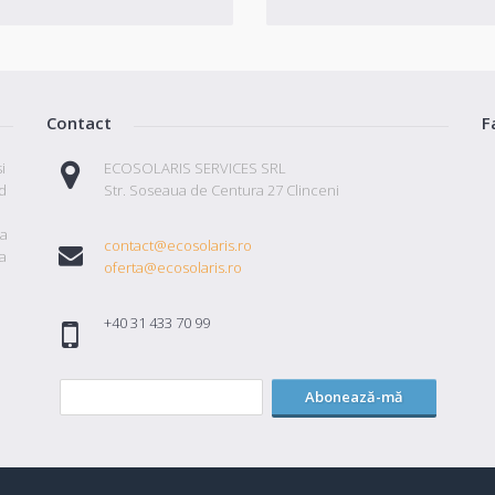
Contact
F
i
ECOSOLARIS SERVICES SRL
id
Str. Soseaua de Centura 27 Clinceni
ta
contact@ecosolaris.ro
a
oferta@ecosolaris.ro
+40 31 433 70 99
Abonează-mă