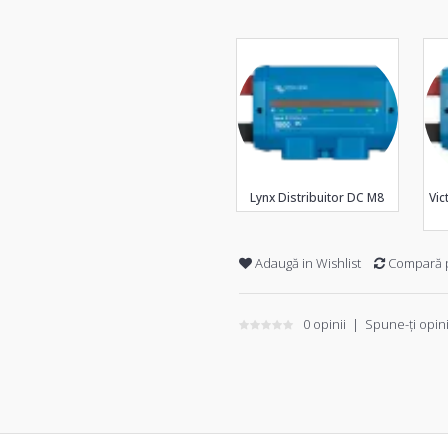
Lynx Distribuitor DC M8
Vic
Adaugă in Wishlist
Compară 
0 opinii
|
Spune-ţi opin