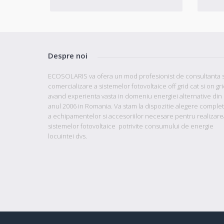
Despre noi
ECOSOLARIS va ofera un mod profesionist de consultanta s
comercializare a sistemelor fotovoltaice off grid cat si on gr
avand
experienta vasta in domeniu energiei alternative din
anul 2006 in Romania. Va stam la dispozitie
alegere comple
a echipamentelor si accesoriilor necesare pentru realizare
sistemelor fotovoltaice potrivite consumului de energie
locuintei dvs.