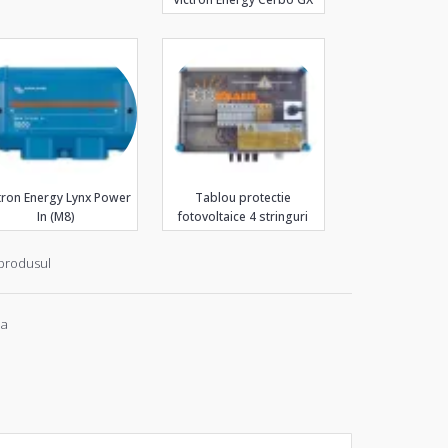
tron Energy Lynx Power
Tablou protectie
In (M8)
fotovoltaice 4 stringuri
produsul
ia