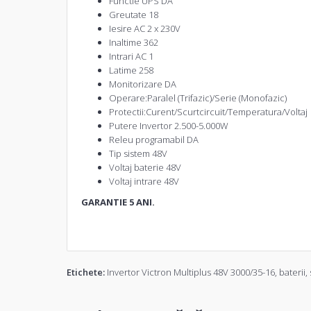
Functie UPS DA
Greutate 18
Iesire AC 2 x 230V
Inaltime 362
Intrari AC 1
Latime 258
Monitorizare DA
Operare:Paralel (Trifazic)/Serie (Monofazic)
Protectii:Curent/Scurtcircuit/Temperatura/Voltaj
Putere
Invertor
2.500-5.000W
Releu programabil DA
Tip sistem 48V
Voltaj baterie 48V
Voltaj intrare 48V
GARANTIE 5 ANI.
Etichete:
Invertor Victron Multiplus 48V 3000/35-16
,
baterii
,