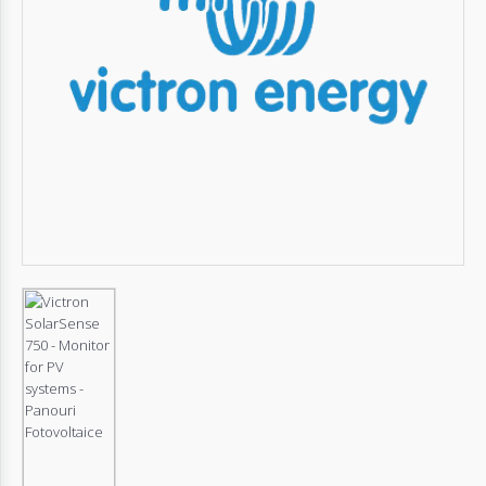
Autentifică-
te
Înregistrează-
te
Configurator
Cerere
Oferta