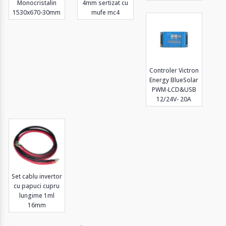
Monocristalin
4mm sertizat cu
1530x670-30mm
mufe mc4
Controler Victron
Energy BlueSolar
PWM-LCD&USB
12/24V- 20A
Set cablu invertor
cu papuci cupru
lungime 1ml
16mm