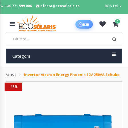
+40 771 599 006
oferta@ecosolaris.ro
RON Lei
MENIU
0
B2B
Acasa
Panouri
fotovoltaice
Categorii
Acasa
Invertor Victron Energy Phoenix 12V 250VA Schuko
Sisteme
fotovoltaice
-15%
Baterii
deep
cycle