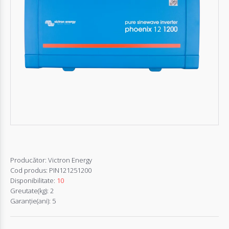
Autentifică-
te
Înregistrează-
te
Configurator
Cerere
Oferta
Producător:
Victron Energy
Cod produs:
PIN121251200
Disponibilitate:
10
Greutate(kg):
2
Garanţie(ani):
5