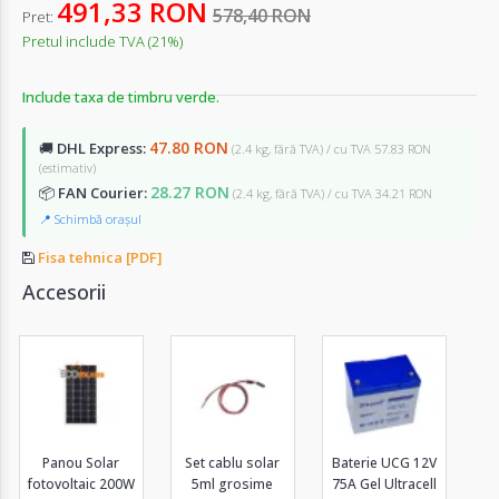
491,33 RON
578,40 RON
Pret:
Pretul include TVA (21%)
Include taxa de timbru verde.
47.80 RON
🚚
DHL Express:
(2.4 kg, fără TVA) / cu TVA 57.83 RON
(estimativ)
28.27 RON
📦
FAN Courier:
(2.4 kg, fără TVA) / cu TVA 34.21 RON
📍 Schimbă orașul
Fisa tehnica [PDF]
Accesorii
Panou Solar
Set cablu solar
Baterie UCG 12V
fotovoltaic 200W
5ml grosime
75A Gel Ultracell