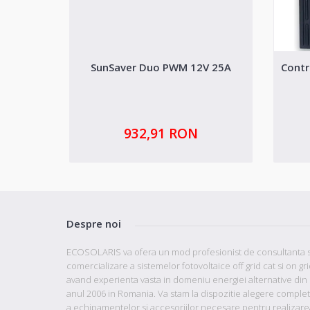
SunSaver Duo PWM 12V 25A
Contr
932,91 RON
Despre noi
ECOSOLARIS va ofera un mod profesionist de consultanta s
comercializare a sistemelor fotovoltaice off grid cat si on gr
avand
experienta vasta in domeniu energiei alternative din
anul 2006 in Romania. Va stam la dispozitie
alegere comple
a echipamentelor si accesoriilor necesare pentru realizare