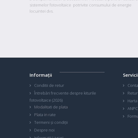
sistemelor fotovoltaice potrivite consumului de energie
locuintei dvs.
Informaţii
Servici
Conditii de retur
Conta
Întrebări frecvente despre kiturile
Retur
fotovoltaice (2026)
Harta 
Modalitati de plata
ANPC
Plata in rate
Formu
Termeni și condiții
Despre noi
Informatii Livrari