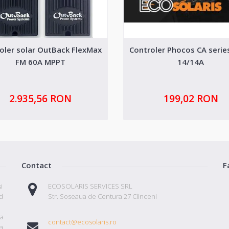
oler solar OutBack FlexMax
Controler Phocos CA serie
FM 60A MPPT
14/14A
2.935,56 RON
199,02 RON
Contact
F
i
ECOSOLARIS SERVICES SRL
id
Str. Soseaua de Centura 27 Clinceni
ta
contact@ecosolaris.ro
a