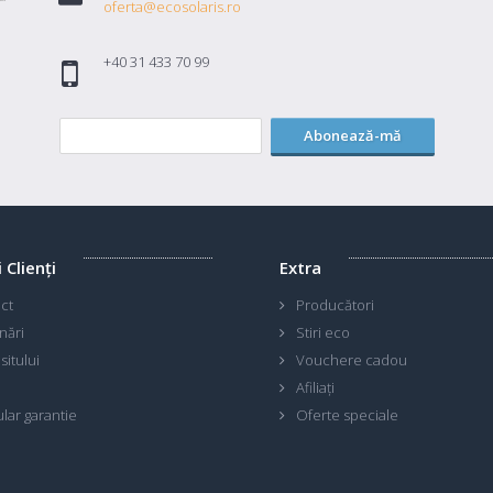
oferta@ecosolaris.ro
+40 31 433 70 99
Abonează-mă
i Clienţi
Extra
ct
Producători
nări
Stiri eco
sitului
Vouchere cadou
Afiliaţi
lar garantie
Oferte speciale