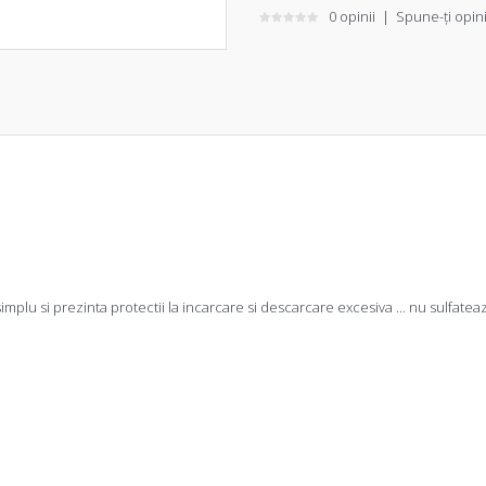
0 opinii
|
Spune-ţi opin
implu si prezinta protectii la incarcare si descarcare excesiva ... nu sulfate