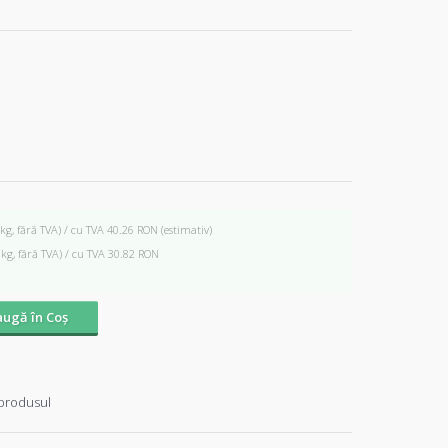
 kg, fără TVA) / cu TVA 40.26 RON
(estimativ)
 kg, fără TVA) / cu TVA 30.82 RON
ugă în Coş
produsul