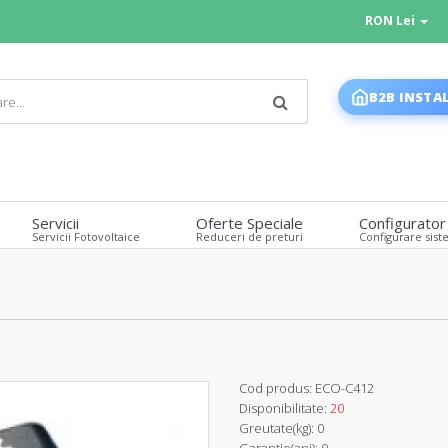
RON Lei
B2B INSTA
Servicii
Oferte Speciale
Configurator
Servicii Fotovoltaice
Reduceri de preturi
Configurare sist
Cod produs:
ECO-C412
Disponibilitate:
20
Greutate(kg):
0