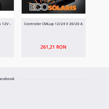
s 12V -
Controler CMLup 12/24 V 20/20 A
Cont
261,21 RON
acebook