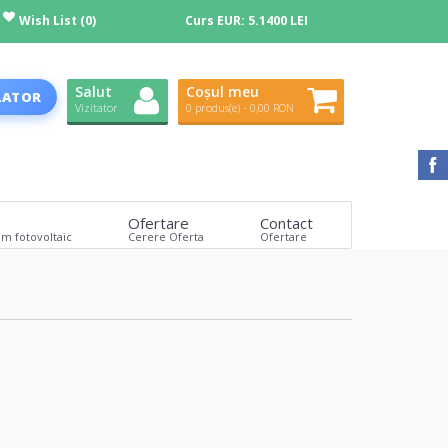
Wish List (0)
Curs EUR:
5.1400 LEI
Salut
Coșul meu
LATOR
Vizitator
0 produs(e) - 0,00 RON
Ofertare
Contact
em fotovoltaic
Cerere Oferta
Ofertare