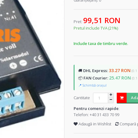
Garanţie(ani):
0
99,51 RON
Pret:
Pretul include TVA (21%)
Include taxa de timbru verde.
33.27 RON
🚚
DHL Express:
(0.1
25.47 RON
📦
FAN Courier:
(0.1
📍 Schimbă orașul
Cantitate
Ada
Pentru comenzi rapide
:
Telefon:
+40 31 433 70 99
Adaugă in Wishlist
Compară 