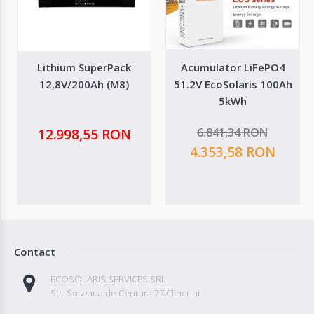
Lithium SuperPack
Acumulator LiFePO4
12,8V/200Ah (M8)
51.2V EcoSolaris 100Ah
5kWh
6.841,34 RON
12.998,55 RON
4.353,58 RON
Contact
ECOSOLARIS SERVICES SRL
Str. Soseaua de Centura 27 Clinceni