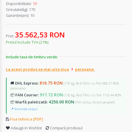
Disponibilitate:
10
Greutate(kg):
170
Garanţie(ani):
10
35.562,53 RON
Pret:
Pretul include TVA (21%)
Include taxa de timbru verde.
La acest produs se mai uita inca
persoane.
816.75 RON
🚚
DHL Express:
(170 kg, fără TVA) / cu TVA 988.27 RON
(estimativ)
917.72 RON
📦
FAN Courier:
(170 kg, fără TVA) / cu TVA 1110.44 RON
4250.00 RON
📦
Marfă paletizată:
(TVA inclus, livrare pe palet)
📍 Schimbă orașul
Fisa tehnica [PDF]
Adaugă in Wishlist
Compară produsul