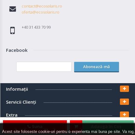
contact@ecosolaris.ro
oferta@ecosolaris.ro
+40 31 433 70 99
Facebook
Abonează-mă
Informaţii
Servicii Clienţi
Extra
Suna
Adaugă în Coş
Contul meu
Acest site foloseste cookie-uri pentru o experienta mai buna pe site. Va rog,