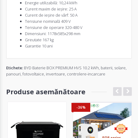
Energie utilizabilă: 10,24 kWh
Curent maxim de ieșire: 25 A
Curent de ieșire de vârf: 50 A
Tensiune nominală 409 V
Tensiune de operare 320-480 V
Dimensiuni: 1178x585x298 mm
Greutate 167 kg
Garantie 10 ani
Etichete:
BYD Baterie BOX PREMIUM HVS 10.2 kWh
,
baterii
,
solare
,
panouri
,
fotovoltaice
,
invertoare
,
controlere-incarcare
Produse asemănătoare
-36%