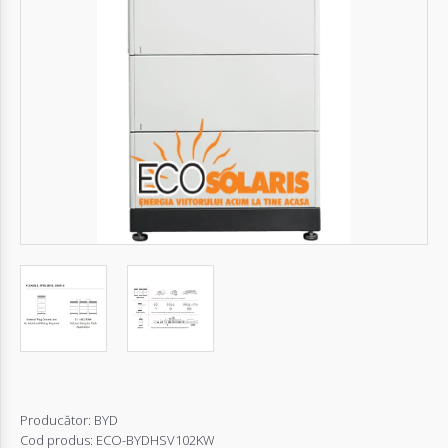
Autentifică-
te
Înregistrează-
te
Configurator
Cerere
Oferta
Producător:
BYD
Cod produs:
ECO-BYDHSV102KW