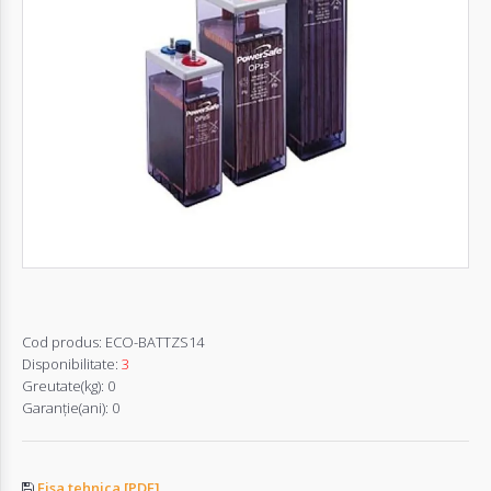
Autentifică-
te
Înregistrează-
te
Configurator
Cerere
Oferta
Cod produs:
ECO-BATTZS14
Disponibilitate:
3
Greutate(kg):
0
Garanţie(ani):
0
Fisa tehnica [PDF]