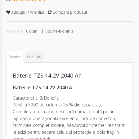
Adaugă in Wishlist
Compară produsul
0 opinii
|
Spune-ţi opinia
Descriere
Opinii (0)
Baterie TZS 14 2V 2040 Ah
Baterie TZS 14 2V 2040 A
Caracteristici & Beneficii:
Până la 5200 de cicluri la 25 % din capacitate.
Completarea cu acid necesară numai o dată pe an.
Siguranța operațională excelenta, include conectori,
terminale complet izolate, descărcător ștecher rezistent
la acizi pentru fiecare celulă și protecție a polarități în
timpul transportului.