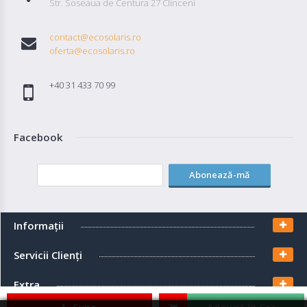
Str. Soseaua de Centura 27 Clinceni
contact@ecosolaris.ro
oferta@ecosolaris.ro
+40 31 433 70 99
Facebook
Abonează-mă
Informaţii
Servicii Clienţi
Extra