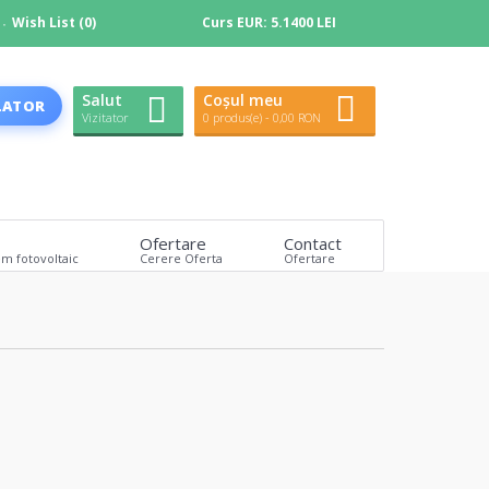
Wish List (0)
Curs EUR:
5.1400 LEI
Salut
Coșul meu
LATOR
Vizitator
0 produs(e) - 0,00 RON
Ofertare
Contact
em fotovoltaic
Cerere Oferta
Ofertare