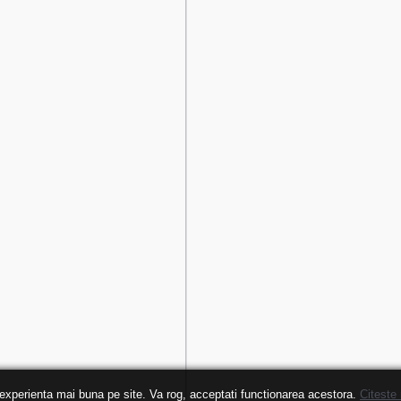
 experienta mai buna pe site. Va rog, acceptati functionarea acestora.
Citeste