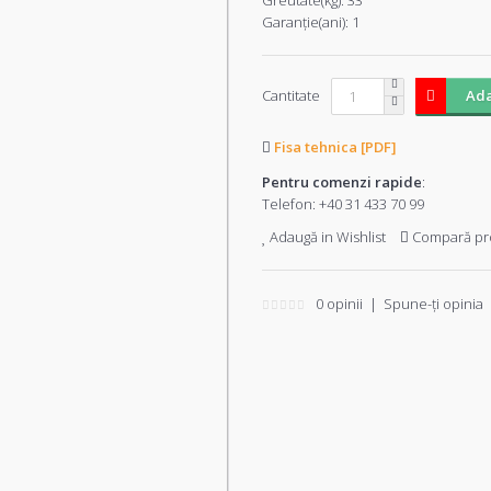
Greutate(kg):
33
Garanţie(ani):
1
Cantitate
Ada
Fisa tehnica [PDF]
Pentru comenzi rapide
:
Telefon:
+40 31 433 70 99
Adaugă in Wishlist
Compară pr
0 opinii
|
Spune-ţi opinia