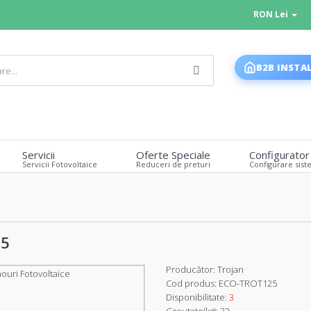
RON Lei
B2B INSTA
Servicii
Oferte Speciale
Configurator
Servicii Fotovoltaice
Reduceri de preturi
Configurare sist
C5
Producător:
Trojan
Cod produs:
ECO-TROT125
Disponibilitate:
3