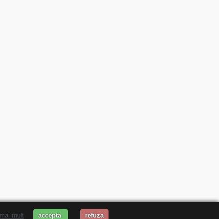
 mai mult
accepta
refuza