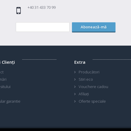
+40 31 433 70 99
Abonează-mă
i Clienţi
Extra
ct
Producători
nări
Stiri eco
sitului
Vouchere cadou
Afiliaţi
lar garantie
Oferte speciale