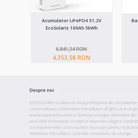
Acumulator LiFePO4 51.2V
Ba
EcoSolaris 100Ah 5kWh
6.841,34 RON
4.353,58 RON
Despre noi
ECOSOLARIS va ofera un mod profesionist de consultanta s
comercializare a sistemelor fotovoltaice off grid cat si on gr
avand
experienta vasta in domeniu energiei alternative din
anul 2006 in Romania. Va stam la dispozitie
alegere comple
a echipamentelor si accesoriilor necesare pentru realizare
sistemelor fotovoltaice potrivite consumului de energie