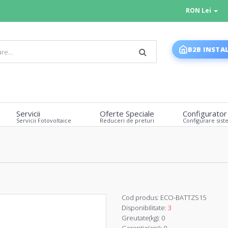
RON Lei
B2B INSTA
Servicii
Oferte Speciale
Configurator
Servicii Fotovoltaice
Reduceri de preturi
Configurare sist
Cod produs:
ECO-BATTZS15
Disponibilitate:
3
Greutate(kg):
0