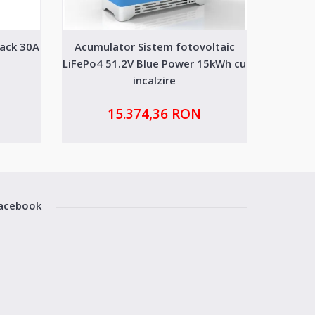
Pack 30A
Acumulator Sistem fotovoltaic
Baterie
n
LiFePo4 51.2V Blue Power 15kWh cu
incalzire
15.374,36 RON
acebook