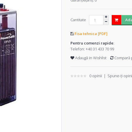
Garanţie(ani):
0
Cantitate
Ada
Fisa tehnica [PDF]
Pentru comenzi rapide
:
Telefon:
+40 31 433 70 99
Adaugă in Wishlist
Compară 
0 opinii
|
Spune-ţi opin