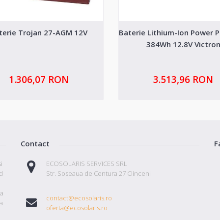
terie Trojan 27-AGM 12V
Baterie Lithium-Ion Power 
384Wh 12.8V Victro
1.306,07 RON
3.513,96 RON
Contact
F
i
ECOSOLARIS SERVICES SRL
id
Str. Soseaua de Centura 27 Clinceni
ta
contact@ecosolaris.ro
a
oferta@ecosolaris.ro