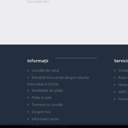
locuintei dvs.
Informaţii
Servici
Conditii de retur
Conta
Întrebări frecvente despre kiturile
Retur
fotovoltaice (2026)
Harta 
Modalitati de plata
ANPC
Plata in rate
Formu
Termeni și condiții
Despre noi
Informatii Livrari
Politica de Securitate