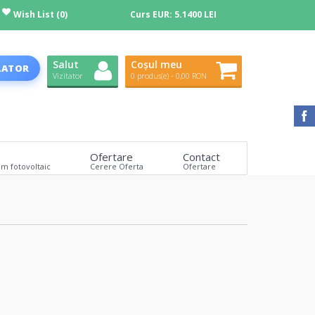
Wish List (0)
Curs EUR:
5.1400 LEI
Salut
Coșul meu
LATOR
Vizitator
0 produs(e) - 0,00 RON
Ofertare
Contact
em fotovoltaic
Cerere Oferta
Ofertare