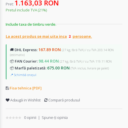
1.163,03 RON
Pret:
Pretul include TVA (21%)
Include taxa de timbru verde.
La acest produs se mai uita inca
persoane.
167.89 RON
🚚
DHL Express:
(27 kg, fără TVA) / cu TVA 203.14 RON
(estimativ)
98.44 RON
📦
FAN Courier:
(27 kg, fără TVA) / cu TVA 119.11 RON
675.00 RON
📦
Marfă paletizată:
(TVA inclus, livrare pe palet)
📍 Schimbă orașul
Fisa tehnica [PDF]
Adaugă in Wishlist
Compară produsul
0 opinii
|
Spune-ţi opinia