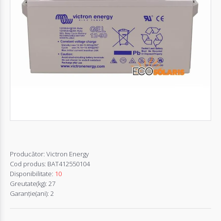
Autentifică-
te
Înregistrează-
te
Configurator
Cerere
Oferta
Producător:
Victron Energy
Cod produs:
BAT412550104
Disponibilitate:
10
Greutate(kg):
27
Garanţie(ani):
2