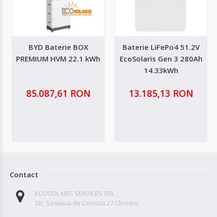
BYD Baterie BOX
Baterie LiFePo4 51.2V
PREMIUM HVM 22.1 kWh
EcoSolaris Gen 3 280Ah
14.33kWh
85.087,61 RON
13.185,13 RON
Contact
ECOSOLARIS SERVICES SRL
Str. Soseaua de Centura 27 Clinceni