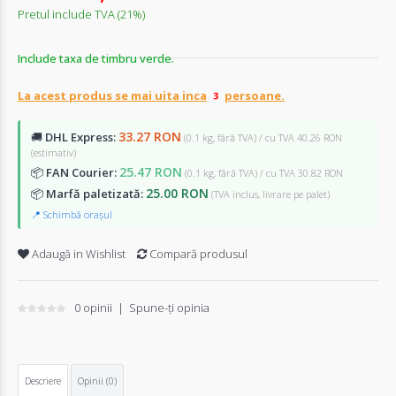
Pretul include TVA (21%)
Include taxa de timbru verde.
La acest produs se mai uita inca
persoane.
33.27 RON
🚚
DHL Express:
(0.1 kg, fără TVA) / cu TVA 40.26 RON
(estimativ)
25.47 RON
📦
FAN Courier:
(0.1 kg, fără TVA) / cu TVA 30.82 RON
25.00 RON
📦
Marfă paletizată:
(TVA inclus, livrare pe palet)
📍 Schimbă orașul
Adaugă in Wishlist
Compară produsul
0 opinii
|
Spune-ţi opinia
Descriere
Opinii (0)