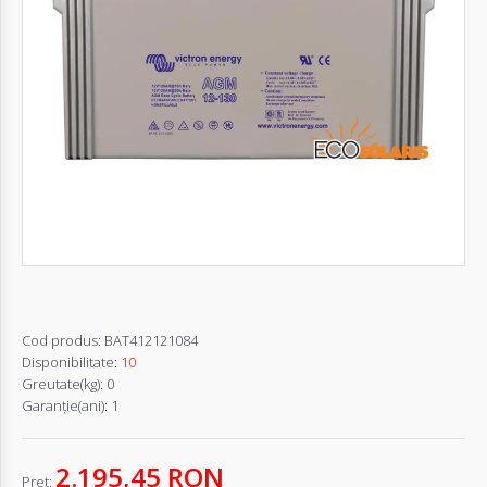
Autentifică-
te
Înregistrează-
te
Configurator
Cerere
Oferta
Cod produs:
BAT412121084
Disponibilitate:
10
Greutate(kg):
0
Garanţie(ani):
1
2.195,45 RON
Pret: