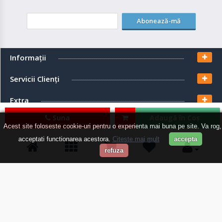
Abonează-mă
Informaţii
Servicii Clienţi
Extra
Suna
Adaugă în Coş
Contul meu
Acest site foloseste cookie-uri pentru o experienta mai buna pe site. Va rog,
acceptati functionarea acestora.
Citeste mai mult
accepta
refuza
EcoSolaris Shop
© 2026