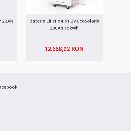
V 22Ah
Baterie LiFePo4 51.2V EcoSolaris
Bat
280Ah 15kWh
12.668,92 RON
acebook