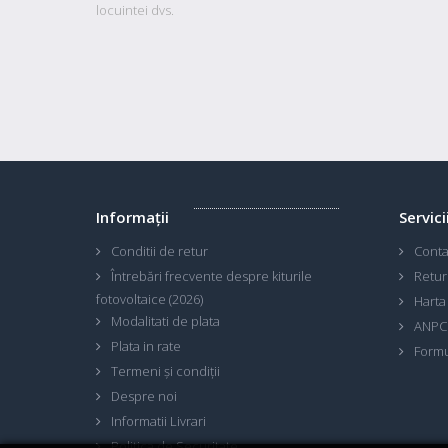
locuintei dvs.
Informaţii
Servici
Conditii de retur
Conta
Întrebări frecvente despre kiturile
Retur
fotovoltaice (2026)
Harta 
Modalitati de plata
ANPC
Plata in rate
Formu
Termeni și condiții
Despre noi
Informatii Livrari
Politica de Securitate