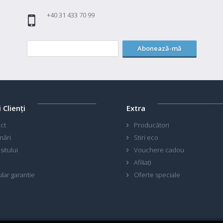
+40 31 433 70 99
Abonează-mă
i Clienţi
Extra
ct
Producători
nări
Stiri eco
sitului
Vouchere cadou
Afiliaţi
lar garantie
Oferte speciale