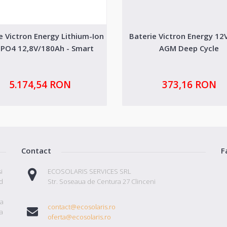
e Victron Energy Lithium-Ion
Baterie Victron Energy 12
ePO4 12,8V/180Ah - Smart
AGM Deep Cycle
5.174,54 RON
373,16 RON
Contact
F
i
ECOSOLARIS SERVICES SRL
id
Str. Soseaua de Centura 27 Clinceni
ta
contact@ecosolaris.ro
a
oferta@ecosolaris.ro