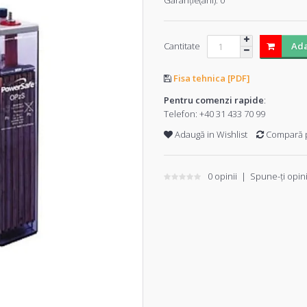
Garanţie(ani):
0
Cantitate
Ada
Fisa tehnica [PDF]
Pentru comenzi rapide
:
Telefon:
+40 31 433 70 99
Adaugă in Wishlist
Compară 
0 opinii
|
Spune-ţi opin