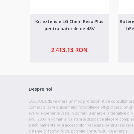
Kit extensie LG Chem Resu Plus
Bateri
pentru bateriile de 48V
LiF
2.413,13 RON
Despre noi
ECOSOLARIS va ofera un mod profesionist de consultanta s
comercializare a sistemelor fotovoltaice off grid cat si on gr
avand
experienta vasta in domeniu energiei alternative din
anul 2006 in Romania. Va stam la dispozitie
alegere comple
a echipamentelor si accesoriilor necesare pentru realizare
sistemelor fotovoltaice potrivite consumului de energie