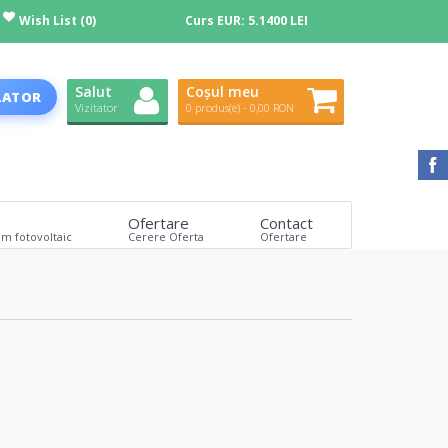
Wish List (0)
Curs EUR:
5.1400 LEI
Salut
Coșul meu
LATOR
Vizitator
0 produs(e) - 0,00 RON
Ofertare
Contact
em fotovoltaic
Cerere Oferta
Ofertare