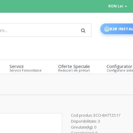
RON Lei
B2B INSTA
Servicii
Oferte Speciale
Configurator
Servicii Fotovoltaice
Reduceri de preturi
Configurare sist
Cod produs:
ECO-BATTZS17
Disponibilitate:
3
Greutate(kg):
0