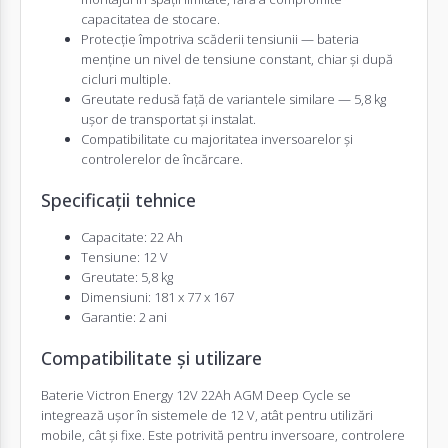
capacitatea de stocare.
Protecție împotriva scăderii tensiunii — bateria
menține un nivel de tensiune constant, chiar și după
cicluri multiple.
Greutate redusă față de variantele similare — 5,8 kg
ușor de transportat și instalat.
Compatibilitate cu majoritatea inversoarelor și
controlerelor de încărcare.
Specificații tehnice
Capacitate: 22 Ah
Tensiune: 12 V
Greutate: 5,8 kg
Dimensiuni: 181 x 77 x 167
Garantie: 2 ani
Compatibilitate și utilizare
Baterie Victron Energy 12V 22Ah AGM Deep Cycle se
integrează ușor în sistemele de 12 V, atât pentru utilizări
mobile, cât și fixe. Este potrivită pentru inversoare, controlere