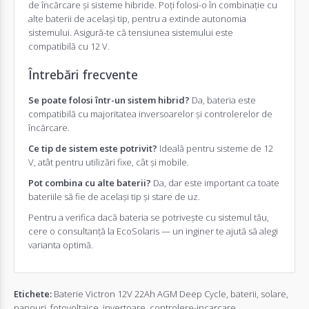
de încărcare și sisteme hibride. Poți folosi-o în combinație cu
alte baterii de același tip, pentru a extinde autonomia
sistemului. Asigură-te că tensiunea sistemului este
compatibilă cu 12 V.
Întrebări frecvente
Se poate folosi într-un sistem hibrid?
Da, bateria este
compatibilă cu majoritatea inversoarelor și controlerelor de
încărcare.
Ce tip de sistem este potrivit?
Ideală pentru sisteme de 12
V, atât pentru utilizări fixe, cât și mobile.
Pot combina cu alte baterii?
Da, dar este important ca toate
bateriile să fie de același tip și stare de uz.
Pentru a verifica dacă bateria se potrivește cu sistemul tău,
cere o consultanță la EcoSolaris — un inginer te ajută să alegi
varianta optimă.
Etichete:
Baterie Victron 12V 22Ah AGM Deep Cycle
,
baterii
,
solare
,
panouri
,
fotovoltaice
,
invertoare
,
controlere-incarcare