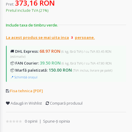
373,16 RON
Pret:
Pretul include TVA (21%)
Include taxa de timbru verde.
La acest produs se mai uita inca
persoane.
68.97 RON
🚚
DHL Express:
(6 kg, fără TVA) / cu TVA 83.45 RON
(estimativ)
39.50 RON
📦
FAN Courier:
(6 kg, fără TVA) / cu TVA 47.80 RON
150.00 RON
📦
Marfă paletizată:
(TVA inclus, livrare pe palet)
📍 Schimbă orașul
Fisa tehnica [PDF]
Adaugă in Wishlist
Compară produsul
0 opinii
|
Spune-ţi opinia