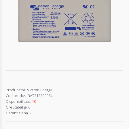
Autentifică-
te
Înregistrează-
te
Configurator
Cerere
Oferta
Producător:
Victron Energy
Cod produs:
BAT212200084
Disponibilitate:
10
Greutate(kg):
6
Garanţie(ani):
2