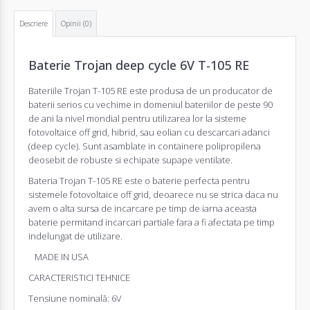
Descriere
Opinii (0)
Baterie Trojan deep cycle 6V T-105 RE
Baterii
le Trojan T-105 RE este produsa de un producator de
baterii serios cu vechime in domeniul bateriilor de peste 90
de ani la nivel mondial pentru utilizarea lor la sisteme
fotovoltaice off grid, hibrid, sau eolian cu descarcari adanci
(deep cycle). Sunt asamblate in containere polipropilena
deosebit de robuste si echipate supape ventilate.
Bateria Trojan T-105 RE este o baterie perfecta pentru
sistemele fotovoltaice off grid, deoarece nu se strica daca nu
avem o alta sursa de incarcare pe timp de iarna aceasta
baterie permitand incarcari partiale fara a fi afectata pe timp
indelungat de utilizare.
MADE IN USA
CARACTERISTICI TEHNICE
Tensiune nominală: 6V