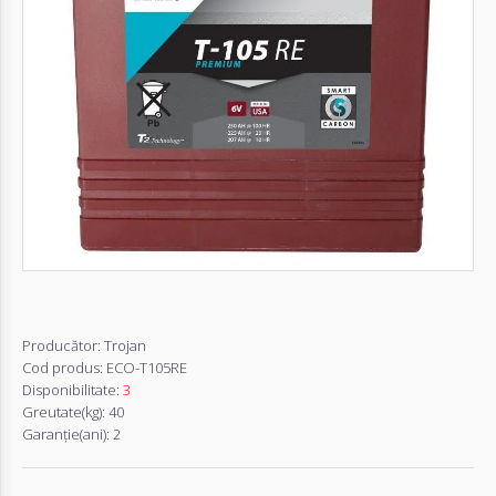
Autentifică-
te
Înregistrează-
te
Configurator
Cerere
Oferta
Producător:
Trojan
Cod produs:
ECO-T105RE
Disponibilitate:
3
Greutate(kg):
40
Garanţie(ani):
2