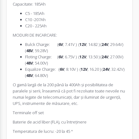
Capacitate: 185Ah
C5 - 185Ah
C10 -207Ah
C20 - 225Ah
MODURI DE INCARCARE:
Bulck Charge: (
6V
; 7.41V ) (
12V
; 14.82 ) (
24V
; 29.64V)
(
48V
; 59.28V)
Floting Charge: (
6V
; 6.75V ) (
12V
; 13.50 ) (
24V
; 27.00V)
(
48V
; 54.00V)
Equalize Charge: (
6V
; 8.10V ) (
12V
; 16.20 ) (
24V
; 32.42V)
(
48V
; 64.80V)
O gamă largă de la 200 până la 400Ah și posibilitatea de
paralele și serii, înseamnă că pot fi rezolvate toate nevoile nu
numai legate de telecomunicații, dar și iluminat de urgență,
UPS, instrumente de măsurare, etc.
Terminale off set
Baterie de acid liber (FLA), cu întreținere
Temperatura de lucru: -20 la 45 °