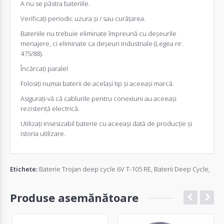
A nu se păstra bateriile.
Verificați periodic uzura și / sau curățarea.
Baterii
le nu trebuie eliminate împreună cu deșeurile
menajere, ci eliminate ca deșeuri industriale (Legea nr.
475/88).
Încărcați paralel
Folosiți numai baterii de același tip și aceeași marcă.
Asigurați-vă că cablurile pentru conexiuni au aceeași
rezistență electrică.
Utilizați insesizabil baterie cu aceeași dată de producție și
istoria utilizare.
Etichete:
Baterie Trojan deep cycle 6V T-105 RE
,
Baterii Deep Cycle
,
Produse asemănătoare