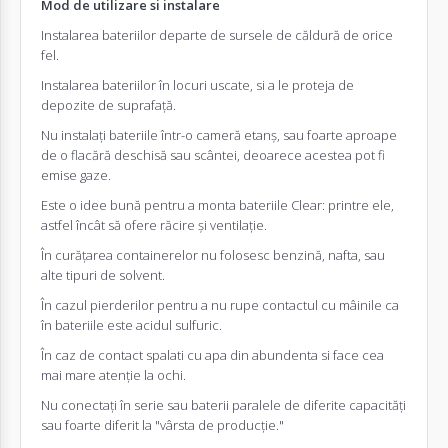
Mod de utilizare si instalare
Instalarea bateriilor departe de sursele de căldură de orice
fel.
Instalarea bateriilor în locuri uscate, si a le proteja de
depozite de suprafață.
Nu instalați bateriile într-o cameră etanș, sau foarte aproape
de o flacără deschisă sau scântei, deoarece acestea pot fi
emise gaze.
Este o idee bună pentru a monta bateriile Clear: printre ele,
astfel încât să ofere răcire și ventilație.
În curățarea containerelor nu folosesc benzină, nafta, sau
alte tipuri de solvent.
În cazul pierderilor pentru a nu rupe contactul cu mâinile ca
în bateriile este acidul sulfuric.
În caz de contact spalati cu apa din abundenta si face cea
mai mare atenție la ochi.
Nu conectați în serie sau baterii paralele de diferite capacități
sau foarte diferit la "vârsta de producție."