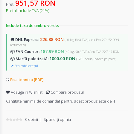
951,57 RON
Pret:
Pretul include TVA (21%)
Include taxa de timbru verde.
226.88 RON
🚚
DHL Express:
(40 kg, fără TVA) / cu TVA 274.52 RON
(estimativ)
187.99 RON
📦
FAN Courier:
(40 kg, fără TVA) / cu TVA 227.47 RON
1000.00 RON
📦
Marfă paletizată:
(TVA inclus, livrare pe palet)
📍 Schimbă orașul
Fisa tehnica [PDF]
Adaugă in Wishlist
Compară produsul
Cantitate minimă de comandat pentru acest produs este de 4
0 opinii
|
Spune-ţi opinia