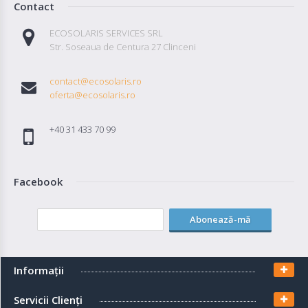
Contact
ECOSOLARIS SERVICES SRL
Str. Soseaua de Centura 27 Clinceni
contact@ecosolaris.ro
oferta@ecosolaris.ro
+40 31 433 70 99
Facebook
Abonează-mă
Informaţii
Servicii Clienţi