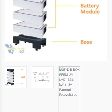
Autentifică-
te
Înregistrează-
te
Configurator
Cerere
Oferta