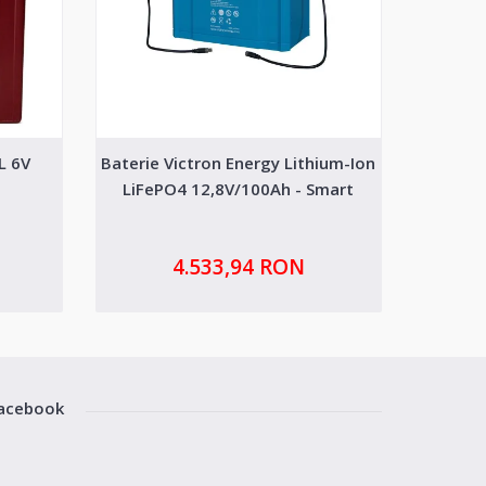
L 6V
Baterie Victron Energy Lithium-Ion
Dyne
LiFePO4 12,8V/100Ah - Smart
LiFePO4
4.533,94 RON
acebook