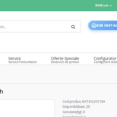
RON Lei
B2B INSTA
Servicii
Oferte Speciale
Configurator
Servicii Fotovoltaice
Reduceri de preturi
Configurare sist
Ah
Cod produs:
BAT412201104
Disponibilitate:
20
Greutate(kg):
0