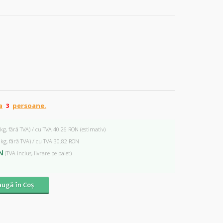
a
persoane.
 kg, fără TVA) / cu TVA 40.26 RON
(estimativ)
 kg, fără TVA) / cu TVA 30.82 RON
N
(TVA inclus, livrare pe palet)
ugă în Coş