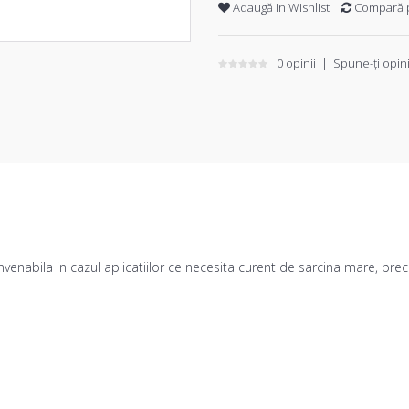
Adaugă in Wishlist
Compară 
0 opinii
|
Spune-ţi opin
venabila in cazul aplicatiilor ce necesita curent de sarcina mare, prec