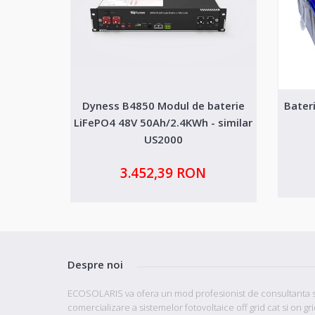
Dyness B4850 Modul de baterie
Bater
LiFePO4 48V 50Ah/2.4KWh - similar
US2000
3.452,39 RON
Despre noi
ECOSOLARIS va ofera un mod profesionist de consultanta s
comercializare a sistemelor fotovoltaice off grid cat si on gr