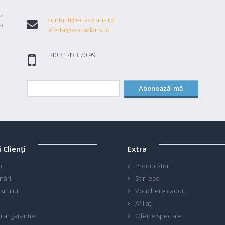
ta
contact@ecosolaris.ro
a
oferta@ecosolaris.ro
+40 31 433 70 99
Abonează-mă
i Clienţi
Extra
ct
Producători
nări
Stiri eco
sitului
Vouchere cadou
Afiliaţi
lar garantie
Oferte speciale