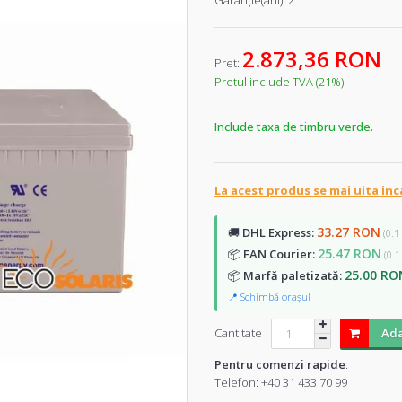
Garanţie(ani):
2
2.873,36 RON
Pret:
Pretul include TVA (21%)
Include taxa de timbru verde.
La acest produs se mai uita inc
33.27 RON
🚚
DHL Express:
(0.1
25.47 RON
📦
FAN Courier:
(0.1
25.00 RO
📦
Marfă paletizată:
📍 Schimbă orașul
Cantitate
Ada
Pentru comenzi rapide
:
Telefon:
+40 31 433 70 99