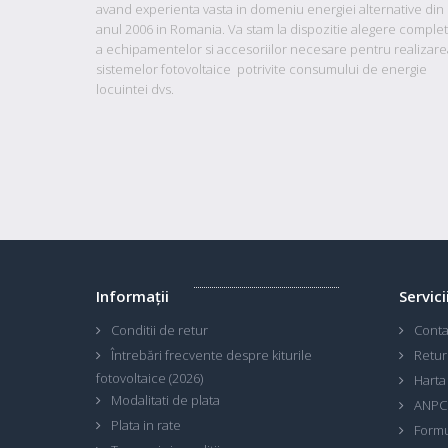
avand
experienta vasta in domeniu energiei alternative din
anul 2006 in Romania. Va stam la dispozitie
alegere comple
a echipamentelor si accesoriilor necesare pentru realizare
sistemelor fotovoltaice potrivite consumului de energie
locuintei dvs.
Informaţii
Servici
Conditii de retur
Conta
Întrebări frecvente despre kiturile
Retur
fotovoltaice (2026)
Harta 
Modalitati de plata
ANPC
Plata in rate
Formu