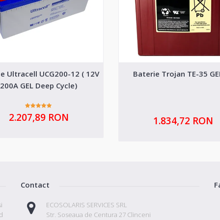
ie Ultracell UCG200-12 ( 12V
Baterie Trojan TE-35 GE
200A GEL Deep Cycle)
2.207,89 RON
1.834,72 RON
Contact
F
i
ECOSOLARIS SERVICES SRL
id
Str. Soseaua de Centura 27 Clinceni