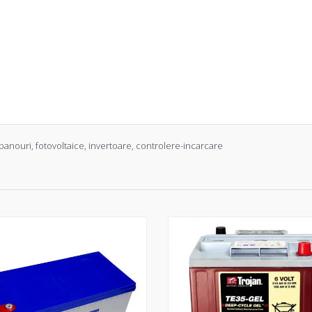
panouri
,
fotovoltaice
,
invertoare
,
controlere-incarcare