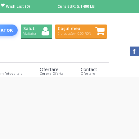
Wish List (0)
Curs EUR:
5.1400 LEI
Salut
Coșul meu
LATOR
Vizitator
0 produs(e) - 0,00 RON
Ofertare
Contact
em fotovoltaic
Cerere Oferta
Ofertare