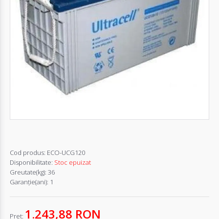
Autentifică-
te
Înregistrează-
te
Configurator
Cerere
Oferta
Cod produs:
ECO-UCG120
Disponibilitate:
Stoc epuizat
Greutate(kg):
36
Garanţie(ani):
1
1.243,88 RON
Pret: