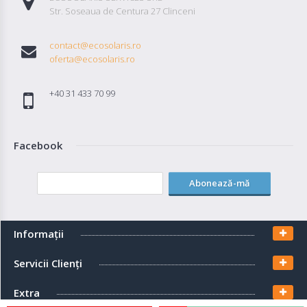
Str. Soseaua de Centura 27 Clinceni
contact@ecosolaris.ro
oferta@ecosolaris.ro
+40 31 433 70 99
Facebook
Abonează-mă
Informaţii
Servicii Clienţi
Extra